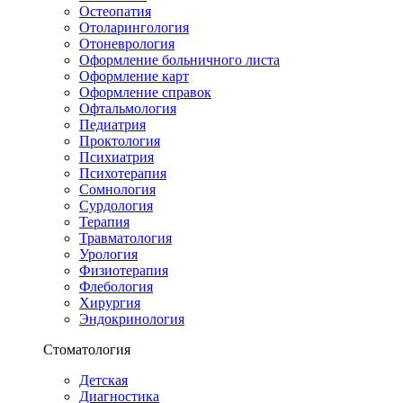
Остеопатия
Отоларингология
Отоневрология
Оформление больничного листа
Оформление карт
Оформление справок
Офтальмология
Педиатрия
Проктология
Психиатрия
Психотерапия
Сомнология
Сурдология
Терапия
Травматология
Урология
Физиотерапия
Флебология
Хирургия
Эндокринология
Стоматология
Детская
Диагностика