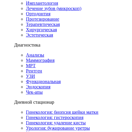
Имплантология
Лечение зубов (микроскоп)
Ортодонтия
Протезирование
Терапевтическая
Хирургическая
Эстетическая
Диагностика
Анализы
Маммография
МРТ
Рентген
УЗИ
Функциональная
Эндоскопия
Чек-апы
Дневной стационар
Гинекология: биопсия шейки матки
Гинекология: гистероскопия
Гинекология: удаление кисты
Урология: бужирование уретры