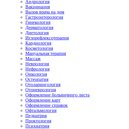
Андрология
Вакцинация
Вызов врача на дом
Гастроэнтерология
Гинекология
Дерматология
Диетология
Иглорефлексотерапия
Кардиология
Косметология
Мануальная терапия
Массаж
Неврология
Нефрология
Онкология
Остеопатия
Отоларингология
Отоневрология
Оформление больничного листа
Оформление карт
Оформление справок
Офтальмология
Педиатрия
Проктология
Психиатрия