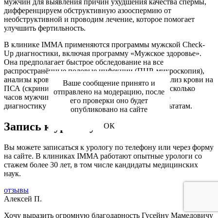
мужчин для выявления причин ухудшения качества спермы,
дифференцируем обструктивную азооспермию от
необструктивной и проводим лечение, которое помогает
улучшить фертильность.
В клинике IMMA применяются программы мужской Check-
Up диагностики, включая программу «Мужское здоровье».
Она предполагает быстрое обследование на все
распространённые половые инфекции (ПЦР, микроскопия),
анализы крови, мочи, секрета простаты, УЗИ, анализ крови на
Ваше сообщение принято и
ПСА (скрининг рака простаты). Всего лишь за несколько
отправлено на модерацию, после
часов мужчина может пройти профилактическую
его проверки оно будет
диагностику с консультацией уролога по её результатам.
опубликовано на сайте
Запись к урологу в Москве
ОК
Вы можете записаться к урологу по телефону или через форму
на сайте. В клиниках IMMA работают опытные урологи со
стажем более 30 лет, в том числе кандидаты медицинских
наук.
отзывы
Алексей П.
Хочу выразить огромную благодарность Гусейну Мамедовичу