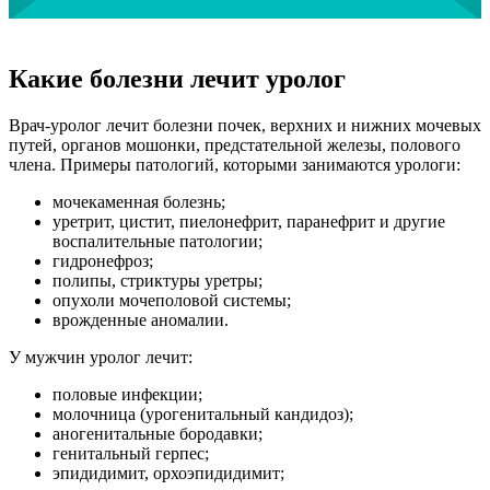
Какие болезни лечит уролог
Врач-уролог лечит болезни почек, верхних и нижних мочевых
путей, органов мошонки, предстательной железы, полового
члена. Примеры патологий, которыми занимаются урологи:
мочекаменная болезнь;
уретрит, цистит, пиелонефрит, паранефрит и другие
воспалительные патологии;
гидронефроз;
полипы, стриктуры уретры;
опухоли мочеполовой системы;
врожденные аномалии.
У мужчин уролог лечит:
половые инфекции;
молочница (урогенитальный кандидоз);
аногенитальные бородавки;
генитальный герпес;
эпидидимит, орхоэпидидимит;