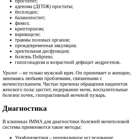
простатит;
аденома (ДГПЖ) простаты;
бесплодие;
баланопостит;
фимоз;
крипторхизм;
варикоцеле;
травмы половых органов;
преждевременная эякуляция;
эректильная дисфункция;
болезнь Пейрони;
гипогонадизм и возрастной дефицит андрогенов.
Уролог – не только мужской врач. Он принимает и женщин,
занимаясь любыми проблемами, связанными с
мочеиспусканием. Частые причины обращения пациентов
женского пола: цистит, недержание мочи, воспалительные
болезни почек, гиперактивный мочевой пузырь.
Диагностика
В клиниках IMMA для диагностики болезней мочеполовой
системы применяются такие методы:
Урофлоуметрия – неинвазивное исследование