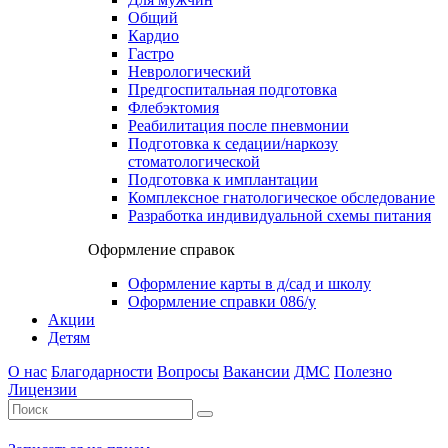
Общий
Кардио
Гастро
Неврологический
Предгоспитальная подготовка
Флебэктомия
Реабилитация после пневмонии
Подготовка к седации/наркозу
стоматологической
Подготовка к имплантации
Комплексное гнатологическое обследование
Разработка индивидуальной схемы питания
Оформление справок
Оформление карты в д/сад и школу
Оформление справки 086/у
Акции
Детям
О нас
Благодарности
Вопросы
Вакансии
ДМС
Полезно
Лицензии