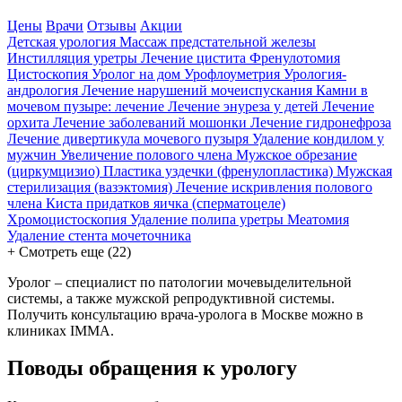
Цены
Врачи
Отзывы
Акции
Детская урология
Массаж предстательной железы
Инстилляция уретры
Лечение цистита
Френулотомия
Цистоскопия
Уролог на дом
Урофлоуметрия
Урология-
андрология
Лечение нарушений мочеиспускания
Камни в
мочевом пузыре: лечение
Лечение энуреза у детей
Лечение
орхита
Лечение заболеваний мошонки
Лечение гидронефроза
Лечение дивертикула мочевого пузыря
Удаление кондилом у
мужчин
Увеличение полового члена
Мужское обрезание
(циркумцизио)
Пластика уздечки (френулопластика)
Мужская
стерилизация (вазэктомия)
Лечение искривления полового
члена
Киста придатков яичка (сперматоцеле)
Хромоцистоскопия
Удаление полипа уретры
Меатомия
Удаление стента мочеточника
+
Смотреть еще (22)
Уролог – специалист по патологии мочевыделительной
системы, а также мужской репродуктивной системы.
Получить консультацию врача-уролога в Москве можно в
клиниках IMMA.
Поводы обращения к урологу