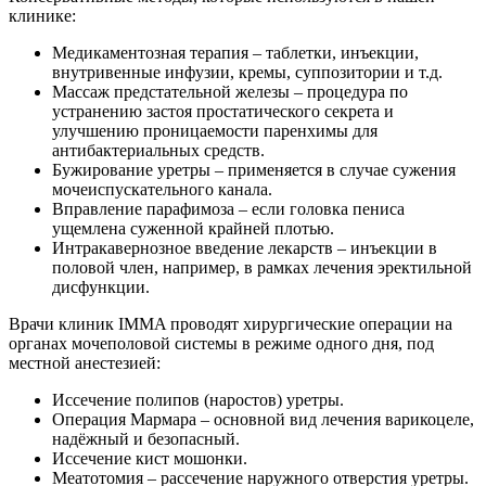
клинике:
Медикаментозная терапия – таблетки, инъекции,
внутривенные инфузии, кремы, суппозитории и т.д.
Массаж предстательной железы – процедура по
устранению застоя простатического секрета и
улучшению проницаемости паренхимы для
антибактериальных средств.
Бужирование уретры – применяется в случае сужения
мочеиспускательного канала.
Вправление парафимоза – если головка пениса
ущемлена суженной крайней плотью.
Интракавернозное введение лекарств – инъекции в
половой член, например, в рамках лечения эректильной
дисфункции.
Врачи клиник IMMA проводят хирургические операции на
органах мочеполовой системы в режиме одного дня, под
местной анестезией:
Иссечение полипов (наростов) уретры.
Операция Мармара – основной вид лечения варикоцеле,
надёжный и безопасный.
Иссечение кист мошонки.
Меатотомия – рассечение наружного отверстия уретры.