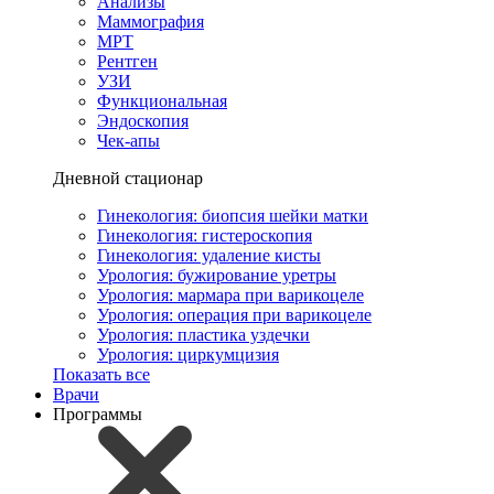
Анализы
Маммография
МРТ
Рентген
УЗИ
Функциональная
Эндоскопия
Чек-апы
Дневной стационар
Гинекология: биопсия шейки матки
Гинекология: гистероскопия
Гинекология: удаление кисты
Урология: бужирование уретры
Урология: мармара при варикоцеле
Урология: операция при варикоцеле
Урология: пластика уздечки
Урология: циркумцизия
Показать все
Врачи
Программы