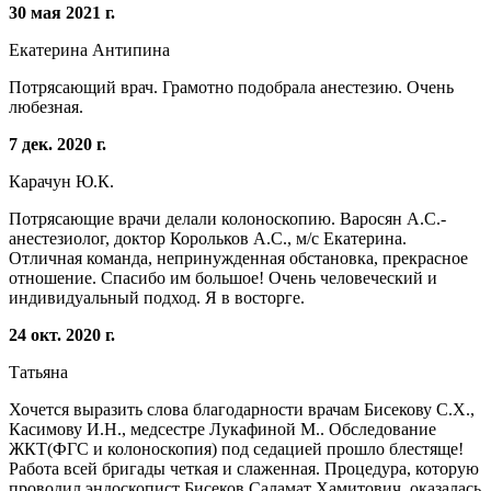
30 мая 2021 г.
Екатерина Антипина
Потрясающий врач. Грамотно подобрала анестезию. Очень
любезная.
7 дек. 2020 г.
Карачун Ю.К.
Потрясающие врачи делали колоноскопию. Варосян А.С.-
анестезиолог, доктор Корольков А.С., м/с Екатерина.
Отличная команда, непринужденная обстановка, прекрасное
отношение. Спасибо им большое! Очень человеческий и
индивидуальный подход. Я в восторге.
24 окт. 2020 г.
Татьяна
Хочется выразить слова благодарности врачам Бисекову С.Х.,
Касимову И.Н., медсестре Лукафиной М.. Обследование
ЖКТ(ФГС и колоноскопия) под седацией прошло блестяще!
Работа всей бригады четкая и слаженная. Процедура, которую
проводил эндоскопист Бисеков Саламат Хамитович, оказалась