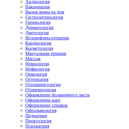
Андрология
Вакцинация
Вызов врача на дом
Гастроэнтерология
Гинекология
Дерматология
Диетология
Иглорефлексотерапия
Кардиология
Косметология
Мануальная терапия
Массаж
Неврология
Нефрология
Онкология
Остеопатия
Отоларингология
Отоневрология
Оформление больничного листа
Оформление карт
Оформление справок
Офтальмология
Педиатрия
Проктология
Психиатрия