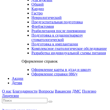
Общий
Кардио
Гастро
Неврологический
Предгоспитальная подготовка
Флебэктомия
Реабилитация после пневмонии
Подготовка к седации/наркозу
стоматологической
Подготовка к имплантации
Комплексное гнатологическое обследование
Разработка индивидуальной схемы питания
Оформление справок
Оформление карты в д/сад и школу
Оформление справки 086/у
Акции
Детям
О нас
Благодарности
Вопросы
Вакансии
ДМС
Полезно
Лицензии