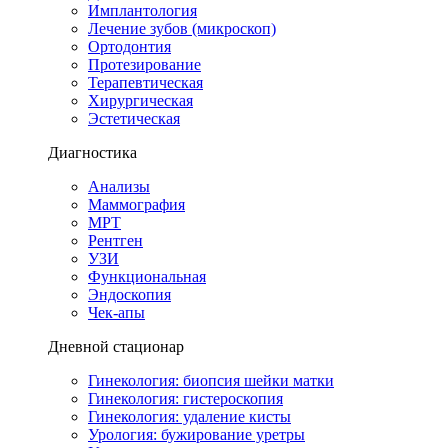
Имплантология
Лечение зубов (микроскоп)
Ортодонтия
Протезирование
Терапевтическая
Хирургическая
Эстетическая
Диагностика
Анализы
Маммография
МРТ
Рентген
УЗИ
Функциональная
Эндоскопия
Чек-апы
Дневной стационар
Гинекология: биопсия шейки матки
Гинекология: гистероскопия
Гинекология: удаление кисты
Урология: бужирование уретры