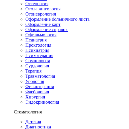
Остеопатия
Отоларингология
Отоневрология
Оформление больничного листа
Оформление карт
Оформление справок
Офтальмология
Педиатрия
Проктология
Психиатрия
Психотерапия
Сомнология
Сурдология
Терапия
Травматология
Урология
Физиотерапия
Флебология
Хирургия
Эндокринология
Стоматология
Детская
Диагностика