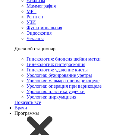
Анализы
Маммография
МРТ
Рентген
УЗИ
Функциональная
Эндоскопия
Чек-апы
Дневной стационар
Гинекология: биопсия шейки матки
Гинекология: гистероскопия
Гинекология: удаление кисты
Урология: бужирование уретры
Урология: мармара при варикоцеле
Урология: операция при варикоцеле
Урология: пластика уздечки
Урология: циркумцизия
Показать все
Врачи
Программы