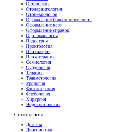
Остеопатия
Отоларингология
Отоневрология
Оформление больничного листа
Оформление карт
Оформление справок
Офтальмология
Педиатрия
Проктология
Психиатрия
Психотерапия
Сомнология
Сурдология
Терапия
Травматология
Урология
Физиотерапия
Флебология
Хирургия
Эндокринология
Стоматология
Детская
Диагностика