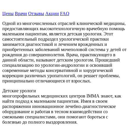
Записаться на прием
Цены
Врачи
Отзывы
Акции
FAQ
Одной из многочисленных отраслей клинической медицины,
предоставляющих высокотехнологичную врачебную помощь
маленьким пациентам, является детская урология. Этот
самостоятельный подраздел урологической практики
занимается диагностикой и лечением врожденных и
приобретенных заболеваний мочеполовой системы у детей от
рождения до совершеннолетия. Врача, практикующего в
данной области, называют детским урологом. Прошедший
специализацию по урологии-андрологии и освоивший
современные методы консервативной и хирургической
коррекции различных уропатологий, он решает проблемы,
принципиально отличающиеся от взрослых.
Детские урологи
многопрофильных медицинских центров IММА знают, как
найти подход к маленьким пациентам. Имея в своем
распоряжении инновационное лечебно-диагностическое
оборудование и работая в тесном взаимодействии со
смежными специалистами, они помогают бороться с
болезнью до полного выздоровления.