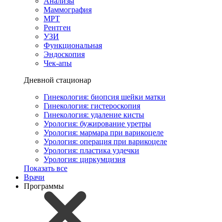
Анализы
Маммография
МРТ
Рентген
УЗИ
Функциональная
Эндоскопия
Чек-апы
Дневной стационар
Гинекология: биопсия шейки матки
Гинекология: гистероскопия
Гинекология: удаление кисты
Урология: бужирование уретры
Урология: мармара при варикоцеле
Урология: операция при варикоцеле
Урология: пластика уздечки
Урология: циркумцизия
Показать все
Врачи
Программы