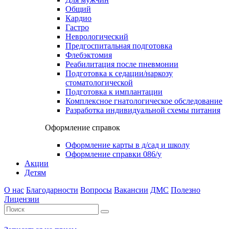
Общий
Кардио
Гастро
Неврологический
Предгоспитальная подготовка
Флебэктомия
Реабилитация после пневмонии
Подготовка к седации/наркозу
стоматологической
Подготовка к имплантации
Комплексное гнатологическое обследование
Разработка индивидуальной схемы питания
Оформление справок
Оформление карты в д/сад и школу
Оформление справки 086/у
Акции
Детям
О нас
Благодарности
Вопросы
Вакансии
ДМС
Полезно
Лицензии