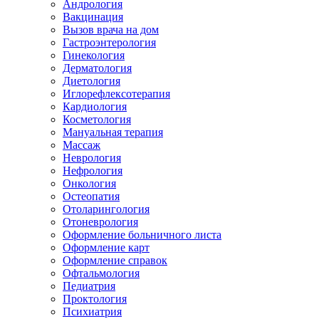
Андрология
Вакцинация
Вызов врача на дом
Гастроэнтерология
Гинекология
Дерматология
Диетология
Иглорефлексотерапия
Кардиология
Косметология
Мануальная терапия
Массаж
Неврология
Нефрология
Онкология
Остеопатия
Отоларингология
Отоневрология
Оформление больничного листа
Оформление карт
Оформление справок
Офтальмология
Педиатрия
Проктология
Психиатрия