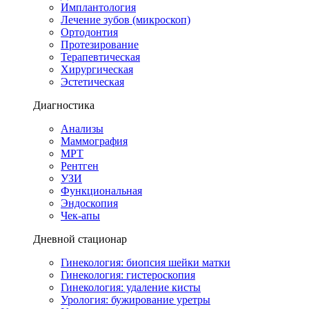
Имплантология
Лечение зубов (микроскоп)
Ортодонтия
Протезирование
Терапевтическая
Хирургическая
Эстетическая
Диагностика
Анализы
Маммография
МРТ
Рентген
УЗИ
Функциональная
Эндоскопия
Чек-апы
Дневной стационар
Гинекология: биопсия шейки матки
Гинекология: гистероскопия
Гинекология: удаление кисты
Урология: бужирование уретры