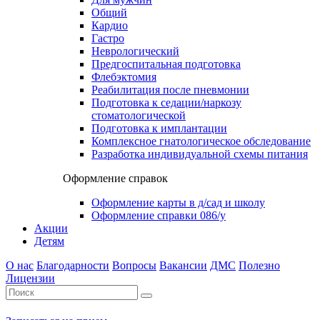
Общий
Кардио
Гастро
Неврологический
Предгоспитальная подготовка
Флебэктомия
Реабилитация после пневмонии
Подготовка к седации/наркозу
стоматологической
Подготовка к имплантации
Комплексное гнатологическое обследование
Разработка индивидуальной схемы питания
Оформление справок
Оформление карты в д/сад и школу
Оформление справки 086/у
Акции
Детям
О нас
Благодарности
Вопросы
Вакансии
ДМС
Полезно
Лицензии