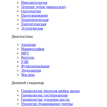
Имплантология
Лечение зубов (микроскоп)
Ортодонтия
Протезирование
Терапевтическая
Хирургическая
Эстетическая
Диагностика
Анализы
Маммография
МРТ
Рентген
УЗИ
Функциональная
Эндоскопия
Чек-апы
Дневной стационар
Гинекология: биопсия шейки матки
Гинекология: гистероскопия
Гинекология: удаление кисты
Урология: бужирование уретры