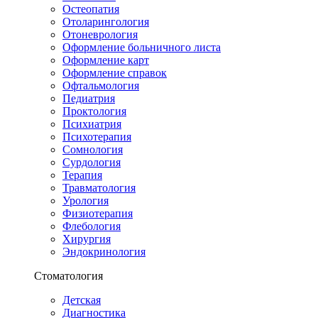
Остеопатия
Отоларингология
Отоневрология
Оформление больничного листа
Оформление карт
Оформление справок
Офтальмология
Педиатрия
Проктология
Психиатрия
Психотерапия
Сомнология
Сурдология
Терапия
Травматология
Урология
Физиотерапия
Флебология
Хирургия
Эндокринология
Стоматология
Детская
Диагностика