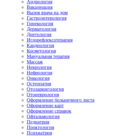
Андрология
Вакцинация
Вызов врача на дом
Гастроэнтерология
Гинекология
Дерматология
Диетология
Иглорефлексотерапия
Кардиология
Косметология
Мануальная терапия
Массаж
Неврология
Нефрология
Онкология
Остеопатия
Отоларингология
Отоневрология
Оформление больничного листа
Оформление карт
Оформление справок
Офтальмология
Педиатрия
Проктология
Психиатрия