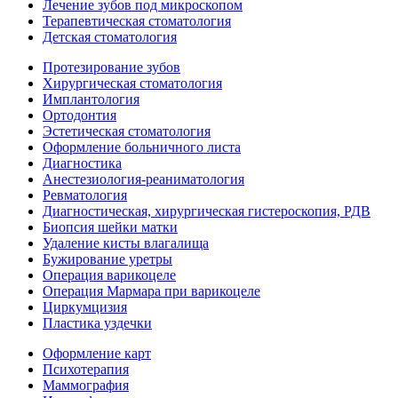
Лечение зубов под микроскопом
Терапевтическая стоматология
Детская стоматология
Протезирование зубов
Хирургическая стоматология
Имплантология
Ортодонтия
Эстетическая стоматология
Оформление больничного листа
Диагностика
Анестезиология-реаниматология
Ревматология
Диагностическая, хирургическая гистероскопия, РДВ
Биопсия шейки матки
Удаление кисты влагалища
Бужирование уретры
Операция варикоцеле
Операция Мармара при варикоцеле
Циркумцизия
Пластика уздечки
Оформление карт
Психотерапия
Маммография