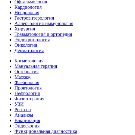
Офтальмология
Кардиология
Неврология
Гастроэнтерология
Аллергология-иммунология
Хирургия
Травматология и ортопедия
Эндокринология
Онкология
Дерматология
Косметология
Мануальная терапия
Остеопатия
Массаж
Флебология
Проктология
Нефрология
Физиотерапия
УЗИ
Рентген
Анализы
Вакцинация
Эндоскопия
Функциональная диагностика