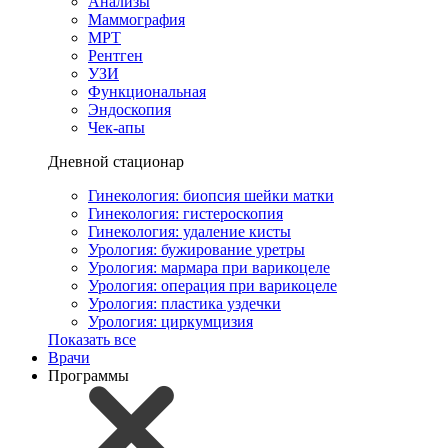
Анализы
Маммография
МРТ
Рентген
УЗИ
Функциональная
Эндоскопия
Чек-апы
Дневной стационар
Гинекология: биопсия шейки матки
Гинекология: гистероскопия
Гинекология: удаление кисты
Урология: бужирование уретры
Урология: мармара при варикоцеле
Урология: операция при варикоцеле
Урология: пластика уздечки
Урология: циркумцизия
Показать все
Врачи
Программы