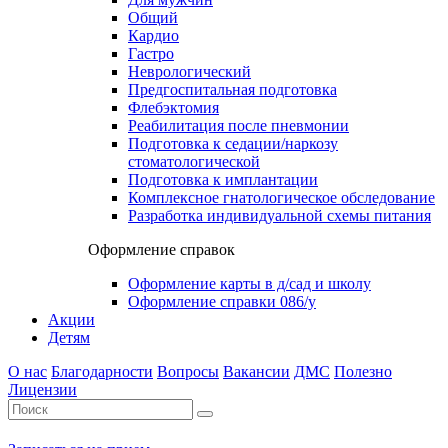
Общий
Кардио
Гастро
Неврологический
Предгоспитальная подготовка
Флебэктомия
Реабилитация после пневмонии
Подготовка к седации/наркозу
стоматологической
Подготовка к имплантации
Комплексное гнатологическое обследование
Разработка индивидуальной схемы питания
Оформление справок
Оформление карты в д/сад и школу
Оформление справки 086/у
Акции
Детям
О нас
Благодарности
Вопросы
Вакансии
ДМС
Полезно
Лицензии