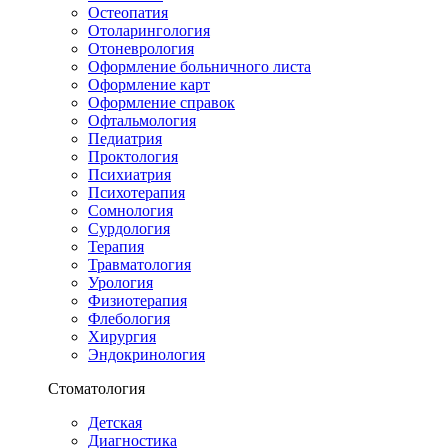
Остеопатия
Отоларингология
Отоневрология
Оформление больничного листа
Оформление карт
Оформление справок
Офтальмология
Педиатрия
Проктология
Психиатрия
Психотерапия
Сомнология
Сурдология
Терапия
Травматология
Урология
Физиотерапия
Флебология
Хирургия
Эндокринология
Стоматология
Детская
Диагностика