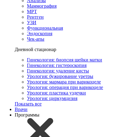
Анализы
Маммография
МРТ
Рентген
УЗИ
Функциональная
Эндоскопия
Чек-апы
Дневной стационар
Гинекология: биопсия шейки матки
Гинекология: гистероскопия
Гинекология: удаление кисты
Урология: бужирование уретры
Урология: мармара при варикоцеле
Урология: операция при варикоцеле
Урология: пластика уздечки
Урология: циркумцизия
Показать все
Врачи
Программы