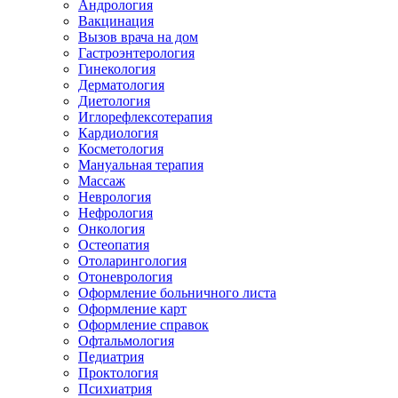
Андрология
Вакцинация
Вызов врача на дом
Гастроэнтерология
Гинекология
Дерматология
Диетология
Иглорефлексотерапия
Кардиология
Косметология
Мануальная терапия
Массаж
Неврология
Нефрология
Онкология
Остеопатия
Отоларингология
Отоневрология
Оформление больничного листа
Оформление карт
Оформление справок
Офтальмология
Педиатрия
Проктология
Психиатрия