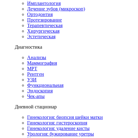
Имплантология
Лечение зубов (микроскоп)
Ортодонтия
Протезирование
Терапевтическая
Хирургическая
Эстетическая
Диагностика
Анализы
Маммография
МРТ
Рентген
УЗИ
Функциональная
Эндоскопия
Чек-апы
Дневной стационар
Гинекология: биопсия шейки матки
Гинекология: гистероскопия
Гинекология: удаление кисты
Урология: бужирование уретры