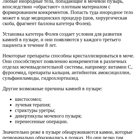
Любые инородные тела, попадающие в мочевой пузырь,
впоследствии «обрастают» плотным материалом с
формированием конкрементов. Попасть туда инородное тело
может в ходе медицинских процедур (шов, хирургическая
скоба, фрагмент баллона катетера Фолея).
Установка катетера Фолея создает условия для развития
камней в пузыре, и они появляются у каждого третьего
пациента в течение 8 лет.
Некоторые препараты способны кристаллизироваться в моче.
Они способствуют появлению конкрементов в различных
отделах мочевыделительной системы, например: витамин С,
фуросемид, препараты кальция, антибиотик амоксициллин,
сульфаниламиды, гидрохлортиазид.
Другие возможные причины камней в пузыре:
шистосомоз;
лучевая терапия;
стриктуры уретры;
дивертикулы мочевого пузыря;
перенесенные операции.
Значительно реже в пузыре обнаруживаются камни, которые
первоначально образовались в почках. Но они редко там