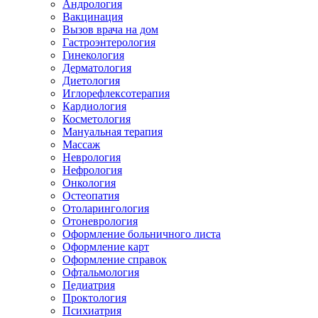
Андрология
Вакцинация
Вызов врача на дом
Гастроэнтерология
Гинекология
Дерматология
Диетология
Иглорефлексотерапия
Кардиология
Косметология
Мануальная терапия
Массаж
Неврология
Нефрология
Онкология
Остеопатия
Отоларингология
Отоневрология
Оформление больничного листа
Оформление карт
Оформление справок
Офтальмология
Педиатрия
Проктология
Психиатрия