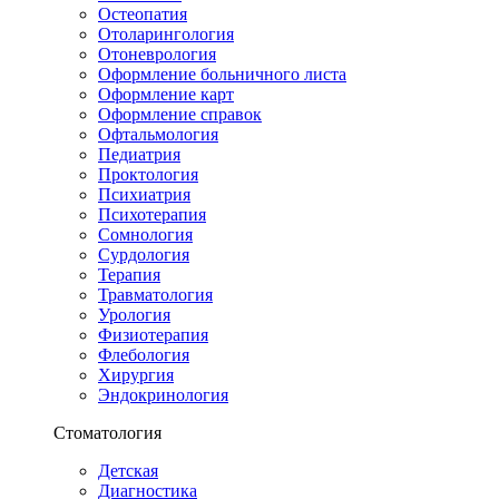
Остеопатия
Отоларингология
Отоневрология
Оформление больничного листа
Оформление карт
Оформление справок
Офтальмология
Педиатрия
Проктология
Психиатрия
Психотерапия
Сомнология
Сурдология
Терапия
Травматология
Урология
Физиотерапия
Флебология
Хирургия
Эндокринология
Стоматология
Детская
Диагностика