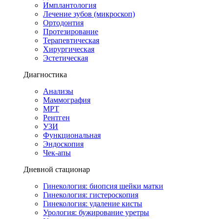
Имплантология
Лечение зубов (микроскоп)
Ортодонтия
Протезирование
Терапевтическая
Хирургическая
Эстетическая
Диагностика
Анализы
Маммография
МРТ
Рентген
УЗИ
Функциональная
Эндоскопия
Чек-апы
Дневной стационар
Гинекология: биопсия шейки матки
Гинекология: гистероскопия
Гинекология: удаление кисты
Урология: бужирование уретры