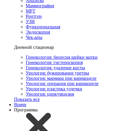
Анализы
Маммография
МРТ
Рентген
УЗИ
Функциональная
Эндоскопия
Чек-апы
Дневной стационар
Гинекология: биопсия шейки матки
Гинекология: гистероскопия
Гинекология: удаление кисты
Урология: бужирование уретры
Урология: мармара при варикоцеле
Урология: операция при варикоцеле
Урология: пластика уздечки
Урология: циркумцизия
Показать все
Врачи
Программы