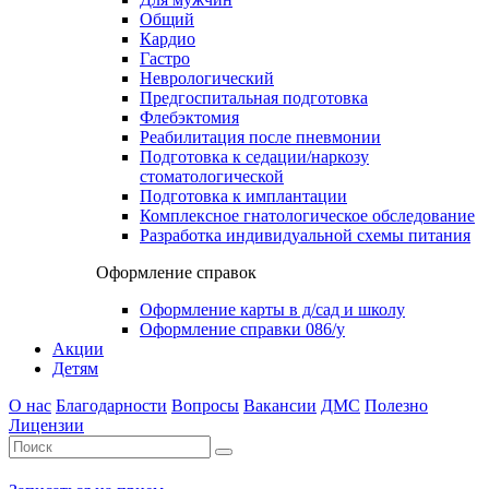
Общий
Кардио
Гастро
Неврологический
Предгоспитальная подготовка
Флебэктомия
Реабилитация после пневмонии
Подготовка к седации/наркозу
стоматологической
Подготовка к имплантации
Комплексное гнатологическое обследование
Разработка индивидуальной схемы питания
Оформление справок
Оформление карты в д/сад и школу
Оформление справки 086/у
Акции
Детям
О нас
Благодарности
Вопросы
Вакансии
ДМС
Полезно
Лицензии