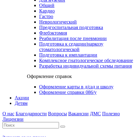
Общий
Кардио
Гастро
Неврологический
Предгоспитальная подготовка
Флебэктомия
Реабилитация после пневмонии
Подготовка к седации/наркозу
стоматологической
Подготовка к имплантации
Комплексное гнатологическое обследование
Разработка индивидуальной схемы питания
Оформление справок
Оформление карты в д/сад и школу
Оформление справки 086/у
Акции
Детям
О нас
Благодарности
Вопросы
Вакансии
ДМС
Полезно
Лицензии