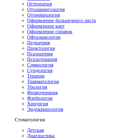
Остеопатия
Отоларингология
Отоневрология
Оформление больничного листа
Оформление карт
Оформление справок
Офтальмология
Педиатрия
Проктология
Психиатрия
Психотерапия
Сомнология
Сурдология
Терапия
Травматология
Урология
Физиотерапия
Флебология
Хирургия
Эндокринология
Стоматология
Детская
Диагностика