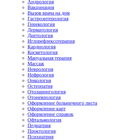
Андрология
Вакцинация
Вызов врача на дом
Гастроэнтерология
Гинекология
Дерматология
Диетология
Иглорефлексотерапия
Кардиология
Косметология
Мануальная терапия
Массаж
Неврология
Нефрология
Онкология
Остеопатия
Отоларингология
Отоневрология
Оформление больничного листа
Оформление карт
Оформление справок
Офтальмология
Педиатрия
Проктология
Психиатрия