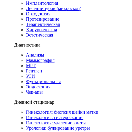
Имплантология
Лечение зубов (микроскоп)
Ортодонтия
Протезирование
Терапевтическая
Хирургическая
Эстетическая
Диагностика
Анализы
Маммография
МРТ
Рентген
УЗИ
Функциональная
Эндоскопия
Чек-апы
Дневной стационар
Гинекология: биопсия шейки матки
Гинекология: гистероскопия
Гинекология: удаление кисты
Урология: бужирование уретры