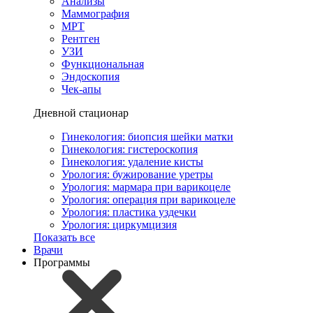
Анализы
Маммография
МРТ
Рентген
УЗИ
Функциональная
Эндоскопия
Чек-апы
Дневной стационар
Гинекология: биопсия шейки матки
Гинекология: гистероскопия
Гинекология: удаление кисты
Урология: бужирование уретры
Урология: мармара при варикоцеле
Урология: операция при варикоцеле
Урология: пластика уздечки
Урология: циркумцизия
Показать все
Врачи
Программы