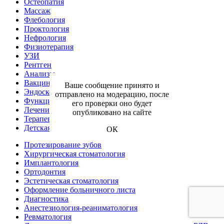
Остеопатия
Массаж
Флебология
Проктология
Нефрология
Физиотерапия
УЗИ
Рентген
Анализы
Вакцинация
Ваше сообщение принято и
Эндоскопия
отправлено на модерацию, после
Функциональная диагностика
его проверки оно будет
Лечение зубов под микроскопом
опубликовано на сайте
Терапевтическая стоматология
Детская стоматология
ОК
Протезирование зубов
Хирургическая стоматология
Имплантология
Ортодонтия
Эстетическая стоматология
Оформление больничного листа
Диагностика
Анестезиология-реаниматология
Ревматология