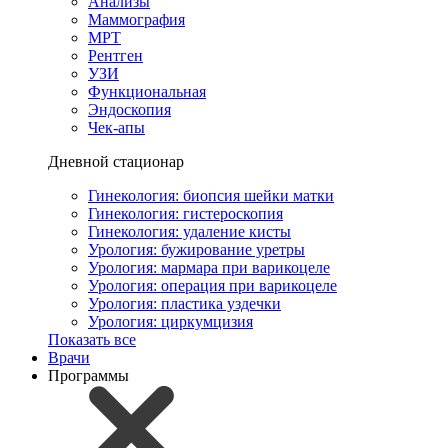
Анализы
Маммография
МРТ
Рентген
УЗИ
Функциональная
Эндоскопия
Чек-апы
Дневной стационар
Гинекология: биопсия шейки матки
Гинекология: гистероскопия
Гинекология: удаление кисты
Урология: бужирование уретры
Урология: мармара при варикоцеле
Урология: операция при варикоцеле
Урология: пластика уздечки
Урология: циркумцизия
Показать все
Врачи
Программы