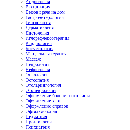
Андрология
Вакцинация
Вызов врача на дом
Гастроэнтерология
Гинекология
Дерматология
Диетология
Иглорефлексотерапия
Кардиология
Косметология
Мануальная терапия
Массаж
Неврология
Нефрология
Онкология
Остеопатия
Отоларингология
Отоневрология
Оформление больничного листа
Оформление карт
Оформление справок
Офтальмология
Педиатрия
Проктология
Психиатрия