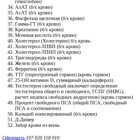
гемоглобин)
АлАТ (б/х крови)
АсАТ (б/х крови)
Фосфотаза щелочная (б/х крови)
Гамма-ГТ (б/х крови)
Креатинин (б/х крови)
Мочевая кислота (б/х крови)
Холестерол (Холестерин) б/х кровь
Холестерол-ЛПВП (б/х крови)
Холестерол-ЛПНП (б/х крови)
Триглицериды (б/х крови)
Железо (б/х крови)
Ферритин (б/х крови)
ТТГ (тиреотропный гормон) (кровь гормон)
25-OH витамин D, суммарный (кальциферол)
Тестостерон свободный (включает определение
тестостерона общего и свободного, ГСПГ (SHBG),
расчет индекса свободных андрогенов) (кровь гормон)
Процент свободного ПСА (общий ПСА, свободный
ПСА и соотношение)
Кальций ионизированный (б/х крови)
Д-Димер
Забор крови из вены.
Оформить
107 020
118 910