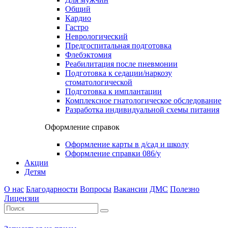
Общий
Кардио
Гастро
Неврологический
Предгоспитальная подготовка
Флебэктомия
Реабилитация после пневмонии
Подготовка к седации/наркозу
стоматологической
Подготовка к имплантации
Комплексное гнатологическое обследование
Разработка индивидуальной схемы питания
Оформление справок
Оформление карты в д/сад и школу
Оформление справки 086/у
Акции
Детям
О нас
Благодарности
Вопросы
Вакансии
ДМС
Полезно
Лицензии