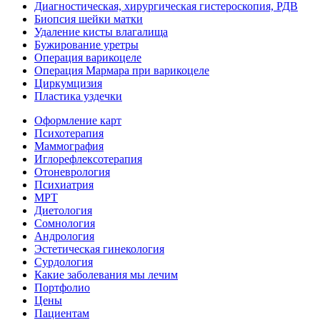
Диагностическая, хирургическая гистероскопия, РДВ
Биопсия шейки матки
Удаление кисты влагалища
Бужирование уретры
Операция варикоцеле
Операция Мармара при варикоцеле
Циркумцизия
Пластика уздечки
Оформление карт
Психотерапия
Маммография
Иглорефлексотерапия
Отоневрология
Психиатрия
МРТ
Диетология
Сомнология
Андрология
Эстетическая гинекология
Сурдология
Какие заболевания мы лечим
Портфолио
Цены
Пациентам