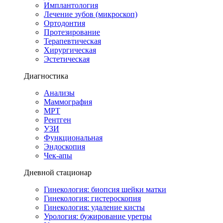
Имплантология
Лечение зубов (микроскоп)
Ортодонтия
Протезирование
Терапевтическая
Хирургическая
Эстетическая
Диагностика
Анализы
Маммография
МРТ
Рентген
УЗИ
Функциональная
Эндоскопия
Чек-апы
Дневной стационар
Гинекология: биопсия шейки матки
Гинекология: гистероскопия
Гинекология: удаление кисты
Урология: бужирование уретры