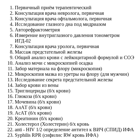
Первичный приём терапевтический
Консультация врача невролога, первичная
Консультация врача офтальмолога, первичная
Исследование глазного дна под мидриазом
Авторефрактометрия
Измерение внутриглазного давления тонометром
ИГД-02
Консультация врача уролога, первичная
Массаж предстательной железы
Общий анализ крови с лейкоцитарной формулой и СОЭ
Анализ мочи с микроскопией осадка
Забор материала на флору (микроскопия)
Микроскопия мазка из уретры на флору (для мужчин)
Исследование секрета предстательной железы
Забор крови из вены
Триглицериды (б/х крови)
Глюкоза (б/х крови)
Мочевина (б/х крови)
АлАТ (б/х крови)
АсАТ (б/х крови)
Креатинин (б/х крови)
Холестерол (Холестерин) б/х кровь
anti - HIV 1/2 определение антител к ВИЧ (СПИД) ИФА
Syphilis RPR (сифилис RW кровь ИФА)