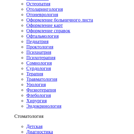
Остеопатия
Отоларингология
Отоневрология
Оформление больничного листа
Оформление карт
Оформление справок
Офтальмология
Педиатрия
Проктология
Психиатрия
Психотерапия
Сомнология
Сурдология
Терапия
Травматология
Урология
Физиотерапия
Флебология
Хирургия
Эндокринология
Стоматология
Детская
Диагностика