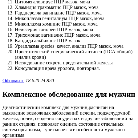
Цитомегаловирус ПЦР мазок, моча
Хламидия трахоматис ПЦР мазок, моча
Гарднерелла вагиналис ПЦР мазок, моча
Микоплазма гениталиум ПЦР мазок, моча
Микоплазма хоминис ПЦР мазок, моча
Нейссерия гонореи ПЦР мазок, моча
Трихомонас вагиналис ПЦР мазок, моча
Кандида альбиканс ПЦР мазок
Уреаплазма species качест. анализ ПЦР мазок, моча
Простатический специфический антиген (ПСА общий)
(анализ крови)
Исследование секрета предстательной железы
Консультация врача уролога, повторная.
Оформить
18 620
24 820
Комплексное обследование для мужчин
Диагностический комплекс для мужчин,расчитан на
выявление возможных заболеваний печени, поджелудочной
железы, почек, сердечно сосудистых и другие заболеваний на
ранних стадиях, позволяет оценить состояние отдельных
систем организма, учитывает все особенности мужского
организма.