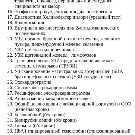
терапевта, онколога, первичная - прием одного
специалиста на выбор
Эзофагогастродуоденоскопия диагностическая
Диагностика Хеликобактер пилори (уреазный тест)
Колоноскопия
Внутривенная анестезия при 2-х эндоскопических
исследованиях
УЗИ органов брюшной полости: печени, желчного
пузыря, поджелудочной железы, селезёнки
УЗИ почек и надпочечников
УЗИ щитовидной железы+ лимфоузлов
Трансректальное УЗИ предстательной железы и
семенных пузырьков (ТРУЗИ)
УЗ сканирование магистральных артерий шеи (БЦА
брахиоцефальных сосудов) (УЗИ сосудов шеи)
Эхокардиография
Снятие электрокардиограммы
Расшифровка электрокардиограммы
Анализ мочи с микроскопией осадка
Общий анализ крови с лейкоцитарной формулой и СОЭ
(венозная кровь)
Белок общий (б/х крови)
Билирубин общий (б/х крови)
Глюкоза (б/х крови)
HbA1 гликированный гемоглобин (гликозилированный