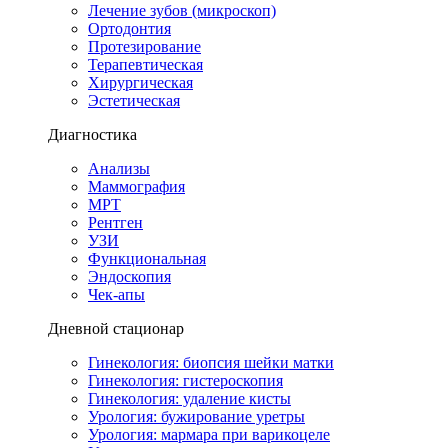
Лечение зубов (микроскоп)
Ортодонтия
Протезирование
Терапевтическая
Хирургическая
Эстетическая
Диагностика
Анализы
Маммография
МРТ
Рентген
УЗИ
Функциональная
Эндоскопия
Чек-апы
Дневной стационар
Гинекология: биопсия шейки матки
Гинекология: гистероскопия
Гинекология: удаление кисты
Урология: бужирование уретры
Урология: мармара при варикоцеле