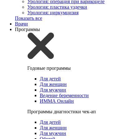
Урология: операция при варикоцеле
Урология: пластика уздечки
Урология: циркумцизия
Показать все
Врачи
Программы
Годовые программы
Для детей
Для женщин
Для мужчин
Ведение беременности
ИММА Онлайн
Программы диагностики чек-ап
Для детей
Для женщин
Для мужчин
Общий