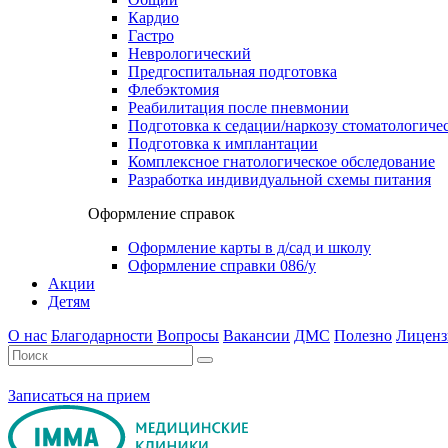
Кардио
Гастро
Неврологический
Предгоспитальная подготовка
Флебэктомия
Реабилитация после пневмонии
Подготовка к седации/наркозу стоматологиче
Подготовка к имплантации
Комплексное гнатологическое обследование
Разработка индивидуальной схемы питания
Оформление справок
Оформление карты в д/сад и школу
Оформление справки 086/у
Акции
Детям
О нас
Благодарности
Вопросы
Вакансии
ДМС
Полезно
Лиценз
Записаться на прием