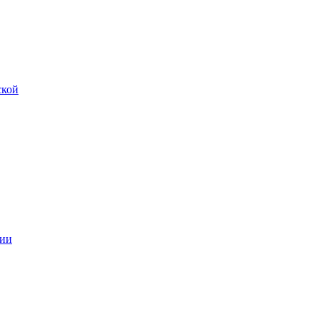
ской
ии