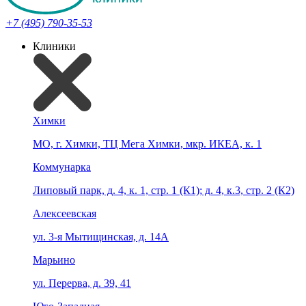
+7 (495) 790-35-53
Клиники
Химки
МО, г. Химки, ТЦ Мега Химки, мкр. ИКЕА, к. 1
Коммунарка
Липовый парк, д. 4, к. 1, стр. 1 (К1); д. 4, к.3, стр. 2 (К2)
Алексеевская
ул. 3-я Мытищинская, д. 14А
Марьино
ул. Перерва, д. 39, 41