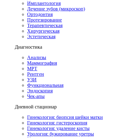
Имплантология
Лечение зубов (микроскоп)
Ортодонтия
Протезирование
Терапевтическая
Хирургическая
Эстетическая
Диагностика
Анализы
Маммография
МРТ
Рентген
УЗИ
Функциональная
Эндоскопия
Чек-апы
Дневной стационар
Гинекология: биопсия шейки матки
Гинекология: гистероскопия
Гинекология: удаление кисты
Урология: бужирование уретры