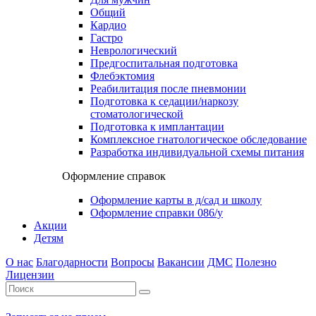
Общий
Кардио
Гастро
Неврологический
Предгоспитальная подготовка
Флебэктомия
Реабилитация после пневмонии
Подготовка к седации/наркозу
стоматологической
Подготовка к имплантации
Комплексное гнатологическое обследование
Разработка индивидуальной схемы питания
Оформление справок
Оформление карты в д/сад и школу
Оформление справки 086/у
Акции
Детям
О нас
Благодарности
Вопросы
Вакансии
ДМС
Полезно
Лицензии