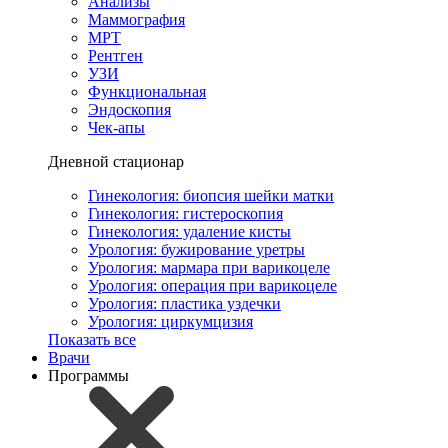
Анализы
Маммография
МРТ
Рентген
УЗИ
Функциональная
Эндоскопия
Чек-апы
Дневной стационар
Гинекология: биопсия шейки матки
Гинекология: гистероскопия
Гинекология: удаление кисты
Урология: бужирование уретры
Урология: мармара при варикоцеле
Урология: операция при варикоцеле
Урология: пластика уздечки
Урология: циркумцизия
Показать все
Врачи
Программы