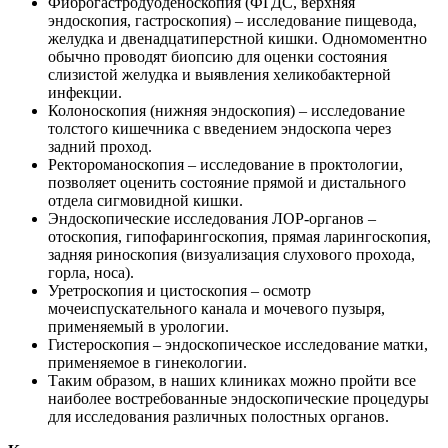
Фиброгастродуоденоскопия (ФГДС, верхняя
эндоскопия, гастроскопия) – исследование пищевода,
желудка и двенадцатиперстной кишки. Одномоментно
обычно проводят биопсию для оценки состояния
слизистой желудка и выявления хеликобактерной
инфекции.
Колоноскопия (нижняя эндоскопия) – исследование
толстого кишечника с введением эндоскопа через
задний проход.
Ректороманоскопия – исследование в проктологии,
позволяет оценить состояние прямой и дистального
отдела сигмовидной кишки.
Эндоскопические исследования ЛОР-органов –
отоскопия, гипофарингоскопия, прямая ларингоскопия,
задняя риноскопия (визуализация слухового прохода,
горла, носа).
Уретроскопия и цистоскопия – осмотр
мочеиспускательного канала и мочевого пузыря,
применяемый в урологии.
Гистероскопия – эндоскопическое исследование матки,
применяемое в гинекологии.
Таким образом, в наших клиниках можно пройти все
наиболее востребованные эндоскопические процедуры
для исследования различных полостных органов.