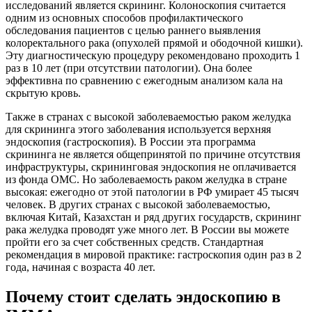
исследований является скрининг. Колоноскопия считается
одним из основных способов профилактического
обследования пациентов с целью раннего выявления
колоректального рака (опухолей прямой и ободочной кишки).
Эту диагностическую процедуру рекомендовано проходить 1
раз в 10 лет (при отсутствии патологии). Она более
эффективна по сравнению с ежегодным анализом кала на
скрытую кровь.
Также в странах с высокой заболеваемостью раком желудка
для скрининга этого заболевания используется верхняя
эндоскопия (гастроскопия). В России эта программа
скрининга не является общепринятой по причине отсутствия
инфраструктуры, скрининговая эндоскопия не оплачивается
из фонда ОМС. Но заболеваемость раком желудка в стране
высокая: ежегодно от этой патологии в РФ умирает 45 тысяч
человек. В других странах с высокой заболеваемостью,
включая Китай, Казахстан и ряд других государств, скрининг
рака желудка проводят уже много лет. В России вы можете
пройти его за счет собственных средств. Стандартная
рекомендация в мировой практике: гастроскопия один раз в 2
года, начиная с возраста 40 лет.
Почему стоит сделать эндоскопию в