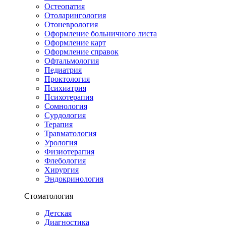
Остеопатия
Отоларингология
Отоневрология
Оформление больничного листа
Оформление карт
Оформление справок
Офтальмология
Педиатрия
Проктология
Психиатрия
Психотерапия
Сомнология
Сурдология
Терапия
Травматология
Урология
Физиотерапия
Флебология
Хирургия
Эндокринология
Стоматология
Детская
Диагностика