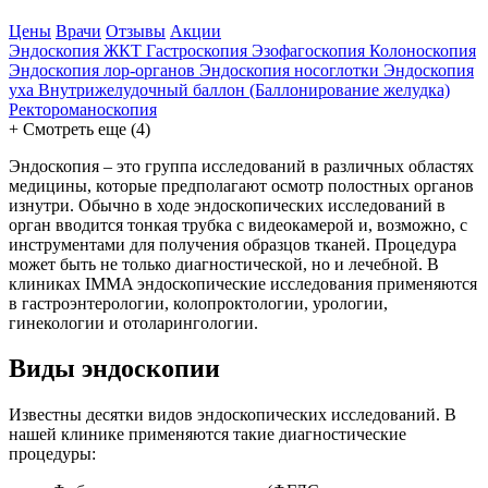
Цены
Врачи
Отзывы
Акции
Эндоскопия ЖКТ
Гастроскопия
Эзофагоскопия
Колоноскопия
Эндоскопия лор-органов
Эндоскопия носоглотки
Эндоскопия
уха
Внутрижелудочный баллон (Баллонирование желудка)
Ректороманоскопия
+
Смотреть еще (4)
Эндоскопия – это группа исследований в различных областях
медицины, которые предполагают осмотр полостных органов
изнутри. Обычно в ходе эндоскопических исследований в
орган вводится тонкая трубка с видеокамерой и, возможно, с
инструментами для получения образцов тканей. Процедура
может быть не только диагностической, но и лечебной. В
клиниках IMMA эндоскопические исследования применяются
в гастроэнтерологии, колопроктологии, урологии,
гинекологии и отоларингологии.
Виды эндоскопии
Известны десятки видов эндоскопических исследований. В
нашей клинике применяются такие диагностические
процедуры: