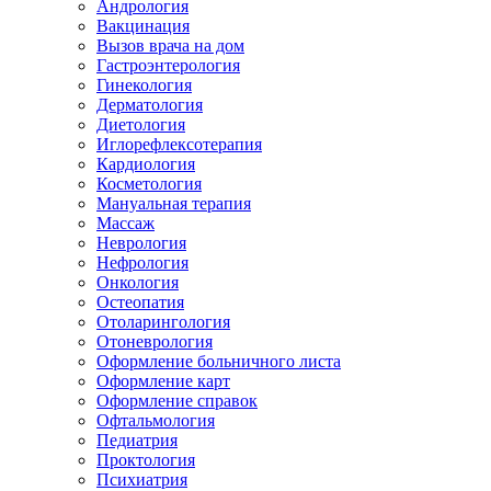
Андрология
Вакцинация
Вызов врача на дом
Гастроэнтерология
Гинекология
Дерматология
Диетология
Иглорефлексотерапия
Кардиология
Косметология
Мануальная терапия
Массаж
Неврология
Нефрология
Онкология
Остеопатия
Отоларингология
Отоневрология
Оформление больничного листа
Оформление карт
Оформление справок
Офтальмология
Педиатрия
Проктология
Психиатрия