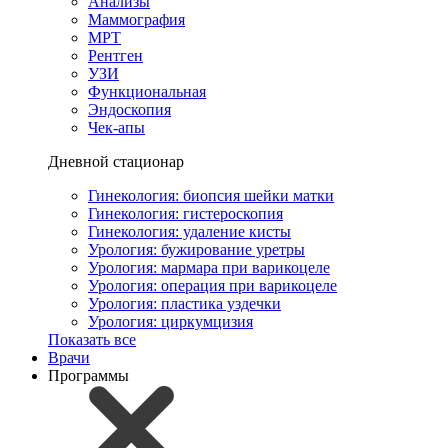
Анализы
Маммография
МРТ
Рентген
УЗИ
Функциональная
Эндоскопия
Чек-апы
Дневной стационар
Гинекология: биопсия шейки матки
Гинекология: гистероскопия
Гинекология: удаление кисты
Урология: бужирование уретры
Урология: мармара при варикоцеле
Урология: операция при варикоцеле
Урология: пластика уздечки
Урология: циркумцизия
Показать все
Врачи
Программы