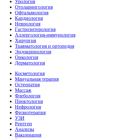
Урология
Отоларингология
Офтальмология
Кардиология
Неврология
Гастроэнтерология
Аллергология-иммунология
Хирургия
Травматология и ортопедия
Эндокринология
Онкология
Дерматология
Косметология
Мануальная терапия
Остеопатия
Массаж
Флебология
Проктология
Нефрология
Физиотерапия
УЗИ
Рентген
Анализы
Вакцинация