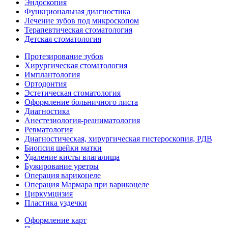
Эндоскопия
Функциональная диагностика
Лечение зубов под микроскопом
Терапевтическая стоматология
Детская стоматология
Протезирование зубов
Хирургическая стоматология
Имплантология
Ортодонтия
Эстетическая стоматология
Оформление больничного листа
Диагностика
Анестезиология-реаниматология
Ревматология
Диагностическая, хирургическая гистероскопия, РДВ
Биопсия шейки матки
Удаление кисты влагалища
Бужирование уретры
Операция варикоцеле
Операция Мармара при варикоцеле
Циркумцизия
Пластика уздечки
Оформление карт