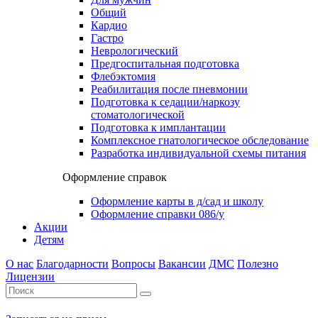
Общий
Кардио
Гастро
Неврологический
Предгоспитальная подготовка
Флебэктомия
Реабилитация после пневмонии
Подготовка к седации/наркозу
стоматологической
Подготовка к имплантации
Комплексное гнатологическое обследование
Разработка индивидуальной схемы питания
Оформление справок
Оформление карты в д/сад и школу
Оформление справки 086/у
Акции
Детям
О нас
Благодарности
Вопросы
Вакансии
ДМС
Полезно
Лицензии