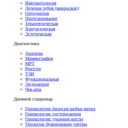
Имплантология
Лечение зубов (микроскоп)
Ортодонтия
Протезирование
Терапевтическая
Хирургическая
Эстетическая
Диагностика
Анализы
Маммография
МРТ
Рентген
УЗИ
Функциональная
Эндоскопия
Чек-апы
Дневной стационар
Гинекология: биопсия шейки матки
Гинекология: гистероскопия
Гинекология: удаление кисты
Урология: бужирование уретры