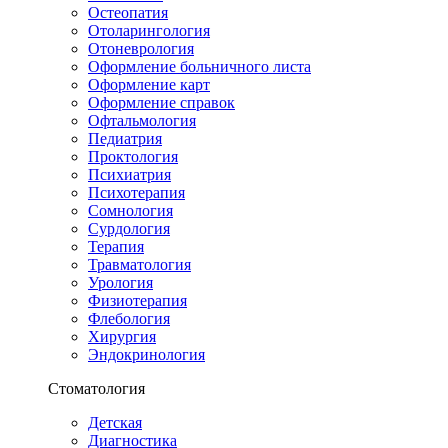
Остеопатия
Отоларингология
Отоневрология
Оформление больничного листа
Оформление карт
Оформление справок
Офтальмология
Педиатрия
Проктология
Психиатрия
Психотерапия
Сомнология
Сурдология
Терапия
Травматология
Урология
Физиотерапия
Флебология
Хирургия
Эндокринология
Стоматология
Детская
Диагностика