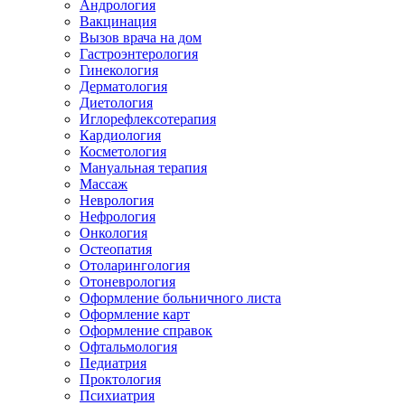
Андрология
Вакцинация
Вызов врача на дом
Гастроэнтерология
Гинекология
Дерматология
Диетология
Иглорефлексотерапия
Кардиология
Косметология
Мануальная терапия
Массаж
Неврология
Нефрология
Онкология
Остеопатия
Отоларингология
Отоневрология
Оформление больничного листа
Оформление карт
Оформление справок
Офтальмология
Педиатрия
Проктология
Психиатрия