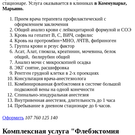
стационаре. Услуга оказывается в клиниках
в Коммунарке,
Марьино.
Прием врача терапевта профилактический с
оформлением заключения
Общий анализ крови с лейкоцитарной формулой и СОЭ
Кровь на гепатит В, С, ВИЧ, сифилис
Кровь на протромбин+МНО, АЧТВ, фибриноген
Группа крови и резус фактор
Асат, Алат, глюкоза, креатинин, мочевина, белок
общий, билирубин общий
Анализ мочи с микроскопией осадка
ЭКГ снятие, расшифровка
Рентген грудной клетки в 2-х проекциях
Консультация врача-анестезиолога
Комбинированная флебэктомия в системе большой
подкожной вены на одной конечности
Спинально-эпидуральная анестезия
Внутривенная анестезия, длительность до 1 часа
Пребывание в дневном стационаре до 6 часов.
Оформить
107 760
125 140
Комплексная услуга "Флебэктомия