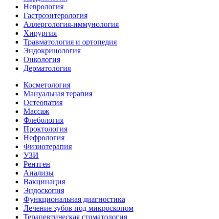
Неврология
Гастроэнтерология
Аллергология-иммунология
Хирургия
Травматология и ортопедия
Эндокринология
Онкология
Дерматология
Косметология
Мануальная терапия
Остеопатия
Массаж
Флебология
Проктология
Нефрология
Физиотерапия
УЗИ
Рентген
Анализы
Вакцинация
Эндоскопия
Функциональная диагностика
Лечение зубов под микроскопом
Терапевтическая стоматология