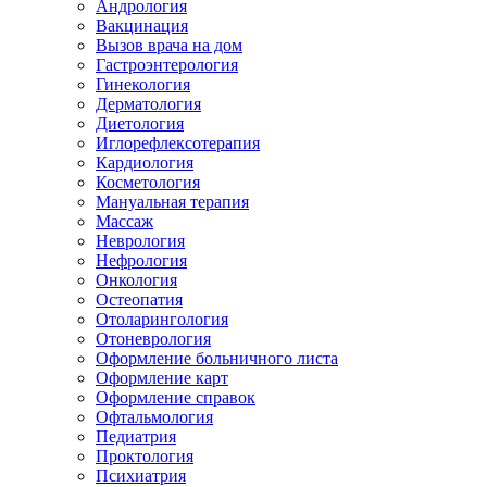
Андрология
Вакцинация
Вызов врача на дом
Гастроэнтерология
Гинекология
Дерматология
Диетология
Иглорефлексотерапия
Кардиология
Косметология
Мануальная терапия
Массаж
Неврология
Нефрология
Онкология
Остеопатия
Отоларингология
Отоневрология
Оформление больничного листа
Оформление карт
Оформление справок
Офтальмология
Педиатрия
Проктология
Психиатрия