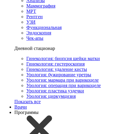
Анализы
Маммография
МРТ
Рентген
УЗИ
Функциональная
Эндоскопия
Чек-апы
Дневной стационар
Гинекология: биопсия шейки матки
Гинекология: гистероскопия
Гинекология: удаление кисты
Урология: бужирование уретры
Урология: мармара при варикоцеле
Урология: операция при варикоцеле
Урология: пластика уздечки
Урология: циркумцизия
Показать все
Врачи
Программы