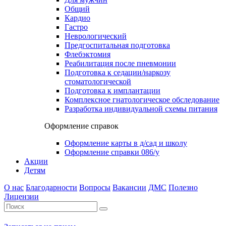
Общий
Кардио
Гастро
Неврологический
Предгоспитальная подготовка
Флебэктомия
Реабилитация после пневмонии
Подготовка к седации/наркозу
стоматологической
Подготовка к имплантации
Комплексное гнатологическое обследование
Разработка индивидуальной схемы питания
Оформление справок
Оформление карты в д/сад и школу
Оформление справки 086/у
Акции
Детям
О нас
Благодарности
Вопросы
Вакансии
ДМС
Полезно
Лицензии