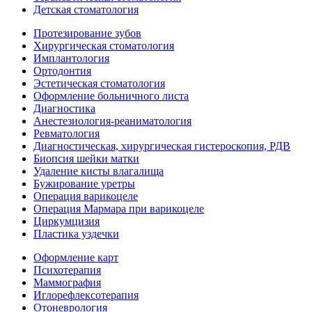
Детская стоматология
Протезирование зубов
Хирургическая стоматология
Имплантология
Ортодонтия
Эстетическая стоматология
Оформление больничного листа
Диагностика
Анестезиология-реаниматология
Ревматология
Диагностическая, хирургическая гистероскопия, РДВ
Биопсия шейки матки
Удаление кисты влагалища
Бужирование уретры
Операция варикоцеле
Операция Мармара при варикоцеле
Циркумцизия
Пластика уздечки
Оформление карт
Психотерапия
Маммография
Иглорефлексотерапия
Отоневрология