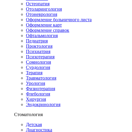
Остеопатия
Отоларингология
Отоневрология
Оформление больничного листа
Оформление карт
Оформление справок
Офтальмология
Педиатрия
Проктология
Психиатрия
Психотерапия
Сомнология
Сурдология
Терапия
Травматология
Урология
Физиотерапия
Флебология
Хирургия
Эндокринология
Стоматология
Детская
Диагностика