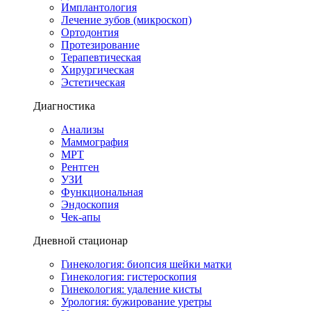
Имплантология
Лечение зубов (микроскоп)
Ортодонтия
Протезирование
Терапевтическая
Хирургическая
Эстетическая
Диагностика
Анализы
Маммография
МРТ
Рентген
УЗИ
Функциональная
Эндоскопия
Чек-апы
Дневной стационар
Гинекология: биопсия шейки матки
Гинекология: гистероскопия
Гинекология: удаление кисты
Урология: бужирование уретры