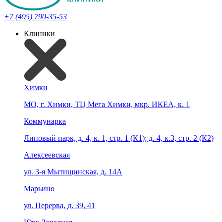
+7 (495) 790-35-53
Клиники
Химки
МО, г. Химки, ТЦ Мега Химки, мкр. ИКЕА, к. 1
Коммунарка
Липовый парк, д. 4, к. 1, стр. 1 (К1); д. 4, к.3, стр. 2 (К2)
Алексеевская
ул. 3-я Мытищинская, д. 14А
Марьино
ул. Перерва, д. 39, 41