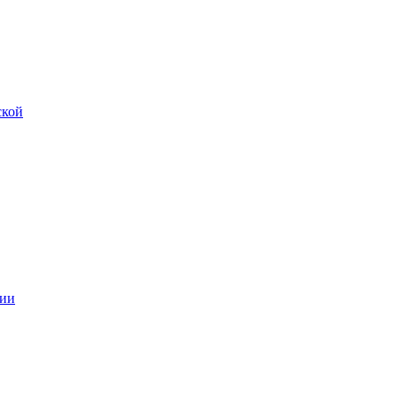
ской
ии