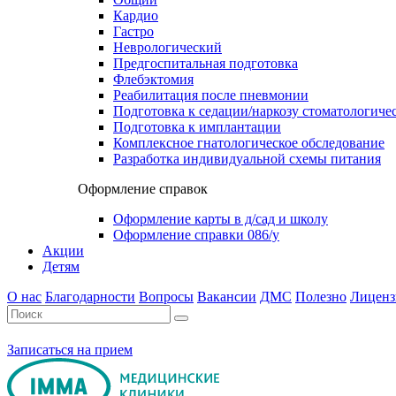
Кардио
Гастро
Неврологический
Предгоспитальная подготовка
Флебэктомия
Реабилитация после пневмонии
Подготовка к седации/наркозу стоматологиче
Подготовка к имплантации
Комплексное гнатологическое обследование
Разработка индивидуальной схемы питания
Оформление справок
Оформление карты в д/сад и школу
Оформление справки 086/у
Акции
Детям
О нас
Благодарности
Вопросы
Вакансии
ДМС
Полезно
Лиценз
Записаться на прием