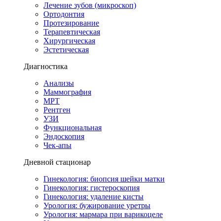
Лечение зубов (микроскоп)
Ортодонтия
Протезирование
Терапевтическая
Хирургическая
Эстетическая
Диагностика
Анализы
Маммография
МРТ
Рентген
УЗИ
Функциональная
Эндоскопия
Чек-апы
Дневной стационар
Гинекология: биопсия шейки матки
Гинекология: гистероскопия
Гинекология: удаление кисты
Урология: бужирование уретры
Урология: мармара при варикоцеле