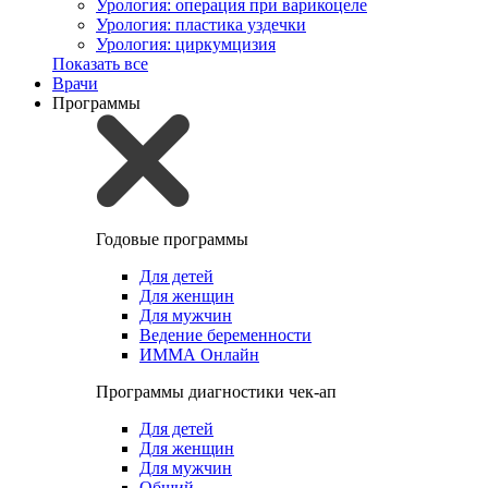
Урология: операция при варикоцеле
Урология: пластика уздечки
Урология: циркумцизия
Показать все
Врачи
Программы
Годовые программы
Для детей
Для женщин
Для мужчин
Ведение беременности
ИММА Онлайн
Программы диагностики чек-ап
Для детей
Для женщин
Для мужчин
Общий