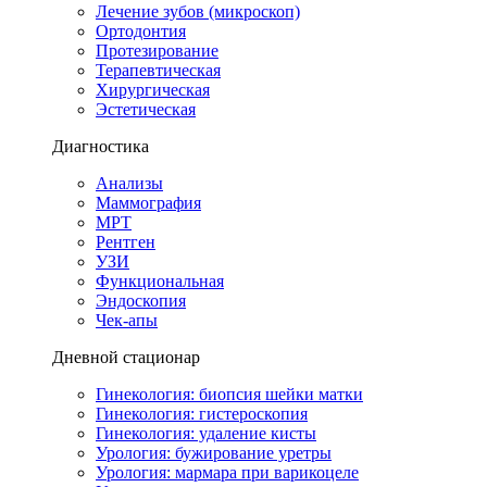
Лечение зубов (микроскоп)
Ортодонтия
Протезирование
Терапевтическая
Хирургическая
Эстетическая
Диагностика
Анализы
Маммография
МРТ
Рентген
УЗИ
Функциональная
Эндоскопия
Чек-апы
Дневной стационар
Гинекология: биопсия шейки матки
Гинекология: гистероскопия
Гинекология: удаление кисты
Урология: бужирование уретры
Урология: мармара при варикоцеле