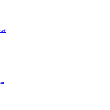
ской
ии