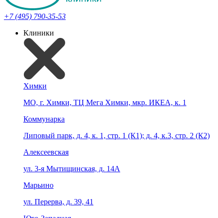
+7 (495) 790-35-53
Клиники
Химки
МО, г. Химки, ТЦ Мега Химки, мкр. ИКЕА, к. 1
Коммунарка
Липовый парк, д. 4, к. 1, стр. 1 (К1); д. 4, к.3, стр. 2 (К2)
Алексеевская
ул. 3-я Мытищинская, д. 14А
Марьино
ул. Перерва, д. 39, 41