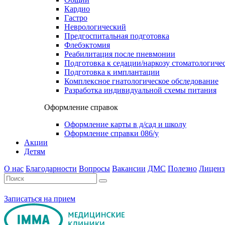
Кардио
Гастро
Неврологический
Предгоспитальная подготовка
Флебэктомия
Реабилитация после пневмонии
Подготовка к седации/наркозу стоматологиче
Подготовка к имплантации
Комплексное гнатологическое обследование
Разработка индивидуальной схемы питания
Оформление справок
Оформление карты в д/сад и школу
Оформление справки 086/у
Акции
Детям
О нас
Благодарности
Вопросы
Вакансии
ДМС
Полезно
Лиценз
Записаться на прием