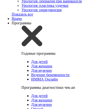
Урология: операция при варикоцеле
Урология: пластика уздечки
Урология: циркумцизия
Показать все
Врачи
Программы
Годовые программы
Для детей
Для женщин
Для мужчин
Ведение беременности
ИММА Онлайн
Программы диагностики чек-ап
Для детей
Для женщин
Для мужчин
Общий