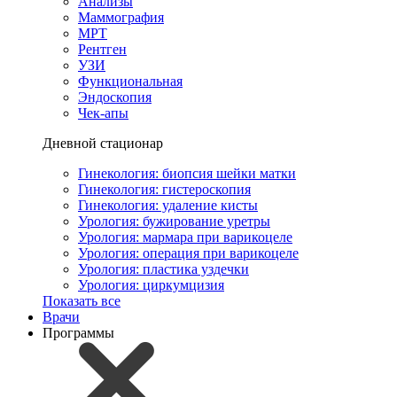
Анализы
Маммография
МРТ
Рентген
УЗИ
Функциональная
Эндоскопия
Чек-апы
Дневной стационар
Гинекология: биопсия шейки матки
Гинекология: гистероскопия
Гинекология: удаление кисты
Урология: бужирование уретры
Урология: мармара при варикоцеле
Урология: операция при варикоцеле
Урология: пластика уздечки
Урология: циркумцизия
Показать все
Врачи
Программы