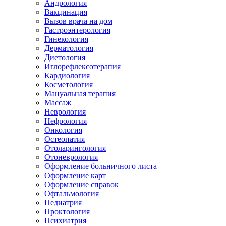
Андрология
Вакцинация
Вызов врача на дом
Гастроэнтерология
Гинекология
Дерматология
Диетология
Иглорефлексотерапия
Кардиология
Косметология
Мануальная терапия
Массаж
Неврология
Нефрология
Онкология
Остеопатия
Отоларингология
Отоневрология
Оформление больничного листа
Оформление карт
Оформление справок
Офтальмология
Педиатрия
Проктология
Психиатрия