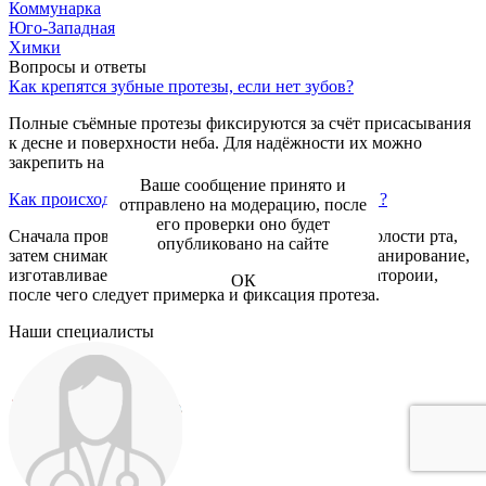
Коммунарка
Юго-Западная
Химки
Вопросы и ответы
Как крепятся зубные протезы, если нет зубов?
Полные съёмные протезы фиксируются за счёт присасывания
к десне и поверхности неба. Для надёжности их можно
закрепить на имплантах.
Ваше сообщение принято и
Как происходит процедура протезирования зубов?
отправлено на модерацию, после
его проверки оно будет
Сначала проводится диагностика и подготовка полости рта,
опубликовано на сайте
затем снимаются слепки, либо проводится 3D- сканирование,
изготавливается протез в зуботехнической лаборатороии,
ОК
после чего следует примерка и фиксация протеза.
Наши специалисты