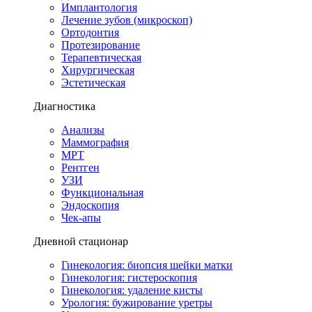
Имплантология
Лечение зубов (микроскоп)
Ортодонтия
Протезирование
Терапевтическая
Хирургическая
Эстетическая
Диагностика
Анализы
Маммография
МРТ
Рентген
УЗИ
Функциональная
Эндоскопия
Чек-апы
Дневной стационар
Гинекология: биопсия шейки матки
Гинекология: гистероскопия
Гинекология: удаление кисты
Урология: бужирование уретры