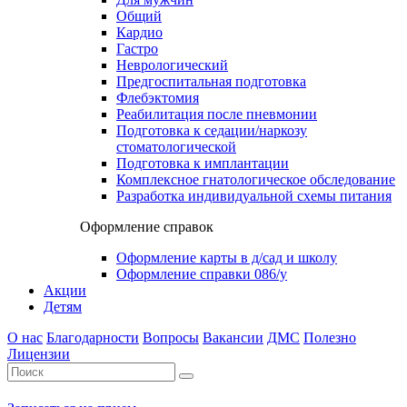
Общий
Кардио
Гастро
Неврологический
Предгоспитальная подготовка
Флебэктомия
Реабилитация после пневмонии
Подготовка к седации/наркозу
стоматологической
Подготовка к имплантации
Комплексное гнатологическое обследование
Разработка индивидуальной схемы питания
Оформление справок
Оформление карты в д/сад и школу
Оформление справки 086/у
Акции
Детям
О нас
Благодарности
Вопросы
Вакансии
ДМС
Полезно
Лицензии