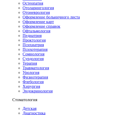
Остеопатия
Отоларингология
Отоневрология
Оформление больничного листа
Оформление карт
Оформление справок
Офтальмология
Педиатрия
Проктология
Психиатрия
Психотерапия
Сомнология
Сурдология
Терапия
Травматология
Урология
Физиотерапия
Флебология
Хирургия
Эндокринология
Стоматология
Детская
Диагностика