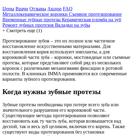
Цены
Врачи
Отзывы
Акции
FAQ
Металлокерамические коронки
Съемное протезирование
Временные зубные протезы
Керамическая пломба на зуб
Ремонт зубных протезов
Вкладки на зубы
+
Смотреть еще (1)
Протезирование зубов – это их полное или частичное
восстановление искусственными материалами. Для
восстановления корня используют импланты, а для
коронковой части зуба – коронки, мостовидные или съемные
протезы, которые представляют собой ряд из нескольких
коронок с различными механизмами фиксации в ротовой
полости. В клиниках IMMA применяются все современные
варианты зубного протезирования.
Когда нужны зубные протезы
Зубные протезы необходимы при потере всего зуба или
значительного разрушения его коронковой части.
Существующие методы протезирования позволяют
восстановить как ту часть зуба, которая возвышается над
десной, так и весь зуб целиком, включая его корень. Также
существуют виды протезирования без установки