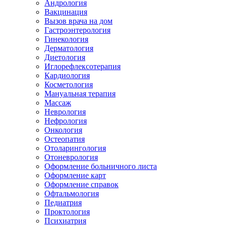
Андрология
Вакцинация
Вызов врача на дом
Гастроэнтерология
Гинекология
Дерматология
Диетология
Иглорефлексотерапия
Кардиология
Косметология
Мануальная терапия
Массаж
Неврология
Нефрология
Онкология
Остеопатия
Отоларингология
Отоневрология
Оформление больничного листа
Оформление карт
Оформление справок
Офтальмология
Педиатрия
Проктология
Психиатрия