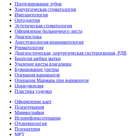
Протезирование зубов
Хирургическая стоматология
Имплантология
Ортодонтия
Эстетическая стоматология
Оформление больничного листа
Диагностика
Анестезиология-реаниматология
Ревматология
Диагностическая, хирургическая гистероскопия, РДВ
Биопсия шейки матки
Удаление кисты влагалища
Бужирование уретры
Операция варикоцеле
Операция Мармара при варикоцеле
Циркумцизия
Пластика уздечки
Оформление карт
Психотерапия
Маммография
Иглорефлексотерапия
Отоневрология
Психиатрия
МРТ