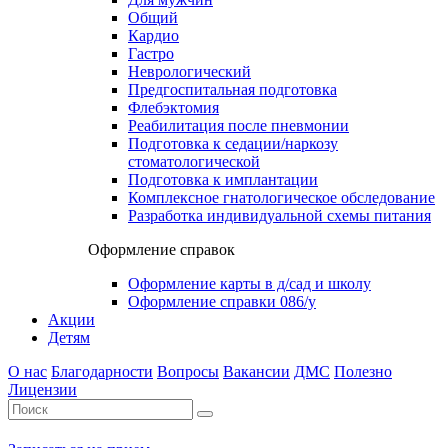
Общий
Кардио
Гастро
Неврологический
Предгоспитальная подготовка
Флебэктомия
Реабилитация после пневмонии
Подготовка к седации/наркозу
стоматологической
Подготовка к имплантации
Комплексное гнатологическое обследование
Разработка индивидуальной схемы питания
Оформление справок
Оформление карты в д/сад и школу
Оформление справки 086/у
Акции
Детям
О нас
Благодарности
Вопросы
Вакансии
ДМС
Полезно
Лицензии