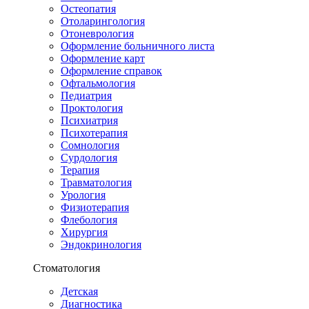
Остеопатия
Отоларингология
Отоневрология
Оформление больничного листа
Оформление карт
Оформление справок
Офтальмология
Педиатрия
Проктология
Психиатрия
Психотерапия
Сомнология
Сурдология
Терапия
Травматология
Урология
Физиотерапия
Флебология
Хирургия
Эндокринология
Стоматология
Детская
Диагностика