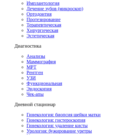
Имплантология
Лечение зубов (микроскоп)
Ортодонтия
Протезирование
Терапевтическая
Хирургическая
Эстетическая
Диагностика
Анализы
Маммография
МРТ
Рентген
УЗИ
Функциональная
Эндоскопия
Чек-апы
Дневной стационар
Гинекология: биопсия шейки матки
Гинекология: гистероскопия
Гинекология: удаление кисты
Урология: бужирование уретры