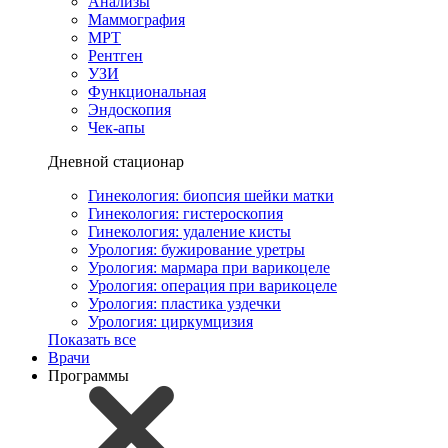
Анализы
Маммография
МРТ
Рентген
УЗИ
Функциональная
Эндоскопия
Чек-апы
Дневной стационар
Гинекология: биопсия шейки матки
Гинекология: гистероскопия
Гинекология: удаление кисты
Урология: бужирование уретры
Урология: мармара при варикоцеле
Урология: операция при варикоцеле
Урология: пластика уздечки
Урология: циркумцизия
Показать все
Врачи
Программы