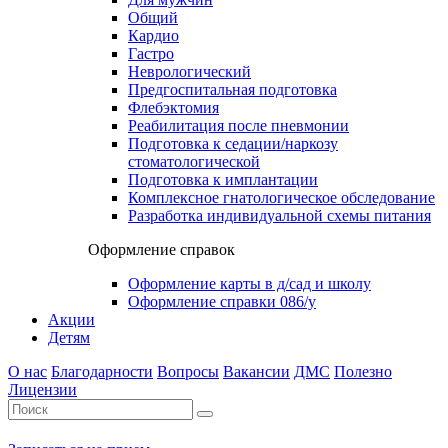
Общий
Кардио
Гастро
Неврологический
Предгоспитальная подготовка
Флебэктомия
Реабилитация после пневмонии
Подготовка к седации/наркозу
стоматологической
Подготовка к имплантации
Комплексное гнатологическое обследование
Разработка индивидуальной схемы питания
Оформление справок
Оформление карты в д/сад и школу
Оформление справки 086/у
Акции
Детям
О нас
Благодарности
Вопросы
Вакансии
ДМС
Полезно
Лицензии