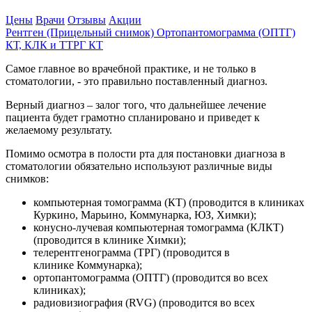
Цены
Врачи
Отзывы
Акции
Рентген (Прицельный снимок)
Ортопантомограмма (ОПТГ)
КТ, КЛК и ТТРГ
КТ
Самое главное во врачебной практике, и не только в
стоматологии, - это правильно поставленный диагноз.
Верный диагноз – залог того, что дальнейшее лечение
пациента будет грамотно спланировано и приведет к
желаемому результату.
Помимо осмотра в полости рта для постановки диагноза в
стоматологии обязательно используют различные виды
снимков:
компьютерная томограмма (КТ) (проводится в клиниках
Куркино, Марьино, Коммунарка, ЮЗ, Химки);
конусно-лучевая компьютерная томограмма (КЛКТ)
(проводится в клинике Химки);
телерентгенограмма (ТРГ) (проводится в
клинике Коммунарка);
ортопантомограмма (ОПТГ) (проводится во всех
клиниках);
радиовизиография (RVG) (проводится во всех