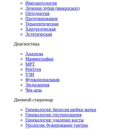
Имплантология
Лечение зубов (микроскоп)
Ортодонтия
Протезирование
Терапевтическая
Хирургическая
Эстетическая
Диагностика
Анализы
Маммография
МРТ
Рентген
УЗИ
Функциональная
Эндоскопия
Чек-апы
Дневной стационар
Гинекология: биопсия шейки матки
Гинекология: гистероскопия
Гинекология: удаление кисты
Урология: бужирование уретры