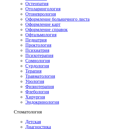
Остеопатия
Отоларингология
Отоневрология
Оформление больничного листа
Оформление карт
Оформление справок
Офтальмология
Педиатрия
Проктология
Психиатрия
Психотерапия
Сомнология
Сурдология
Терапия
Травматология
Урология
Физиотерапия
Флебология
Хирургия
Эндокринология
Стоматология
Детская
Диагностика