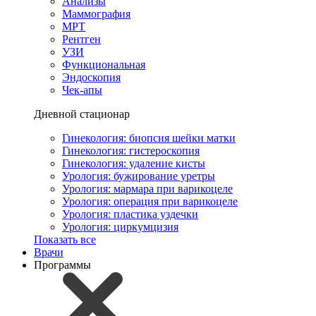
Анализы
Маммография
МРТ
Рентген
УЗИ
Функциональная
Эндоскопия
Чек-апы
Дневной стационар
Гинекология: биопсия шейки матки
Гинекология: гистероскопия
Гинекология: удаление кисты
Урология: бужирование уретры
Урология: мармара при варикоцеле
Урология: операция при варикоцеле
Урология: пластика уздечки
Урология: циркумцизия
Показать все
Врачи
Программы