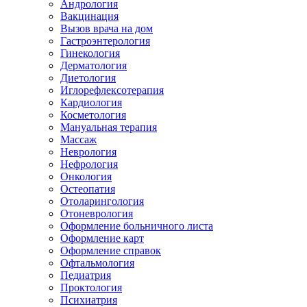
Андрология
Вакцинация
Вызов врача на дом
Гастроэнтерология
Гинекология
Дерматология
Диетология
Иглорефлексотерапия
Кардиология
Косметология
Мануальная терапия
Массаж
Неврология
Нефрология
Онкология
Остеопатия
Отоларингология
Отоневрология
Оформление больничного листа
Оформление карт
Оформление справок
Офтальмология
Педиатрия
Проктология
Психиатрия