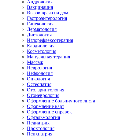
Андрология
Вакцинация
Вызов врача на дом
Гастроэнтерология
Гинекология
Дерматология
Диетология
Иглорефлексотерапия
Кардиология
Косметология
Мануальная терапия
Массаж
Неврология
Нефрология
Онкология
Остеопатия
Отоларингология
Отоневрология
Оформление больничного листа
Оформление карт
Оформление справок
Офтальмология
Педиатрия
Проктология
Психиатрия