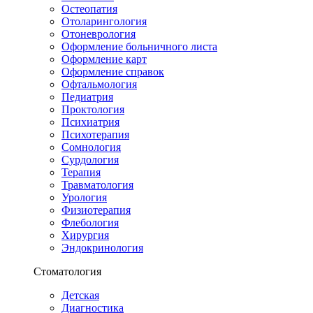
Остеопатия
Отоларингология
Отоневрология
Оформление больничного листа
Оформление карт
Оформление справок
Офтальмология
Педиатрия
Проктология
Психиатрия
Психотерапия
Сомнология
Сурдология
Терапия
Травматология
Урология
Физиотерапия
Флебология
Хирургия
Эндокринология
Стоматология
Детская
Диагностика