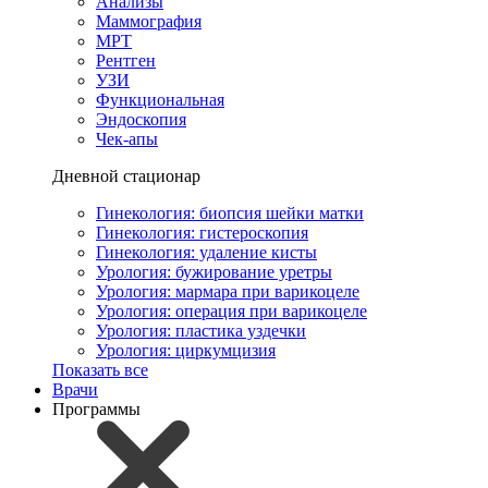
Анализы
Маммография
МРТ
Рентген
УЗИ
Функциональная
Эндоскопия
Чек-апы
Дневной стационар
Гинекология: биопсия шейки матки
Гинекология: гистероскопия
Гинекология: удаление кисты
Урология: бужирование уретры
Урология: мармара при варикоцеле
Урология: операция при варикоцеле
Урология: пластика уздечки
Урология: циркумцизия
Показать все
Врачи
Программы