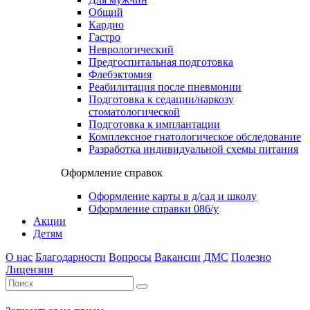
Общий
Кардио
Гастро
Неврологический
Предгоспитальная подготовка
Флебэктомия
Реабилитация после пневмонии
Подготовка к седации/наркозу
стоматологической
Подготовка к имплантации
Комплексное гнатологическое обследование
Разработка индивидуальной схемы питания
Оформление справок
Оформление карты в д/сад и школу
Оформление справки 086/у
Акции
Детям
О нас
Благодарности
Вопросы
Вакансии
ДМС
Полезно
Лицензии