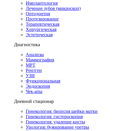
Имплантология
Лечение зубов (микроскоп)
Ортодонтия
Протезирование
Терапевтическая
Хирургическая
Эстетическая
Диагностика
Анализы
Маммография
МРТ
Рентген
УЗИ
Функциональная
Эндоскопия
Чек-апы
Дневной стационар
Гинекология: биопсия шейки матки
Гинекология: гистероскопия
Гинекология: удаление кисты
Урология: бужирование уретры