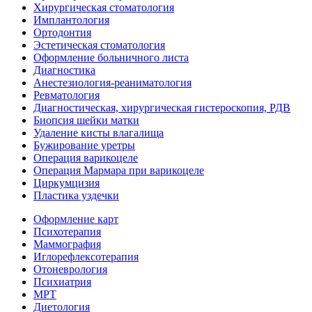
Хирургическая стоматология
Имплантология
Ортодонтия
Эстетическая стоматология
Оформление больничного листа
Диагностика
Анестезиология-реаниматология
Ревматология
Диагностическая, хирургическая гистероскопия, РДВ
Биопсия шейки матки
Удаление кисты влагалища
Бужирование уретры
Операция варикоцеле
Операция Мармара при варикоцеле
Циркумцизия
Пластика уздечки
Оформление карт
Психотерапия
Маммография
Иглорефлексотерапия
Отоневрология
Психиатрия
МРТ
Диетология