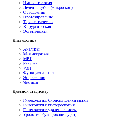
Имплантология
Лечение зубов (микроскоп)
Ортодонтия
Протезирование
Терапевтическая
Хирургическая
Эстетическая
Диагностика
Анализы
Маммография
МРТ
Рентген
УЗИ
Функциональная
Эндоскопия
Чек-апы
Дневной стационар
Гинекология: биопсия шейки матки
Гинекология: гистероскопия
Гинекология: удаление кисты
Урология: бужирование уретры