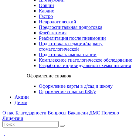
Общий
Кардио
Гастро
Неврологический
Предгоспитальная подготовка
Флебэктомия
Реабилитация после пневмонии
Подготовка к седации/наркозу
стоматологической
Подготовка к имплантации
Комплексное гнатологическое обследование
Разработка индивидуальной схемы питания
Оформление справок
Оформление карты в д/сад и школу
Оформление справки 086/у
Акции
Детям
О нас
Благодарности
Вопросы
Вакансии
ДМС
Полезно
Лицензии