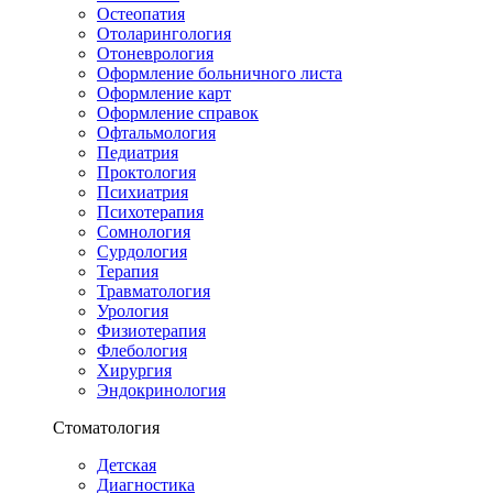
Остеопатия
Отоларингология
Отоневрология
Оформление больничного листа
Оформление карт
Оформление справок
Офтальмология
Педиатрия
Проктология
Психиатрия
Психотерапия
Сомнология
Сурдология
Терапия
Травматология
Урология
Физиотерапия
Флебология
Хирургия
Эндокринология
Стоматология
Детская
Диагностика