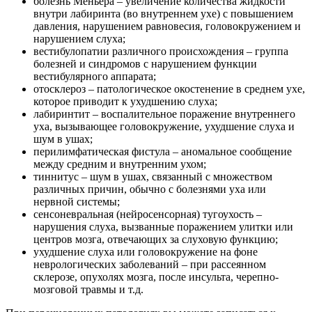
болезнь Меньера – увеличение количества жидкости
внутри лабиринта (во внутреннем ухе) с повышением
давления, нарушением равновесия, головокружением и
нарушением слуха;
вестибулопатии различного происхождения – группа
болезней и синдромов с нарушением функции
вестибулярного аппарата;
отосклероз – патологическое окостенение в среднем ухе,
которое приводит к ухудшению слуха;
лабиринтит – воспалительное поражение внутреннего
уха, вызывающее головокружение, ухудшение слуха и
шум в ушах;
перилимфатическая фистула – аномальное сообщение
между средним и внутренним ухом;
тиннитус – шум в ушах, связанный с множеством
различных причин, обычно с болезнями уха или
нервной системы;
сенсоневральная (нейросенсорная) тугоухость –
нарушения слуха, вызванные поражением улитки или
центров мозга, отвечающих за слуховую функцию;
ухудшение слуха или головокружение на фоне
неврологических заболеваний – при рассеянном
склерозе, опухолях мозга, после инсульта, черепно-
мозговой травмы и т.д.