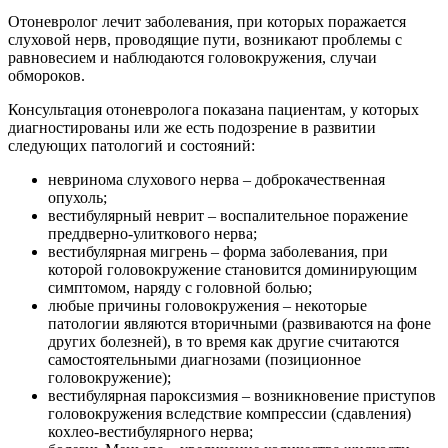
Отоневролог лечит заболевания, при которых поражается
слуховой нерв, проводящие пути, возникают проблемы с
равновесием и наблюдаются головокружения, случаи
обмороков.
Консультация отоневролога показана пациентам, у которых
диагностированы или же есть подозрение в развитии
следующих патологий и состояний:
невринома слухового нерва – доброкачественная
опухоль;
вестибулярный неврит – воспалительное поражение
преддверно-улиткового нерва;
вестибулярная мигрень – форма заболевания, при
которой головокружение становится доминирующим
симптомом, наряду с головной болью;
любые причины головокружения – некоторые
патологии являются вторичными (развиваются на фоне
других болезней), в то время как другие считаются
самостоятельными диагнозами (позиционное
головокружение);
вестибулярная пароксизмия – возникновение приступов
головокружения вследствие компрессии (сдавления)
кохлео-вестибулярного нерва;