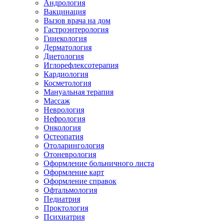
Андрология
Вакцинация
Вызов врача на дом
Гастроэнтерология
Гинекология
Дерматология
Диетология
Иглорефлексотерапия
Кардиология
Косметология
Мануальная терапия
Массаж
Неврология
Нефрология
Онкология
Остеопатия
Отоларингология
Отоневрология
Оформление больничного листа
Оформление карт
Оформление справок
Офтальмология
Педиатрия
Проктология
Психиатрия