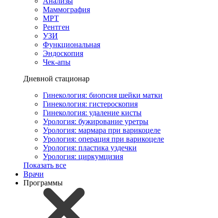
Анализы
Маммография
МРТ
Рентген
УЗИ
Функциональная
Эндоскопия
Чек-апы
Дневной стационар
Гинекология: биопсия шейки матки
Гинекология: гистероскопия
Гинекология: удаление кисты
Урология: бужирование уретры
Урология: мармара при варикоцеле
Урология: операция при варикоцеле
Урология: пластика уздечки
Урология: циркумцизия
Показать все
Врачи
Программы