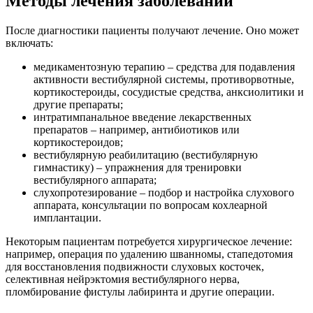
Методы лечения заболеваний
После диагностики пациенты получают лечение. Оно может
включать:
медикаментозную терапию – средства для подавления
активности вестибулярной системы, противорвотные,
кортикостероиды, сосудистые средства, анксиолитики и
другие препараты;
интратимпанальное введение лекарственных
препаратов – например, антибиотиков или
кортикостероидов;
вестибулярную реабилитацию (вестибулярную
гимнастику) – упражнения для тренировки
вестибулярного аппарата;
слухопротезирование – подбор и настройка слухового
аппарата, консультации по вопросам кохлеарной
имплантации.
Некоторым пациентам потребуется хирургическое лечение:
например, операция по удалению шванномы, стапедотомия
для восстановления подвижности слуховых косточек,
селективная нейрэктомия вестибулярного нерва,
пломбирование фистулы лабиринта и другие операции.