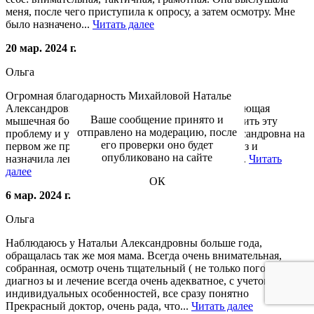
меня, после чего приступила к опросу, а затем осмотру. Мне
было назначено...
Читать далее
20 мар. 2024 г.
Ольга
Огромная благодарность Михайловой Наталье
Александровне! После ковида осталась изматывающая
Ваше сообщение принято и
мышечная боль. 3 года безуспешно пыталась решить эту
отправлено на модерацию, после
проблему и уже потеряла надежду. Наталья Александровна на
его проверки оно будет
первом же приеме поставила правильный диагноз и
опубликовано на сайте
назначила лекарство, которое сразу же сняло эту...
Читать
далее
ОК
6 мар. 2024 г.
Ольга
Наблюдаюсь у Натальи Александровны больше года,
обращалась так же моя мама. Всегда очень внимательная,
собранная, осмотр очень тщательный ( не только поговорить),
диагноз ы и лечение всегда очень адекватное, с учетом
индивидуальных особенностей, все сразу понятно
Прекрасный доктор, очень рада, что...
Читать далее