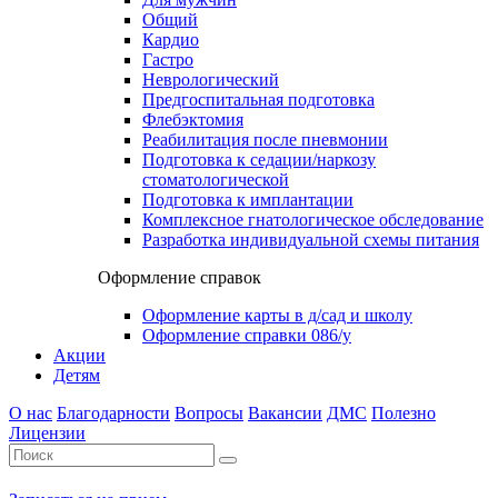
Общий
Кардио
Гастро
Неврологический
Предгоспитальная подготовка
Флебэктомия
Реабилитация после пневмонии
Подготовка к седации/наркозу
стоматологической
Подготовка к имплантации
Комплексное гнатологическое обследование
Разработка индивидуальной схемы питания
Оформление справок
Оформление карты в д/сад и школу
Оформление справки 086/у
Акции
Детям
О нас
Благодарности
Вопросы
Вакансии
ДМС
Полезно
Лицензии