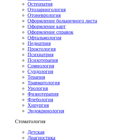
Остеопатия
Отоларингология
Отоневрология
Оформление больничного листа
Оформление карт
Оформление справок
Офтальмология
Педиатрия
Проктология
Психиатрия
Психотерапия
Сомнология
Сурдология
Терапия
Травматология
Урология
Физиотерапия
Флебология
Хирургия
Эндокринология
Стоматология
Детская
Диагностика