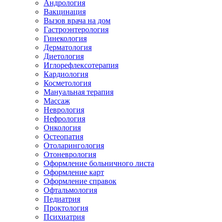
Андрология
Вакцинация
Вызов врача на дом
Гастроэнтерология
Гинекология
Дерматология
Диетология
Иглорефлексотерапия
Кардиология
Косметология
Мануальная терапия
Массаж
Неврология
Нефрология
Онкология
Остеопатия
Отоларингология
Отоневрология
Оформление больничного листа
Оформление карт
Оформление справок
Офтальмология
Педиатрия
Проктология
Психиатрия