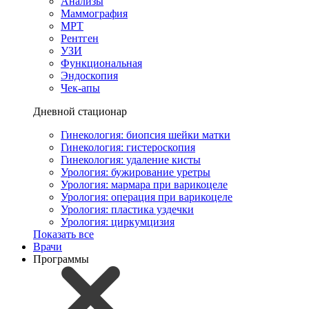
Анализы
Маммография
МРТ
Рентген
УЗИ
Функциональная
Эндоскопия
Чек-апы
Дневной стационар
Гинекология: биопсия шейки матки
Гинекология: гистероскопия
Гинекология: удаление кисты
Урология: бужирование уретры
Урология: мармара при варикоцеле
Урология: операция при варикоцеле
Урология: пластика уздечки
Урология: циркумцизия
Показать все
Врачи
Программы