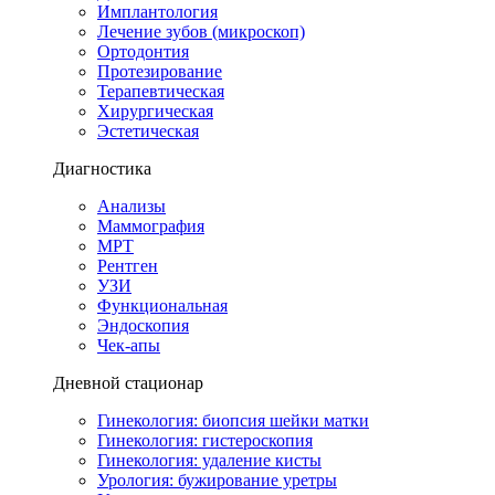
Имплантология
Лечение зубов (микроскоп)
Ортодонтия
Протезирование
Терапевтическая
Хирургическая
Эстетическая
Диагностика
Анализы
Маммография
МРТ
Рентген
УЗИ
Функциональная
Эндоскопия
Чек-апы
Дневной стационар
Гинекология: биопсия шейки матки
Гинекология: гистероскопия
Гинекология: удаление кисты
Урология: бужирование уретры