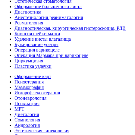
Эстетическая стоматология
Оформление больничного листа
Диагностика
Анестезиология-реаниматология
Ревматология
Диагностическая, хирургическая гистероскопия, РДВ
Биопсия шейки матки
Удаление кисты влагалища
Бужирование уретры
Операция варикоцеле
Операция Мармара при варикоцеле
Циркумцизия
Пластика уздечки
Оформление карт
Психотерапия
Маммография
Иглорефлексотерапия
Отоневрология
Психиатрия
МРТ
Диетология
Сомнология
Андрология
Эстетическая гинекология