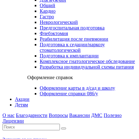
Общий
Кардио
Гастро
Неврологический
Предгоспитальная подготовка
Флебэктомия
Реабилитация после пневмонии
Подготовка к седации/наркозу
стоматологической
Подготовка к имплантации
Комплексное гнатологическое обследование
Разработка индивидуальной схемы питания
Оформление справок
Оформление карты в д/сад и школу
Оформление справки 086/у
Акции
Детям
О нас
Благодарности
Вопросы
Вакансии
ДМС
Полезно
Лицензии