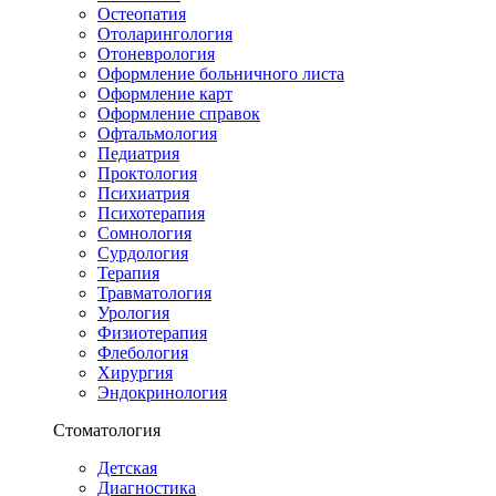
Остеопатия
Отоларингология
Отоневрология
Оформление больничного листа
Оформление карт
Оформление справок
Офтальмология
Педиатрия
Проктология
Психиатрия
Психотерапия
Сомнология
Сурдология
Терапия
Травматология
Урология
Физиотерапия
Флебология
Хирургия
Эндокринология
Стоматология
Детская
Диагностика