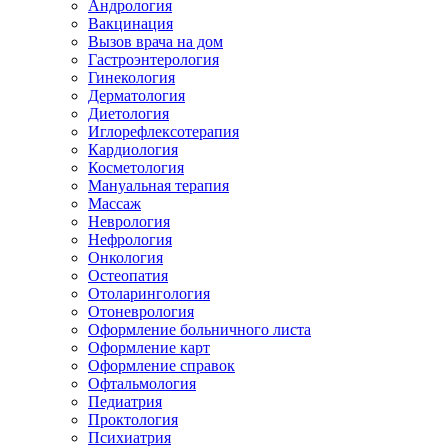
Андрология
Вакцинация
Вызов врача на дом
Гастроэнтерология
Гинекология
Дерматология
Диетология
Иглорефлексотерапия
Кардиология
Косметология
Мануальная терапия
Массаж
Неврология
Нефрология
Онкология
Остеопатия
Отоларингология
Отоневрология
Оформление больничного листа
Оформление карт
Оформление справок
Офтальмология
Педиатрия
Проктология
Психиатрия