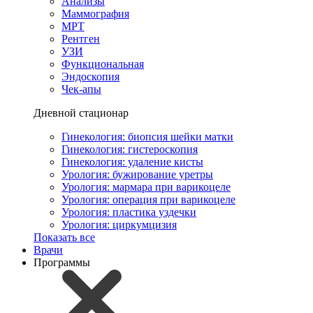
Анализы
Маммография
МРТ
Рентген
УЗИ
Функциональная
Эндоскопия
Чек-апы
Дневной стационар
Гинекология: биопсия шейки матки
Гинекология: гистероскопия
Гинекология: удаление кисты
Урология: бужирование уретры
Урология: мармара при варикоцеле
Урология: операция при варикоцеле
Урология: пластика уздечки
Урология: циркумцизия
Показать все
Врачи
Программы