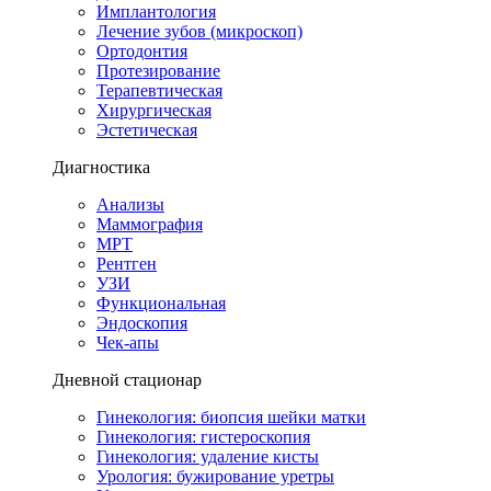
Имплантология
Лечение зубов (микроскоп)
Ортодонтия
Протезирование
Терапевтическая
Хирургическая
Эстетическая
Диагностика
Анализы
Маммография
МРТ
Рентген
УЗИ
Функциональная
Эндоскопия
Чек-апы
Дневной стационар
Гинекология: биопсия шейки матки
Гинекология: гистероскопия
Гинекология: удаление кисты
Урология: бужирование уретры