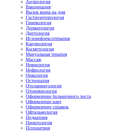
Андрология
Вакцинация
Вызов врача на дом
Гастроэнтерология
Гинекология
Дерматология
Диетология
Иглорефлексотерапия
Кардиология
Косметология
Мануальная терапия
Массаж
Неврология
Нефрология
Онкология
Остеопатия
Отоларингология
Отоневрология
Оформление больничного листа
Оформление карт
Оформление справок
Офтальмология
Педиатрия
Проктология
Психиатрия