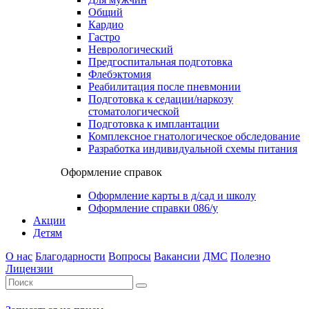
Общий
Кардио
Гастро
Неврологический
Предгоспитальная подготовка
Флебэктомия
Реабилитация после пневмонии
Подготовка к седации/наркозу
стоматологической
Подготовка к имплантации
Комплексное гнатологическое обследование
Разработка индивидуальной схемы питания
Оформление справок
Оформление карты в д/сад и школу
Оформление справки 086/у
Акции
Детям
О нас
Благодарности
Вопросы
Вакансии
ДМС
Полезно
Лицензии