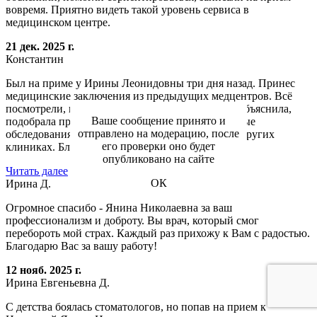
вовремя. Приятно видеть такой уровень сервиса в
медицинском центре.
21 дек. 2025 г.
Константин
Был на приме у Ирины Леонидовны три дня назад. Принес
медицинские заключения из предыдущих медцентров. Всё
посмотрели, всё обсудили. Всё очень подробно объяснила,
Ваше сообщение принято и
подобрала препараты, рекомендовала необходимые
отправлено на модерацию, после
обследования, а не всё подряд как предлагали в других
его проверки оно будет
клиниках. Благодарю за...
опубликовано на сайте
Читать далее
17 дек. 2025 г.
ОК
Ирина Д.
Огромное спасибо - Янина Николаевна за ваш
профессионализм и доброту. Вы врач, который смог
перебороть мой страх. Каждый раз прихожу к Вам с радостью.
Благодарю Вас за вашу работу!
12 нояб. 2025 г.
Ирина Евгеньевна Д.
С детства боялась стоматологов, но попав на прием к