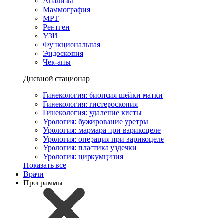
Анализы
Маммография
МРТ
Рентген
УЗИ
Функциональная
Эндоскопия
Чек-апы
Дневной стационар
Гинекология: биопсия шейки матки
Гинекология: гистероскопия
Гинекология: удаление кисты
Урология: бужирование уретры
Урология: мармара при варикоцеле
Урология: операция при варикоцеле
Урология: пластика уздечки
Урология: циркумцизия
Показать все
Врачи
Программы