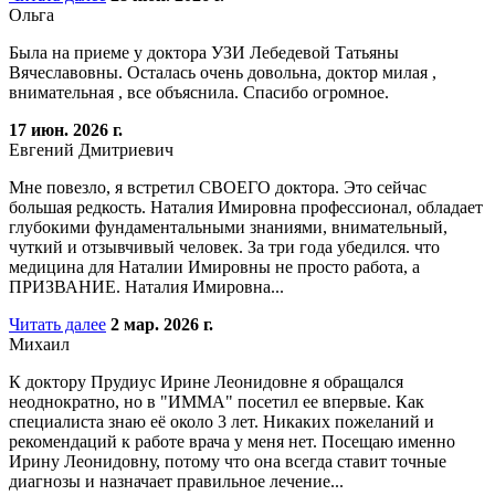
Ольга
Была на приеме у доктора УЗИ Лебедевой Татьяны
Вячеславовны. Осталась очень довольна, доктор милая ,
внимательная , все объяснила. Спасибо огромное.
17 июн. 2026 г.
Евгений Дмитриевич
Мне повезло, я встретил СВОЕГО доктора. Это сейчас
большая редкость. Наталия Имировна профессионал, обладает
глубокими фундаментальными знаниями, внимательный,
чуткий и отзывчивый человек. За три года убедился. что
медицина для Наталии Имировны не просто работа, а
ПРИЗВАНИЕ. Наталия Имировна...
Читать далее
2 мар. 2026 г.
Михаил
К доктору Прудиус Ирине Леонидовне я обращался
неоднократно, но в "ИММА" посетил ее впервые. Как
специалиста знаю её около 3 лет. Никаких пожеланий и
рекомендаций к работе врача у меня нет. Посещаю именно
Ирину Леонидовну, потому что она всегда ставит точные
диагнозы и назначает правильное лечение...