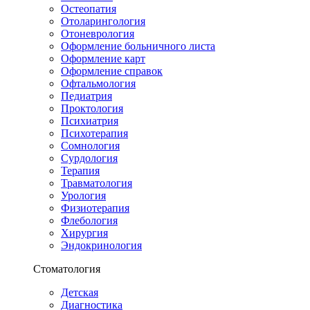
Остеопатия
Отоларингология
Отоневрология
Оформление больничного листа
Оформление карт
Оформление справок
Офтальмология
Педиатрия
Проктология
Психиатрия
Психотерапия
Сомнология
Сурдология
Терапия
Травматология
Урология
Физиотерапия
Флебология
Хирургия
Эндокринология
Стоматология
Детская
Диагностика