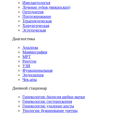
Имплантология
Лечение зубов (микроскоп)
Ортодонтия
Протезирование
Терапевтическая
Хирургическая
Эстетическая
Диагностика
Анализы
Маммография
МРТ
Рентген
УЗИ
Функциональная
Эндоскопия
Чек-апы
Дневной стационар
Гинекология: биопсия шейки матки
Гинекология: гистероскопия
Гинекология: удаление кисты
Урология: бужирование уретры