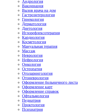
Андрология
Вакцинация
Вызов врача на дом
Гастроэнтерология
Гинекология
Дерматология
Диетология
Иглорефлексотерапия
Кардиология
Косметология
Мануальная терапия
Массаж
Неврология
Нефрология
Онкология
Остеопатия
Отоларингология
Отоневрология
Оформление больничного листа
Оформление карт
Оформление справок
Офтальмология
Педиатрия
Проктология
Психиатрия