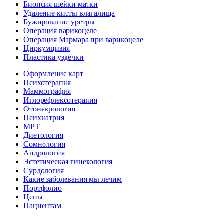
Биопсия шейки матки
Удаление кисты влагалища
Бужирование уретры
Операция варикоцеле
Операция Мармара при варикоцеле
Циркумцизия
Пластика уздечки
Оформление карт
Психотерапия
Маммография
Иглорефлексотерапия
Отоневрология
Психиатрия
МРТ
Диетология
Сомнология
Андрология
Эстетическая гинекология
Сурдология
Какие заболевания мы лечим
Портфолио
Цены
Пациентам