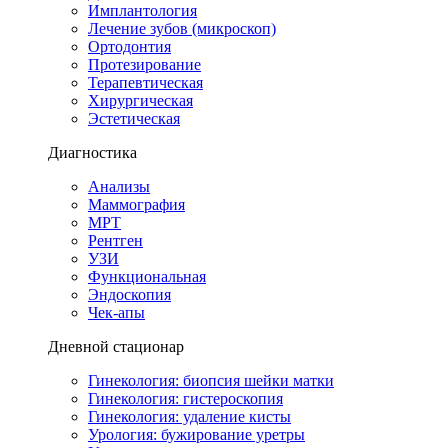
Имплантология
Лечение зубов (микроскоп)
Ортодонтия
Протезирование
Терапевтическая
Хирургическая
Эстетическая
Диагностика
Анализы
Маммография
МРТ
Рентген
УЗИ
Функциональная
Эндоскопия
Чек-апы
Дневной стационар
Гинекология: биопсия шейки матки
Гинекология: гистероскопия
Гинекология: удаление кисты
Урология: бужирование уретры