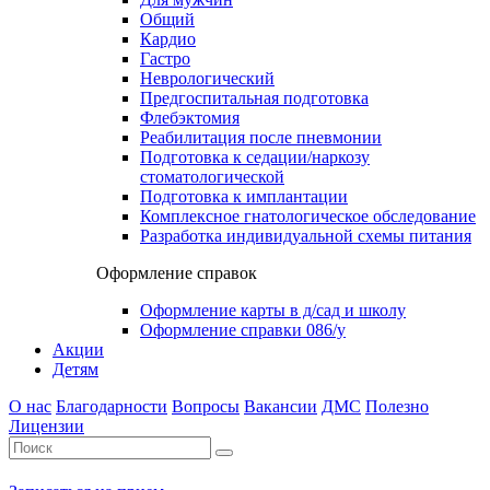
Общий
Кардио
Гастро
Неврологический
Предгоспитальная подготовка
Флебэктомия
Реабилитация после пневмонии
Подготовка к седации/наркозу
стоматологической
Подготовка к имплантации
Комплексное гнатологическое обследование
Разработка индивидуальной схемы питания
Оформление справок
Оформление карты в д/сад и школу
Оформление справки 086/у
Акции
Детям
О нас
Благодарности
Вопросы
Вакансии
ДМС
Полезно
Лицензии