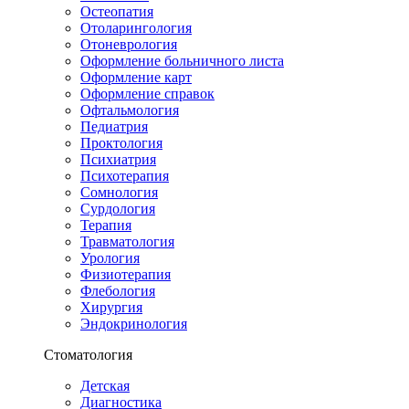
Остеопатия
Отоларингология
Отоневрология
Оформление больничного листа
Оформление карт
Оформление справок
Офтальмология
Педиатрия
Проктология
Психиатрия
Психотерапия
Сомнология
Сурдология
Терапия
Травматология
Урология
Физиотерапия
Флебология
Хирургия
Эндокринология
Стоматология
Детская
Диагностика