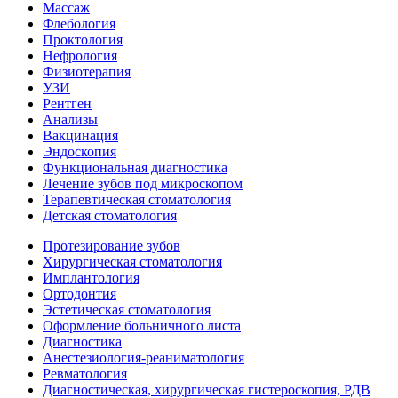
Массаж
Флебология
Проктология
Нефрология
Физиотерапия
УЗИ
Рентген
Анализы
Вакцинация
Эндоскопия
Функциональная диагностика
Лечение зубов под микроскопом
Терапевтическая стоматология
Детская стоматология
Протезирование зубов
Хирургическая стоматология
Имплантология
Ортодонтия
Эстетическая стоматология
Оформление больничного листа
Диагностика
Анестезиология-реаниматология
Ревматология
Диагностическая, хирургическая гистероскопия, РДВ