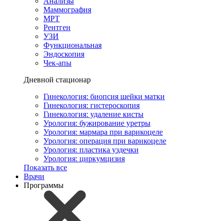
Анализы
Маммография
МРТ
Рентген
УЗИ
Функциональная
Эндоскопия
Чек-апы
Дневной стационар
Гинекология: биопсия шейки матки
Гинекология: гистероскопия
Гинекология: удаление кисты
Урология: бужирование уретры
Урология: мармара при варикоцеле
Урология: операция при варикоцеле
Урология: пластика уздечки
Урология: циркумцизия
Показать все
Врачи
Программы