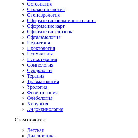
Остеопатия
Отоларингология
Отоневрология
Оформление больничного листа
Оформление карт
Оформление справок
Офтальмология
Педиатрия
Проктология
Психиатрия
Психотерапия
Сомнология
Сурдология
Терапия
Травматология
Урология
Физиотерапия
Флебология
Хирургия
Эндокринология
Стоматология
Детская
Диагностика