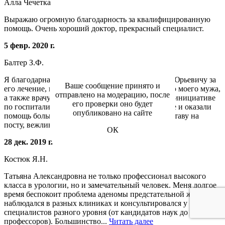
Алла Чечетка
Выражаю огромную благодарность за квалифицированную
помощь. Очень хороший доктор, прекрасный специалист.
5 февр. 2020 г.
Балтер З.Ф.
Я благодарна доктору урологу Шмелькову Илье Юрьевичу за
Ваше сообщение принято и
его лечение, внимание, отзывчивость по лечению моего мужа,
отправлено на модерацию, после
а также врачу Сысоевой Чачак Харисовне. По ее инициативе
его проверки оно будет
по госпитализации в больницу своевременно, где и оказали
опубликовано на сайте
помощь больному. Благодарна медицинскому составу на
посту, вежливые...
Читать далее
ОК
28 дек. 2019 г.
Костюк Я.Н.
Татьяна Александровна не только профессионал высокого
класса в урологии, но и замечательный человек. Меня долгое
время беспокоит проблема аденомы предстательной железы. Я
наблюдался в разных клиниках и консультировался у
специалистов разного уровня (от кандидатов наук до
профессоров). Большинство...
Читать далее