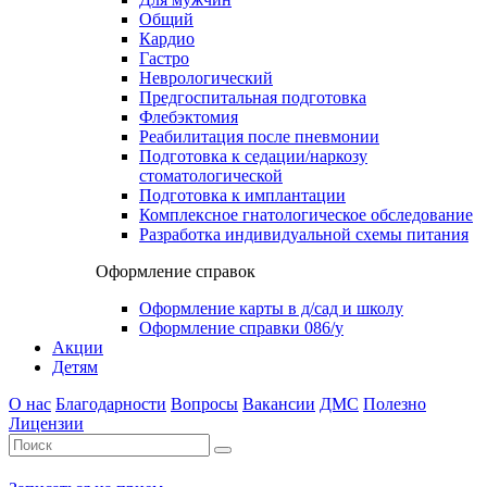
Общий
Кардио
Гастро
Неврологический
Предгоспитальная подготовка
Флебэктомия
Реабилитация после пневмонии
Подготовка к седации/наркозу
стоматологической
Подготовка к имплантации
Комплексное гнатологическое обследование
Разработка индивидуальной схемы питания
Оформление справок
Оформление карты в д/сад и школу
Оформление справки 086/у
Акции
Детям
О нас
Благодарности
Вопросы
Вакансии
ДМС
Полезно
Лицензии