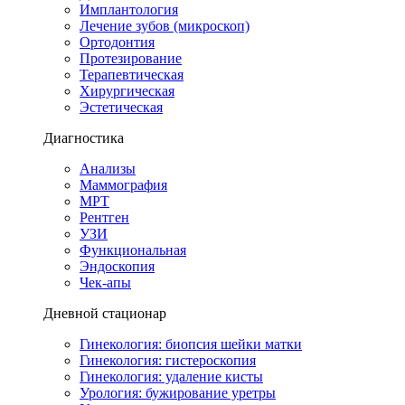
Имплантология
Лечение зубов (микроскоп)
Ортодонтия
Протезирование
Терапевтическая
Хирургическая
Эстетическая
Диагностика
Анализы
Маммография
МРТ
Рентген
УЗИ
Функциональная
Эндоскопия
Чек-апы
Дневной стационар
Гинекология: биопсия шейки матки
Гинекология: гистероскопия
Гинекология: удаление кисты
Урология: бужирование уретры