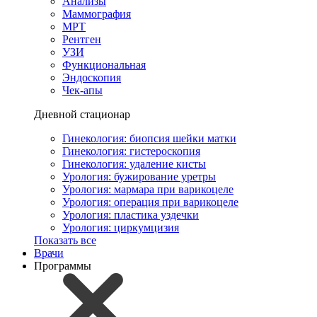
Анализы
Маммография
МРТ
Рентген
УЗИ
Функциональная
Эндоскопия
Чек-апы
Дневной стационар
Гинекология: биопсия шейки матки
Гинекология: гистероскопия
Гинекология: удаление кисты
Урология: бужирование уретры
Урология: мармара при варикоцеле
Урология: операция при варикоцеле
Урология: пластика уздечки
Урология: циркумцизия
Показать все
Врачи
Программы