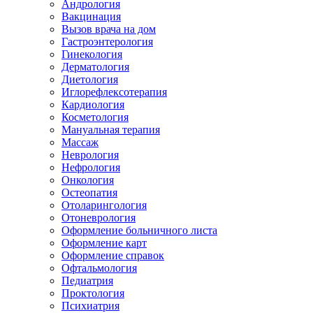
Андрология
Вакцинация
Вызов врача на дом
Гастроэнтерология
Гинекология
Дерматология
Диетология
Иглорефлексотерапия
Кардиология
Косметология
Мануальная терапия
Массаж
Неврология
Нефрология
Онкология
Остеопатия
Отоларингология
Отоневрология
Оформление больничного листа
Оформление карт
Оформление справок
Офтальмология
Педиатрия
Проктология
Психиатрия