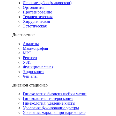
Лечение зубов (микроскоп)
Ортодонтия
Протезирование
Терапевтическая
Хирургическая
Эстетическая
Диагностика
Анализы
Маммография
МРТ
Рентген
УЗИ
Функциональная
Эндоскопия
Чек-апы
Дневной стационар
Гинекология: биопсия шейки матки
Гинекология: гистероскопия
Гинекология: удаление кисты
Урология: бужирование уретры
Урология: мармара при варикоцеле