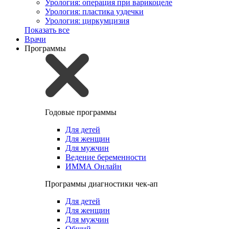
Урология: операция при варикоцеле
Урология: пластика уздечки
Урология: циркумцизия
Показать все
Врачи
Программы
Годовые программы
Для детей
Для женщин
Для мужчин
Ведение беременности
ИММА Онлайн
Программы диагностики чек-ап
Для детей
Для женщин
Для мужчин
Общий