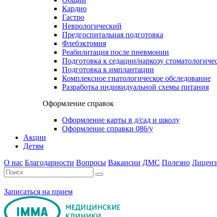
Кардио
Гастро
Неврологический
Предгоспитальная подготовка
Флебэктомия
Реабилитация после пневмонии
Подготовка к седации/наркозу стоматологиче
Подготовка к имплантации
Комплексное гнатологическое обследование
Разработка индивидуальной схемы питания
Оформление справок
Оформление карты в д/сад и школу
Оформление справки 086/у
Акции
Детям
О нас
Благодарности
Вопросы
Вакансии
ДМС
Полезно
Лиценз
Записаться на прием