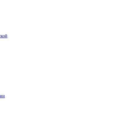
ской
ии