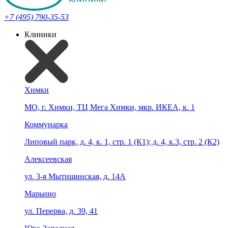
+7 (495) 790-35-53
Клиники
Химки
МО, г. Химки, ТЦ Мега Химки, мкр. ИКЕА, к. 1
Коммунарка
Липовый парк, д. 4, к. 1, стр. 1 (К1); д. 4, к.3, стр. 2 (К2)
Алексеевская
ул. 3-я Мытищинская, д. 14А
Марьино
ул. Перерва, д. 39, 41