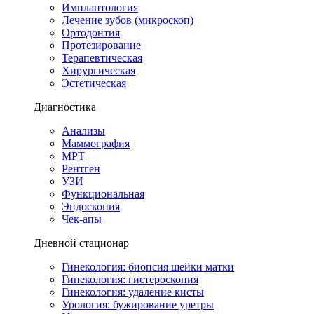
Имплантология
Лечение зубов (микроскоп)
Ортодонтия
Протезирование
Терапевтическая
Хирургическая
Эстетическая
Диагностика
Анализы
Маммография
МРТ
Рентген
УЗИ
Функциональная
Эндоскопия
Чек-апы
Дневной стационар
Гинекология: биопсия шейки матки
Гинекология: гистероскопия
Гинекология: удаление кисты
Урология: бужирование уретры