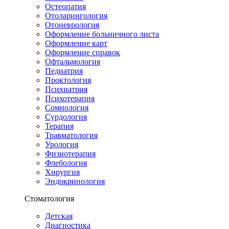
Остеопатия
Отоларингология
Отоневрология
Оформление больничного листа
Оформление карт
Оформление справок
Офтальмология
Педиатрия
Проктология
Психиатрия
Психотерапия
Сомнология
Сурдология
Терапия
Травматология
Урология
Физиотерапия
Флебология
Хирургия
Эндокринология
Стоматология
Детская
Диагностика