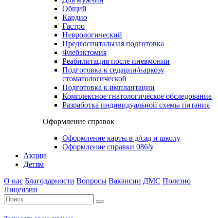
Общий
Кардио
Гастро
Неврологический
Предгоспитальная подготовка
Флебэктомия
Реабилитация после пневмонии
Подготовка к седации/наркозу
стоматологической
Подготовка к имплантации
Комплексное гнатологическое обследование
Разработка индивидуальной схемы питания
Оформление справок
Оформление карты в д/сад и школу
Оформление справки 086/у
Акции
Детям
О нас
Благодарности
Вопросы
Вакансии
ДМС
Полезно
Лицензии