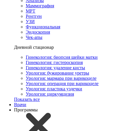
Анализы
Маммография
МРТ
Рентген
УЗИ
Функциональная
Эндоскопия
Чек-апы
Дневной стационар
Гинекология: биопсия шейки матки
Гинекология: гистероскопия
Гинекология: удаление кисты
Урология: бужирование уретры
Урология: мармара при варикоцеле
Урология: операция при варикоцеле
Урология: пластика уздечки
Урология: циркумцизия
Показать все
Врачи
Программы