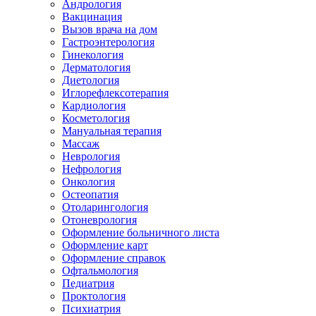
Андрология
Вакцинация
Вызов врача на дом
Гастроэнтерология
Гинекология
Дерматология
Диетология
Иглорефлексотерапия
Кардиология
Косметология
Мануальная терапия
Массаж
Неврология
Нефрология
Онкология
Остеопатия
Отоларингология
Отоневрология
Оформление больничного листа
Оформление карт
Оформление справок
Офтальмология
Педиатрия
Проктология
Психиатрия