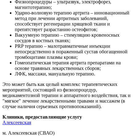
Физиопроцедуры – ультразвук, электрофорез,
магнитотерапию;
Ударно-волновую терапию артрита – инновационный
метод при лечении артритных заболеваний,
способствует регенерации хрящевой ткани и
препятствует разрастанию остеофитов;
Вакуумную терапию – стимуляцию кровеносных
сосудов в костных тканях;
PRP терапию – малотравматичные инъекции
непосредственно в пораженный сустав обогащенной
тромбоцитами плазмы крови;
Гомеопатическая терапия артрита препаратами на
основе травяных лекарственных сборов;
ЛФК, массажи, мануальную терапию.
Это может быть как целый комплекс терапевтических
мероприятий, состоящий из физиопроцедур,
медикаментозной терапии и аппаратного воздействия, так и
"мягкое" лечение лекарственными травами и массажем (в
случае наличия серьезных противопоказаний).
Клиники, предоставляющие услугу
Алексеевская
м. Алексеевская (СВАО)