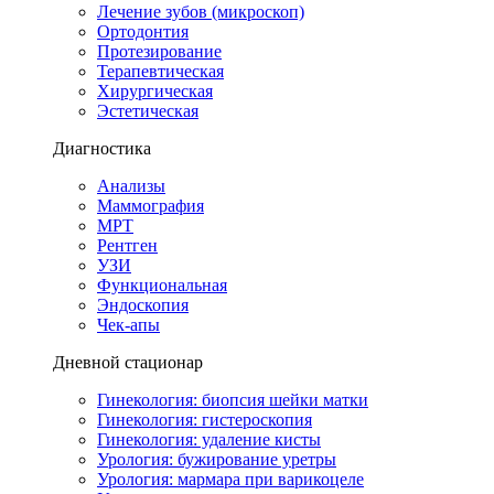
Лечение зубов (микроскоп)
Ортодонтия
Протезирование
Терапевтическая
Хирургическая
Эстетическая
Диагностика
Анализы
Маммография
МРТ
Рентген
УЗИ
Функциональная
Эндоскопия
Чек-апы
Дневной стационар
Гинекология: биопсия шейки матки
Гинекология: гистероскопия
Гинекология: удаление кисты
Урология: бужирование уретры
Урология: мармара при варикоцеле