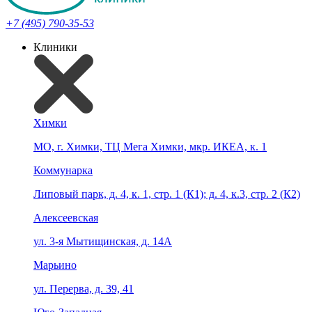
+7 (495) 790-35-53
Клиники
Химки
МО, г. Химки, ТЦ Мега Химки, мкр. ИКЕА, к. 1
Коммунарка
Липовый парк, д. 4, к. 1, стр. 1 (К1); д. 4, к.3, стр. 2 (К2)
Алексеевская
ул. 3-я Мытищинская, д. 14А
Марьино
ул. Перерва, д. 39, 41