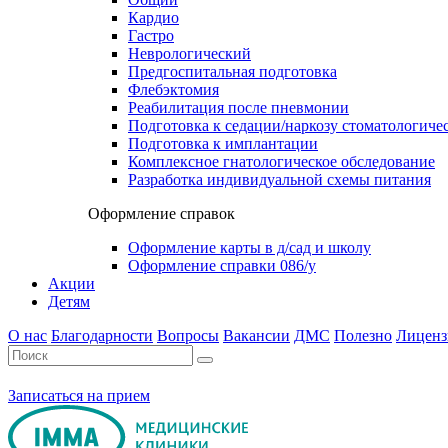
Кардио
Гастро
Неврологический
Предгоспитальная подготовка
Флебэктомия
Реабилитация после пневмонии
Подготовка к седации/наркозу стоматологиче
Подготовка к имплантации
Комплексное гнатологическое обследование
Разработка индивидуальной схемы питания
Оформление справок
Оформление карты в д/сад и школу
Оформление справки 086/у
Акции
Детям
О нас
Благодарности
Вопросы
Вакансии
ДМС
Полезно
Лиценз
Записаться на прием