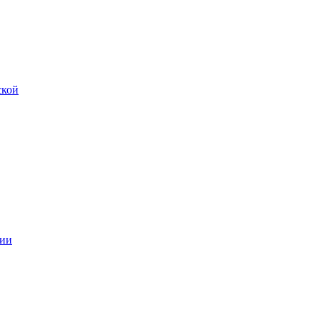
ской
ии