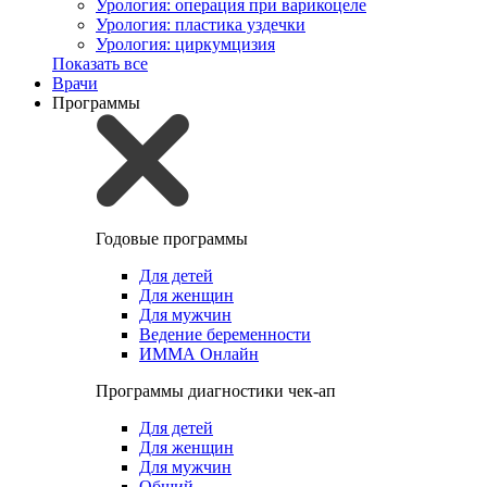
Урология: операция при варикоцеле
Урология: пластика уздечки
Урология: циркумцизия
Показать все
Врачи
Программы
Годовые программы
Для детей
Для женщин
Для мужчин
Ведение беременности
ИММА Онлайн
Программы диагностики чек-ап
Для детей
Для женщин
Для мужчин
Общий