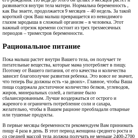
развивается внутри тела матери. Нормальна беременность ,
как Вы знаете, продолжается 9 месяцев – 40 недель. За такой
короткий срок Ваш малыш превращается из невидимого
глазом зародыша в сложный организм – в человека. Этот
важный отрезок времени состоит из трех трехмесячных
периодов – триместров беременности.
Рациональное питание
Пока малыш растет внутри Вашего тела, он получает те
питательные вещества, которые мама употребляет в пищу.
Поэтому от Вашего питания, от его качества и количества
зависит благополучие развития ребенка. Это вовсе не значит,
что теперь Вы должны есть «за двоих». Главное, чтобы Ваша
пища содержала достаточное количество белков, углеводов,
жиров, минеральных солей, а питание было
сбалансированным. Лучше воздержаться от острого и
жареного и ограничить потребление соли и сахара,
желательно, чтобы в Вашем рационе преобладали отварные
или тушеные продукты.
В первые месяцы беременности рекомендуем Вам принимать
пищу 4 раза в день. В этот период женщина среднего роста и
со средней массой тела должна получать не меньше 2400-2700