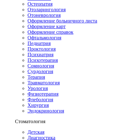
Остеопатия
Отоларингология
Отоневрология
Оформление больничного листа
Оформление карт
Оформление справок
Офтальмология
Педиатрия
Проктология
Психиатрия
Психотерапия
Сомнология
Сурдология
Терапия
Травматология
Урология
Физиотерапия
Флебология
Хирургия
Эндокринология
Стоматология
Детская
Диагностика