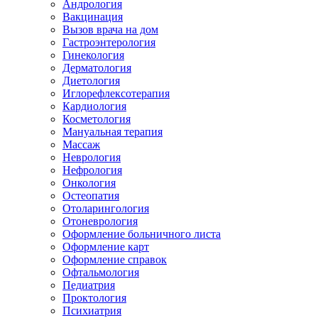
Андрология
Вакцинация
Вызов врача на дом
Гастроэнтерология
Гинекология
Дерматология
Диетология
Иглорефлексотерапия
Кардиология
Косметология
Мануальная терапия
Массаж
Неврология
Нефрология
Онкология
Остеопатия
Отоларингология
Отоневрология
Оформление больничного листа
Оформление карт
Оформление справок
Офтальмология
Педиатрия
Проктология
Психиатрия