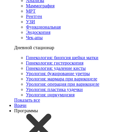
Анализы
Маммография
МРТ
Рентген
УЗИ
Функциональная
Эндоскопия
Чек-апы
Дневной стационар
Гинекология: биопсия шейки матки
Гинекология: гистероскопия
Гинекология: удаление кисты
Урология: бужирование уретры
Урология: мармара при варикоцеле
Урология: операция при варикоцеле
Урология: пластика уздечки
Урология: циркумцизия
Показать все
Врачи
Программы