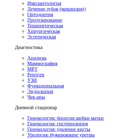
Имплантология
Лечение зубов (микроскоп)
Ортодонтия
Протезирование
Терапевтическая
Хирургическая
Эстетическая
Диагностика
Анализы
Маммография
МРТ
Рентген
УЗИ
Функциональная
Эндоскопия
Чек-апы
Дневной стационар
Гинекология: биопсия шейки матки
Гинекология: гистероскопия
Гинекология: удаление кисты
Урология: бужирование уретры