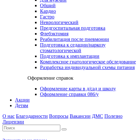
Общий
Кардио
Гастро
Неврологический
Предгоспитальная подготовка
Флебэктомия
Реабилитация после пневмонии
Подготовка к седации/наркозу
стоматологической
Подготовка к имплантации
Комплексное гнатологическое обследование
Разработка индивидуальной схемы питания
Оформление справок
Оформление карты в д/сад и школу
Оформление справки 086/у
Акции
Детям
О нас
Благодарности
Вопросы
Вакансии
ДМС
Полезно
Лицензии