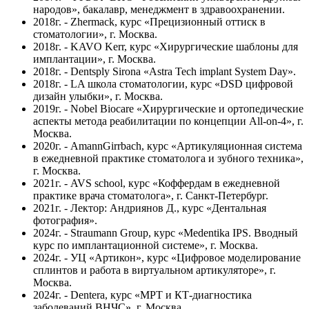
народов», бакалавр, менеджмент в здравоохранении.
2018г. - Zhermack, курс «Прецизионный оттиск в
стоматологии», г. Москва.
2018г. - KAVO Kerr, курс «Хирургические шаблоны для
имплантации», г. Москва.
2018г. - Dentsply Sirona «Astra Tech implant System Day».
2018г. - LA школа стоматологии, курс «DSD цифровой
дизайн улыбки», г. Москва.
2019г. - Nobel Biocare «Хирургические и ортопедические
аспекты метода реабилитации по концепции All-on-4», г.
Москва.
2020г. - AmannGirrbach, курс «Артикуляционная система
в ежедневной практике стоматолога и зубного техника»,
г. Москва.
2021г. - AVS school, курс «Коффердам в ежедневной
практике врача стоматолога», г. Санкт-Петербург.
2021г. - Лектор: Андриянов Д., курс «Дентальная
фотография».
2024г. - Straumann Group, курс «Medentika IPS. Вводный
курс по имплантационной системе», г. Москва.
2024г. - УЦ «Артикон», курс «Цифровое моделирование
сплинтов и работа в виртуальном артикуляторе», г.
Москва.
2024г. - Dentera, курс «МРТ и КТ-диагностика
заболеваний ВНЧС», г. Москва.