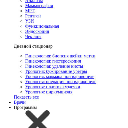
Анализы
Маммография
МРТ
Рентген
УЗИ
Функциональная
Эндоскопия
Чек-апы
Дневной стационар
Гинекология: биопсия шейки матки
Гинекология: гистероскопия
Гинекология: удаление кисты
Урология: бужирование уретры
Урология: мармара при варикоцеле
Урология: операция при варикоцеле
Урология: пластика уздечки
Урология: циркумцизия
Показать все
Врачи
Программы