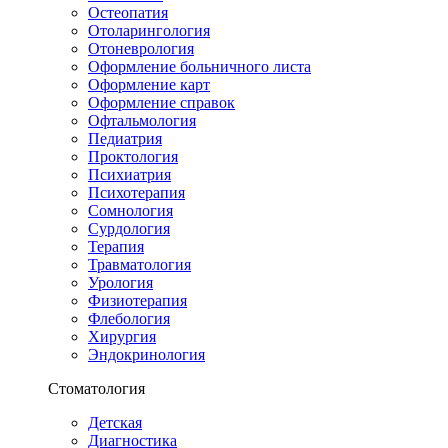
Остеопатия
Отоларингология
Отоневрология
Оформление больничного листа
Оформление карт
Оформление справок
Офтальмология
Педиатрия
Проктология
Психиатрия
Психотерапия
Сомнология
Сурдология
Терапия
Травматология
Урология
Физиотерапия
Флебология
Хирургия
Эндокринология
Стоматология
Детская
Диагностика