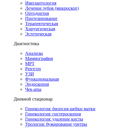
Имплантология
Лечение зубов (микроскоп)
Ортодонтия
Протезирование
Терапевтическая
Хирургическая
Эстетическая
Диагностика
Анализы
Маммография
МРТ
Рентген
УЗИ
Функциональная
Эндоскопия
Чек-апы
Дневной стационар
Гинекология: биопсия шейки матки
Гинекология: гистероскопия
Гинекология: удаление кисты
Урология: бужирование уретры