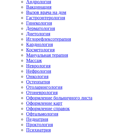
Андрология
Вакцинация
Вызов врача на дом
Гастроэнтерология
Гинекология
Дерматология
Диетология
Иглорефлексотерапия
Кардиология
Косметология
Мануальная терапия
Массаж
Неврология
Нефрология
Онкология
Остеопатия
Отоларингология
Отоневрология
Оформление больничного листа
Оформление карт
Оформление справок
Офтальмология
Педиатрия
Проктология
Психиатрия