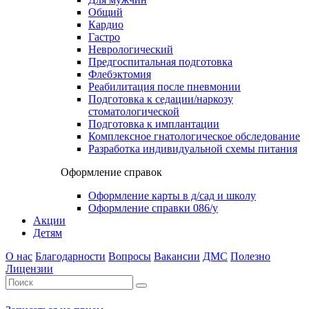
Общий
Кардио
Гастро
Неврологический
Предгоспитальная подготовка
Флебэктомия
Реабилитация после пневмонии
Подготовка к седации/наркозу
стоматологической
Подготовка к имплантации
Комплексное гнатологическое обследование
Разработка индивидуальной схемы питания
Оформление справок
Оформление карты в д/сад и школу
Оформление справки 086/у
Акции
Детям
О нас
Благодарности
Вопросы
Вакансии
ДМС
Полезно
Лицензии