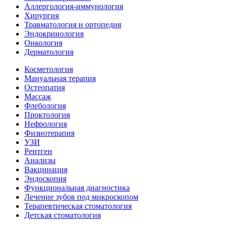
Аллергология-иммунология
Хирургия
Травматология и ортопедия
Эндокринология
Онкология
Дерматология
Косметология
Мануальная терапия
Остеопатия
Массаж
Флебология
Проктология
Нефрология
Физиотерапия
УЗИ
Рентген
Анализы
Вакцинация
Эндоскопия
Функциональная диагностика
Лечение зубов под микроскопом
Терапевтическая стоматология
Детская стоматология