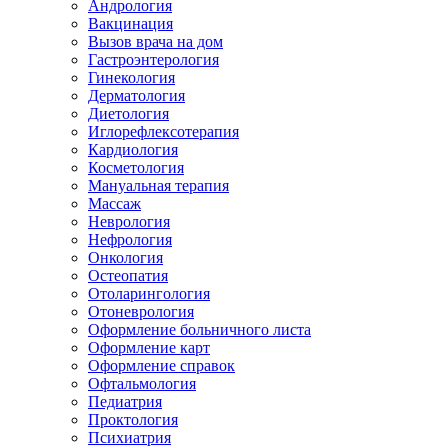
Андрология
Вакцинация
Вызов врача на дом
Гастроэнтерология
Гинекология
Дерматология
Диетология
Иглорефлексотерапия
Кардиология
Косметология
Мануальная терапия
Массаж
Неврология
Нефрология
Онкология
Остеопатия
Отоларингология
Отоневрология
Оформление больничного листа
Оформление карт
Оформление справок
Офтальмология
Педиатрия
Проктология
Психиатрия