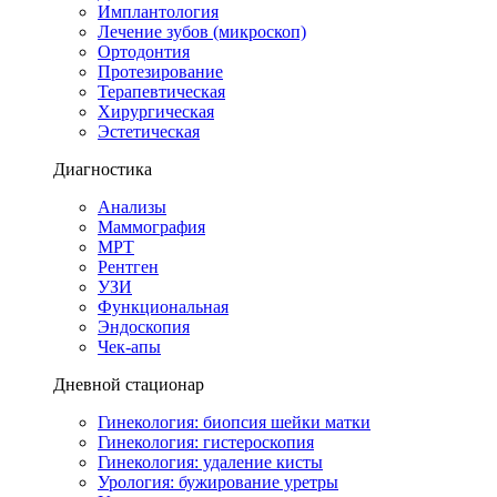
Имплантология
Лечение зубов (микроскоп)
Ортодонтия
Протезирование
Терапевтическая
Хирургическая
Эстетическая
Диагностика
Анализы
Маммография
МРТ
Рентген
УЗИ
Функциональная
Эндоскопия
Чек-апы
Дневной стационар
Гинекология: биопсия шейки матки
Гинекология: гистероскопия
Гинекология: удаление кисты
Урология: бужирование уретры