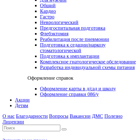
Общий
Кардио
Гастро
Неврологический
Предгоспитальная подготовка
Флебэктомия
Реабилитация после пневмонии
Подготовка к седации/наркозу
стоматологической
Подготовка к имплантации
Комплексное гнатологическое обследование
Разработка индивидуальной схемы питания
Оформление справок
Оформление карты в д/сад и школу
Оформление справки 086/у
Акции
Детям
О нас
Благодарности
Вопросы
Вакансии
ДМС
Полезно
Лицензии