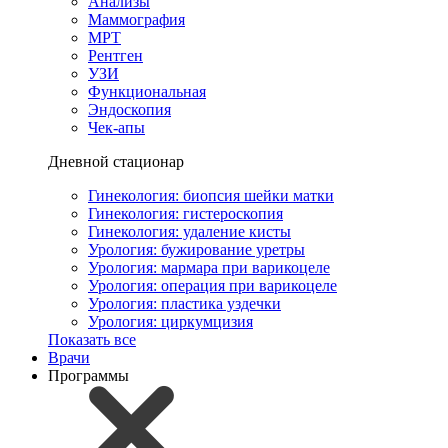
Анализы
Маммография
МРТ
Рентген
УЗИ
Функциональная
Эндоскопия
Чек-апы
Дневной стационар
Гинекология: биопсия шейки матки
Гинекология: гистероскопия
Гинекология: удаление кисты
Урология: бужирование уретры
Урология: мармара при варикоцеле
Урология: операция при варикоцеле
Урология: пластика уздечки
Урология: циркумцизия
Показать все
Врачи
Программы