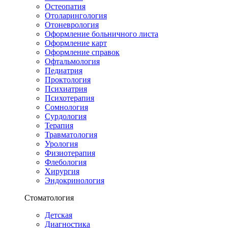
Остеопатия
Отоларингология
Отоневрология
Оформление больничного листа
Оформление карт
Оформление справок
Офтальмология
Педиатрия
Проктология
Психиатрия
Психотерапия
Сомнология
Сурдология
Терапия
Травматология
Урология
Физиотерапия
Флебология
Хирургия
Эндокринология
Стоматология
Детская
Диагностика