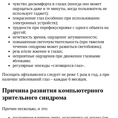
чувство дискомфорта в глазах (иногда оно может
ощущаться даже в те минуты, когда пользователь не
использует гаджет);
покраснение глаз (особенно при использовании
электронных устройств);
трудности при перефокусировке с одного объекта на
другой;
нечеткость зрения, ощущение затуманенности;
повышенная светочувствительность (при тяжелом
течении синдрома может развиться светобоязнь);
резь и/или жжение в глазах;
неприятные ощущения при движении глазными
яблоками;
регулярные эпизоды «слезящихся глаз».
Посещать офтальмолога следует не реже 1 раза в год, а при
наличии заболеваний глаз – каждые 6 месяцев.
Причина развития компьютерного
зрительного синдрома
Причин несколько, и это:
постоянное влияние света, исходящего от экрана (он