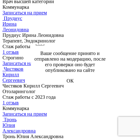
Врач высшей категории
Коммунарка
Записаться на прием
Прудиус
Ирина
Леонидовна
Прудиус Ирина Леонидовна
Терапевт, Эндокринолог
Стаж работы с 2006 года
1 отзыв
Ваше сообщение принято и
Строгино
отправлено на модерацию, после
Записаться на прием
его проверки оно будет
Чистяков
опубликовано на сайте
Кирилл
Сергеевич
ОК
Чистяков Кирилл Сергеевич
Отоларинголог
Стаж работы с 2023 года
1 отзыв
Коммунарка
Записаться на прием
Тронь
Юлия
Александровна
Тронь Юлия Александровна