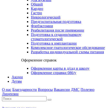
Общий
Кардио
Гастро
Неврологический
Предгоспитальная подготовка
Флебэктомия
Реабилитация после пневмонии
Подготовка к седации/наркозу
стоматологической
Подготовка к имплантации
Комплексное гнатологическое обследование
Разработка индивидуальной схемы питания
Оформление справок
Оформление карты в д/сад и школу
Оформление справки 086/у
Акции
Детям
О нас
Благодарности
Вопросы
Вакансии
ДМС
Полезно
Лицензии