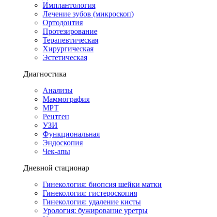
Имплантология
Лечение зубов (микроскоп)
Ортодонтия
Протезирование
Терапевтическая
Хирургическая
Эстетическая
Диагностика
Анализы
Маммография
МРТ
Рентген
УЗИ
Функциональная
Эндоскопия
Чек-апы
Дневной стационар
Гинекология: биопсия шейки матки
Гинекология: гистероскопия
Гинекология: удаление кисты
Урология: бужирование уретры