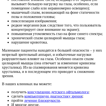
вызывает большую нагрузку на глаза, особенно, если
помещение слабо или неравномерно освещено);
мышечный спазм, возникающий на фоне статичности
позы и положения головы;
пикселизация изображения;
редкие моргания (как следствие того, что пользователь
концентрирует свое внимание на экране);
повышенная утомляемость глаз на фоне синего спектра;
хронический спазм цилиарной мышцы глаза;
нарушение кровотока.
Маленькие пациенты находятся в большей опасности – у них
незрелый зрительный аппарат, и избыточные нагрузки
разрушительно влияют на глаза. Особенно опасен спазм
цилиарной мышцы (она отвечает за изменение кривизны
хрусталика). Из-за спазмирования меняется кривизна
хрусталика, и в последующем это приводит к снижению
зрения.
В наших клиниках вы можете:
получить
консультацию детского офтальмолога
;
сделать
компьютерную диагностику зрения
;
пройти
лечение близорукости
.
И многое другое.