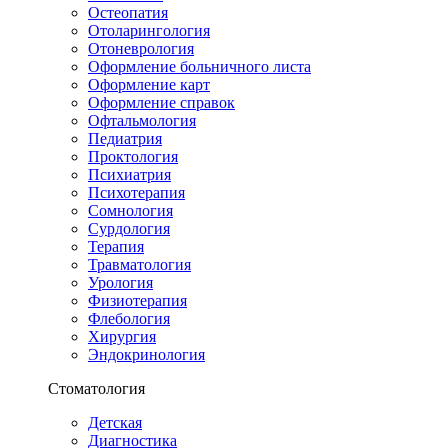
Остеопатия
Отоларингология
Отоневрология
Оформление больничного листа
Оформление карт
Оформление справок
Офтальмология
Педиатрия
Проктология
Психиатрия
Психотерапия
Сомнология
Сурдология
Терапия
Травматология
Урология
Физиотерапия
Флебология
Хирургия
Эндокринология
Стоматология
Детская
Диагностика