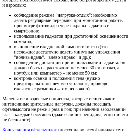
и взрослых:
соблюдение режима "нагрузка-отдых": необходимо
делать регулярные перерывы при монотонной работе,
просмотре фото/видео через экраны гаджетов и
смартфонов;
использование гаджетов при достаточной освещенности
комнаты;
выполнение ежедневной гимнастики глаз (это
несложно: достаточно делать минутные упражнения
"вблизь-вдаль", "влево-вправо" и др.);
соблюдение дистанции при использовании гаджета: он
должен быть на расстоянии не менее 30 см от глаз, а
ноутбук или компьютер – не менее 50 см;
контроль осанки и положения тела (нужно
предотвращать мышечную усталость, проводя
ежечасные разминки – это несложно).
Маленькие и взрослые пациенты, которые испытывают
интенсивные зрительные нагрузки, должны посещать
офтальмолога не реже 1 раза в год; при наличии заболеваний
глаз – каждые 6 месяцев (даже если нет рецидива, если ничего
не беспокоит).
Консультация офтальмолога
доступна во всех филиалах сети