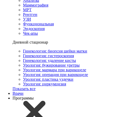
Анализы
Маммография
МРТ
Рентген
УЗИ
Функциональная
Эндоскопия
Чек-апы
Дневной стационар
Гинекология: биопсия шейки матки
Гинекология: гистероскопия
Гинекология: удаление кисты
Урология: бужирование уретры
Урология: мармара при варикоцеле
Урология: операция при варикоцеле
Урология: пластика уздечки
Урология: циркумцизия
Показать все
Врачи
Программы