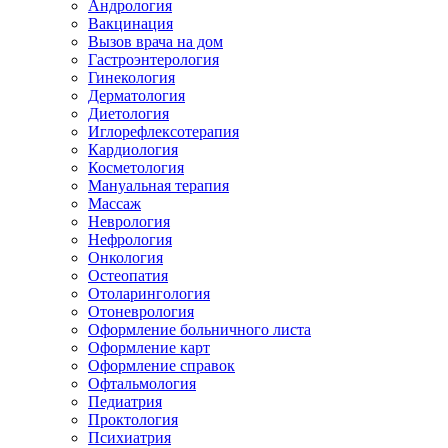
Андрология
Вакцинация
Вызов врача на дом
Гастроэнтерология
Гинекология
Дерматология
Диетология
Иглорефлексотерапия
Кардиология
Косметология
Мануальная терапия
Массаж
Неврология
Нефрология
Онкология
Остеопатия
Отоларингология
Отоневрология
Оформление больничного листа
Оформление карт
Оформление справок
Офтальмология
Педиатрия
Проктология
Психиатрия