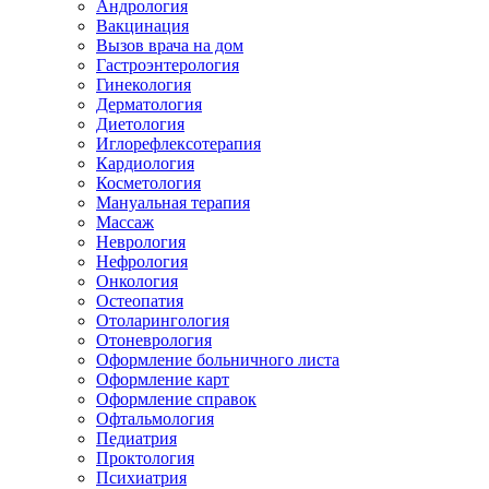
Андрология
Вакцинация
Вызов врача на дом
Гастроэнтерология
Гинекология
Дерматология
Диетология
Иглорефлексотерапия
Кардиология
Косметология
Мануальная терапия
Массаж
Неврология
Нефрология
Онкология
Остеопатия
Отоларингология
Отоневрология
Оформление больничного листа
Оформление карт
Оформление справок
Офтальмология
Педиатрия
Проктология
Психиатрия