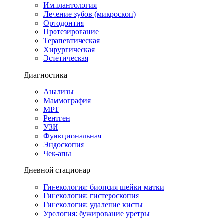
Имплантология
Лечение зубов (микроскоп)
Ортодонтия
Протезирование
Терапевтическая
Хирургическая
Эстетическая
Диагностика
Анализы
Маммография
МРТ
Рентген
УЗИ
Функциональная
Эндоскопия
Чек-апы
Дневной стационар
Гинекология: биопсия шейки матки
Гинекология: гистероскопия
Гинекология: удаление кисты
Урология: бужирование уретры