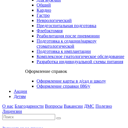
Общий
Кардио
Гастро
Неврологический
Предгоспитальная подготовка
Флебэктомия
Реабилитация после пневмонии
Подготовка к седации/наркозу
стоматологической
Подготовка к имплантации
Комплексное гнатологическое обследование
Разработка индивидуальной схемы питания
Оформление справок
Оформление карты в д/сад и школу
Оформление справки 086/у
Акции
Детям
О нас
Благодарности
Вопросы
Вакансии
ДМС
Полезно
Лицензии