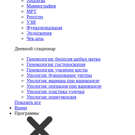
Анализы
Маммография
МРТ
Рентген
УЗИ
Функциональная
Эндоскопия
Чек-апы
Дневной стационар
Гинекология: биопсия шейки матки
Гинекология: гистероскопия
Гинекология: удаление кисты
Урология: бужирование уретры
Урология: мармара при варикоцеле
Урология: операция при варикоцеле
Урология: пластика уздечки
Урология: циркумцизия
Показать все
Врачи
Программы