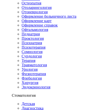
Остеопатия
Отоларингология
Отоневрология
Оформление больничного листа
Оформление карт
Оформление справок
Офтальмология
Педиатрия
Проктология
Психиатрия
Психотерапия
Сомнология
Сурдология
Терапия
Травматология
Урология
Физиотерапия
Флебология
Хирургия
Эндокринология
Стоматология
Детская
Диагностика