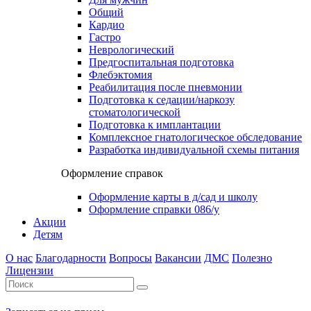
Общий
Кардио
Гастро
Неврологический
Предгоспитальная подготовка
Флебэктомия
Реабилитация после пневмонии
Подготовка к седации/наркозу
стоматологической
Подготовка к имплантации
Комплексное гнатологическое обследование
Разработка индивидуальной схемы питания
Оформление справок
Оформление карты в д/сад и школу
Оформление справки 086/у
Акции
Детям
О нас
Благодарности
Вопросы
Вакансии
ДМС
Полезно
Лицензии