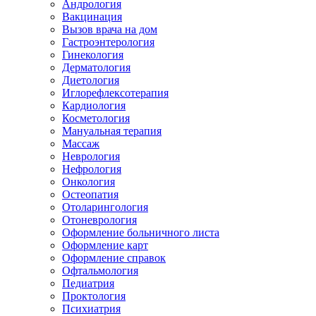
Андрология
Вакцинация
Вызов врача на дом
Гастроэнтерология
Гинекология
Дерматология
Диетология
Иглорефлексотерапия
Кардиология
Косметология
Мануальная терапия
Массаж
Неврология
Нефрология
Онкология
Остеопатия
Отоларингология
Отоневрология
Оформление больничного листа
Оформление карт
Оформление справок
Офтальмология
Педиатрия
Проктология
Психиатрия