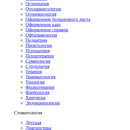
Остеопатия
Отоларингология
Отоневрология
Оформление больничного листа
Оформление карт
Оформление справок
Офтальмология
Педиатрия
Проктология
Психиатрия
Психотерапия
Сомнология
Сурдология
Терапия
Травматология
Урология
Физиотерапия
Флебология
Хирургия
Эндокринология
Стоматология
Детская
Диагностика