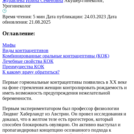
Журавлева Ирина Семеновна
Акушер-гинеколог,
Урогинеколог
Время чтения: 5 мин
Дата публикации: 24.03.2023
Дата
обновления: 21.08.2025
Оглавление:
Мифы
Виды контрацептивов
Комбинированные оральные контрацептивы (КОК)
Лечебные свойства КОК
Преимущества КОК
К какому врачу обратиться?
Первые гормональные контрацептивы появились в XX веке
на фоне стремления женщин контролировать рождаемость и
иметь возможность предупреждения нежелательной
беременности.
Первым экспериментатором был профессор физиологии
Людвиг Хаберландт из Австрии. Он провел исследования и
доказал, что в желтом теле есть прогестерон, который
способен блокировать овуляцию. Он активно выступал и
пропагандировал концепцию осознанного подхода к