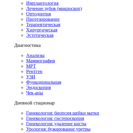
Имплантология
Лечение зубов (микроскоп)
Ортодонтия
Протезирование
Терапевтическая
Хирургическая
Эстетическая
Диагностика
Анализы
Маммография
МРТ
Рентген
УЗИ
Функциональная
Эндоскопия
Чек-апы
Дневной стационар
Гинекология: биопсия шейки матки
Гинекология: гистероскопия
Гинекология: удаление кисты
Урология: бужирование уретры