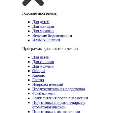
Годовые программы
Для детей
Для женщин
Для мужчин
Ведение беременности
ИММА Онлайн
Программы диагностики чек-ап
Для детей
Для женщин
Для мужчин
Общий
Кардио
Гастро
Неврологический
Предгоспитальная подготовка
Флебэктомия
Реабилитация после пневмонии
Подготовка к седации/наркозу
стоматологической
Подготовка к имплантации