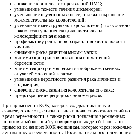
снижение клинических проявлений ПМС;
уменьшение тяжести течения дисменореи;
уменьшение овуляторных болей, а также сокращение
межменструальных кровотечений;
уменьшение менструальной кровопотери (что особенно
важно, если у пациентки диагностирована
железодефицитная анемия);
профилактику рецидивов разрастания кист в полости
яичника;
снижение риска развития миомы матки;
минимизацию рисков появления внематочной
беременности;
минимизацию рисков развития доброкачественных
опухолей молочной железы;
уменьшение вероятности развития рака яичников и
эндометрия;
снижение риска развития колоректального рака;
предотвращение рецидивов эндометриоза.
При применении КОК, которые содержат активную
фолиевую кислоту, снижают риски появления осложнений во
время беременности, а также риски появления врожденных
пороков и заболеваний у новорожденных детей. Показано
применение данных КОК женщинам, которые через несколько
лет планируют беременность. После длительного применения