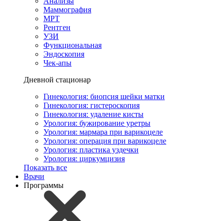
Анализы
Маммография
МРТ
Рентген
УЗИ
Функциональная
Эндоскопия
Чек-апы
Дневной стационар
Гинекология: биопсия шейки матки
Гинекология: гистероскопия
Гинекология: удаление кисты
Урология: бужирование уретры
Урология: мармара при варикоцеле
Урология: операция при варикоцеле
Урология: пластика уздечки
Урология: циркумцизия
Показать все
Врачи
Программы