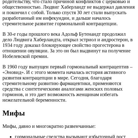
родительству, что стало причиной конфликтов с церковью и
общественностью. Людвиг Хаберландт не выдержал давления
и покончил с собой. Только спустя 30 лет стали выпускать
разработанный им инфекундин, и дальше началось
стремительное развитие гормональной контрацепции.
В 30-е годы прошлого века Адольф Бутенандт продолжил
дело Людвига Хаберландта, открыл эстриол и андростерон, в
1934 году доказал блокирующее свойство прогестерона в
отношении овуляции. За это он был выдвинут на получение
Нобелевской премии.
В 1960 году выпущен первый гормональный контрацептив –
«Эновид». И с этого момента началась история активного
развития контрацепции в мире. Сегодня, благодаря
стремительному развитию фармацевтики, применяются
средства с синтетическими аналогами женских половых
гормонов, и это дает возможность женщинам избегать
нежелательной беременности.
Мифы
Мифы, давно и многократно развенчанные:
гормональные средства вызывают избыточный рост