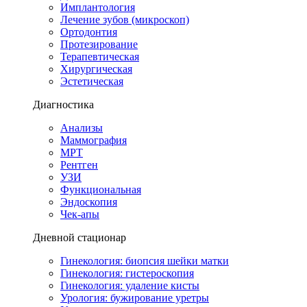
Имплантология
Лечение зубов (микроскоп)
Ортодонтия
Протезирование
Терапевтическая
Хирургическая
Эстетическая
Диагностика
Анализы
Маммография
МРТ
Рентген
УЗИ
Функциональная
Эндоскопия
Чек-апы
Дневной стационар
Гинекология: биопсия шейки матки
Гинекология: гистероскопия
Гинекология: удаление кисты
Урология: бужирование уретры