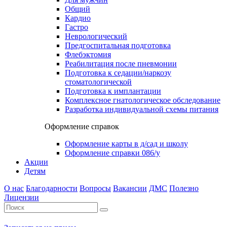
Общий
Кардио
Гастро
Неврологический
Предгоспитальная подготовка
Флебэктомия
Реабилитация после пневмонии
Подготовка к седации/наркозу
стоматологической
Подготовка к имплантации
Комплексное гнатологическое обследование
Разработка индивидуальной схемы питания
Оформление справок
Оформление карты в д/сад и школу
Оформление справки 086/у
Акции
Детям
О нас
Благодарности
Вопросы
Вакансии
ДМС
Полезно
Лицензии