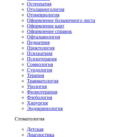
Остеопатия
Отоларингология
Отоневрология
Оформление больничного листа
Оформление карт
Оформление справок
Офтальмология
Педиатрия
Проктология
Психиатрия
Психотерапия
Сомнология
Сурдология
Терапия
Травматология
Урология
Физиотерапия
Флебология
Хирургия
Эндокринология
Стоматология
Детская
Диагностика