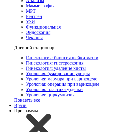
Анализы
Маммография
МРТ
Рентген
УЗИ
Функциональная
Эндоскопия
Чек-апы
Дневной стационар
Гинекология: биопсия шейки матки
Гинекология: гистероскопия
Гинекология: удаление кисты
Урология: бужирование уретры
Урология: мармара при варикоцеле
Урология: операция при варикоцеле
Урология: пластика уздечки
Урология: циркумцизия
Показать все
Врачи
Программы