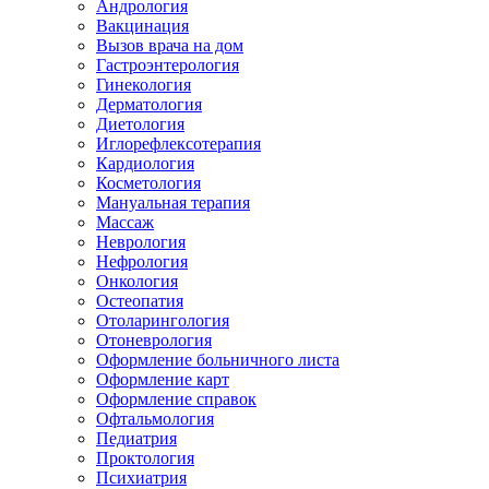
Андрология
Вакцинация
Вызов врача на дом
Гастроэнтерология
Гинекология
Дерматология
Диетология
Иглорефлексотерапия
Кардиология
Косметология
Мануальная терапия
Массаж
Неврология
Нефрология
Онкология
Остеопатия
Отоларингология
Отоневрология
Оформление больничного листа
Оформление карт
Оформление справок
Офтальмология
Педиатрия
Проктология
Психиатрия