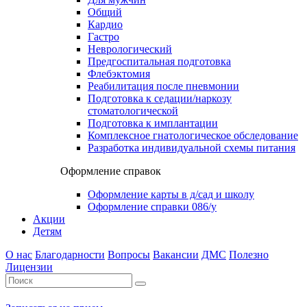
Общий
Кардио
Гастро
Неврологический
Предгоспитальная подготовка
Флебэктомия
Реабилитация после пневмонии
Подготовка к седации/наркозу
стоматологической
Подготовка к имплантации
Комплексное гнатологическое обследование
Разработка индивидуальной схемы питания
Оформление справок
Оформление карты в д/сад и школу
Оформление справки 086/у
Акции
Детям
О нас
Благодарности
Вопросы
Вакансии
ДМС
Полезно
Лицензии