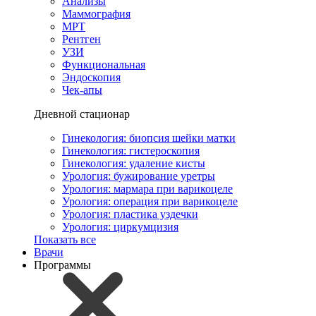
Анализы
Маммография
МРТ
Рентген
УЗИ
Функциональная
Эндоскопия
Чек-апы
Дневной стационар
Гинекология: биопсия шейки матки
Гинекология: гистероскопия
Гинекология: удаление кисты
Урология: бужирование уретры
Урология: мармара при варикоцеле
Урология: операция при варикоцеле
Урология: пластика уздечки
Урология: циркумцизия
Показать все
Врачи
Программы