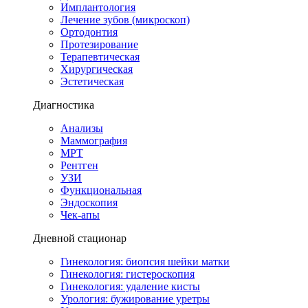
Имплантология
Лечение зубов (микроскоп)
Ортодонтия
Протезирование
Терапевтическая
Хирургическая
Эстетическая
Диагностика
Анализы
Маммография
МРТ
Рентген
УЗИ
Функциональная
Эндоскопия
Чек-апы
Дневной стационар
Гинекология: биопсия шейки матки
Гинекология: гистероскопия
Гинекология: удаление кисты
Урология: бужирование уретры