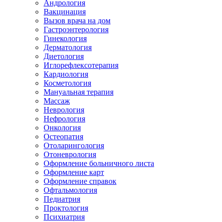
Андрология
Вакцинация
Вызов врача на дом
Гастроэнтерология
Гинекология
Дерматология
Диетология
Иглорефлексотерапия
Кардиология
Косметология
Мануальная терапия
Массаж
Неврология
Нефрология
Онкология
Остеопатия
Отоларингология
Отоневрология
Оформление больничного листа
Оформление карт
Оформление справок
Офтальмология
Педиатрия
Проктология
Психиатрия