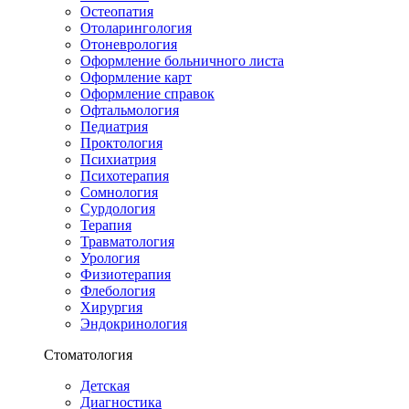
Остеопатия
Отоларингология
Отоневрология
Оформление больничного листа
Оформление карт
Оформление справок
Офтальмология
Педиатрия
Проктология
Психиатрия
Психотерапия
Сомнология
Сурдология
Терапия
Травматология
Урология
Физиотерапия
Флебология
Хирургия
Эндокринология
Стоматология
Детская
Диагностика