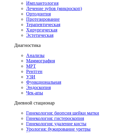
Имплантология
Лечение зубов (микроскоп)
Ортодонтия
Протезирование
Терапевтическая
Хирургическая
Эстетическая
Диагностика
Анализы
Маммография
МРТ
Рентген
УЗИ
Функциональная
Эндоскопия
Чек-апы
Дневной стационар
Гинекология: биопсия шейки матки
Гинекология: гистероскопия
Гинекология: удаление кисты
Урология: бужирование уретры