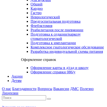
Общий
Кардио
Гастро
Неврологический
Предгоспитальная подготовка
Флебэктомия
Реабилитация после пневмонии
Подготовка к седации/наркозу
стоматологической
Подготовка к имплантации
Комплексное гнатологическое обследование
Разработка индивидуальной схемы питания
Оформление справок
Оформление карты в д/сад и школу
Оформление справки 086/у
Акции
Детям
О нас
Благодарности
Вопросы
Вакансии
ДМС
Полезно
Лицензии