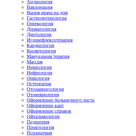
Андрология
Вакцинация
Вызов врача на дом
Гастроэнтерология
Гинекология
Дерматология
Диетология
Иглорефлексотерапия
Кардиология
Косметология
Мануальная терапия
Массаж
Неврология
Нефрология
Онкология
Остеопатия
Отоларингология
Отоневрология
Оформление больничного листа
Оформление карт
Оформление справок
Офтальмология
Педиатрия
Проктология
Психиатрия