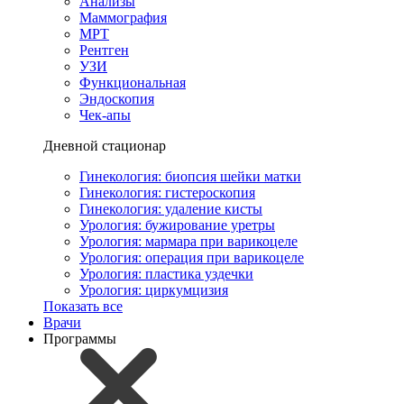
Анализы
Маммография
МРТ
Рентген
УЗИ
Функциональная
Эндоскопия
Чек-апы
Дневной стационар
Гинекология: биопсия шейки матки
Гинекология: гистероскопия
Гинекология: удаление кисты
Урология: бужирование уретры
Урология: мармара при варикоцеле
Урология: операция при варикоцеле
Урология: пластика уздечки
Урология: циркумцизия
Показать все
Врачи
Программы