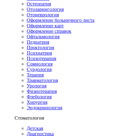
Остеопатия
Отоларингология
Отоневрология
Оформление больничного листа
Оформление карт
Оформление справок
Офтальмология
Педиатрия
Проктология
Психиатрия
Психотерапия
Сомнология
Сурдология
Терапия
Травматология
Урология
Физиотерапия
Флебология
Хирургия
Эндокринология
Стоматология
Детская
Диагностика