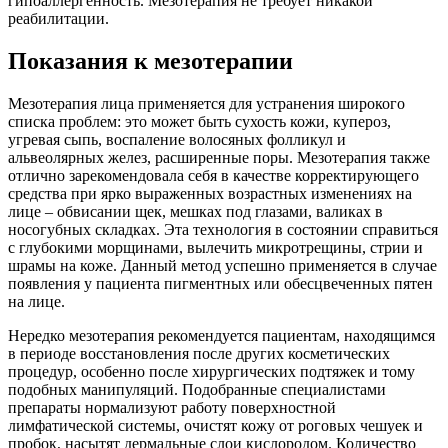
гипоаллергенность. Мезотерапия не требует никакой
реабилитации.
Показания к мезотерапии
Мезотерапия лица применяется для устранения широкого
списка проблем: это может быть сухость кожи, купероз,
угревая сыпь, воспаление волосяных фолликул и
альвеолярных желез, расширенные поры. Мезотерапия также
отлично зарекомендовала себя в качестве корректирующего
средства при ярко выраженных возрастных изменениях на
лице – обвисании щек, мешках под глазами, валиках в
носогубных складках. Эта технология в состоянии справиться
с глубокими морщинами, вылечить микротрещины, стрии и
шрамы на коже. Данный метод успешно применяется в случае
появления у пациента пигментных или обесцвеченных пятен
на лице.
Нередко мезотерапия рекомендуется пациентам, находящимся
в периоде восстановления после других косметических
процедур, особенно после хирургических подтяжек и тому
подобных манипуляций. Подобранные специалистами
препараты нормализуют работу поверхностной
лимфатической системы, очистят кожу от роговых чешуек и
пробок, насытят дермальные слои кислородом. Количество