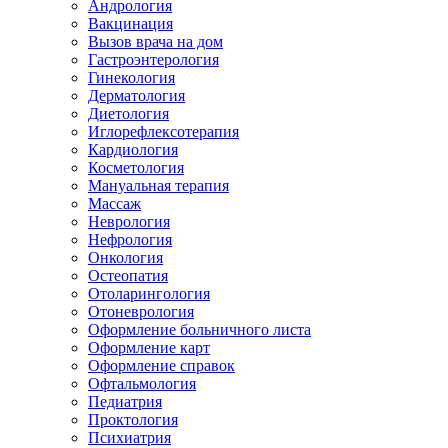
Андрология
Вакцинация
Вызов врача на дом
Гастроэнтерология
Гинекология
Дерматология
Диетология
Иглорефлексотерапия
Кардиология
Косметология
Мануальная терапия
Массаж
Неврология
Нефрология
Онкология
Остеопатия
Отоларингология
Отоневрология
Оформление больничного листа
Оформление карт
Оформление справок
Офтальмология
Педиатрия
Проктология
Психиатрия