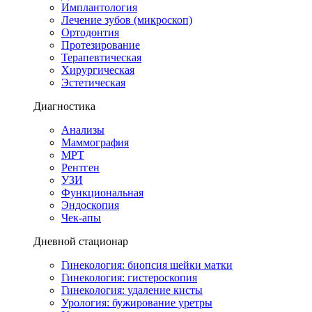
Имплантология
Лечение зубов (микроскоп)
Ортодонтия
Протезирование
Терапевтическая
Хирургическая
Эстетическая
Диагностика
Анализы
Маммография
МРТ
Рентген
УЗИ
Функциональная
Эндоскопия
Чек-апы
Дневной стационар
Гинекология: биопсия шейки матки
Гинекология: гистероскопия
Гинекология: удаление кисты
Урология: бужирование уретры