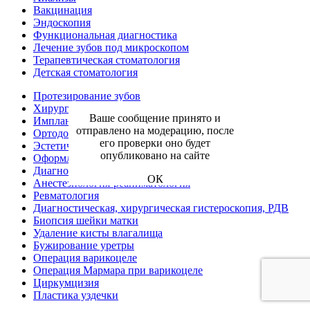
Вакцинация
Эндоскопия
Функциональная диагностика
Лечение зубов под микроскопом
Терапевтическая стоматология
Детская стоматология
Протезирование зубов
Хирургическая стоматология
Ваше сообщение принято и
Имплантология
отправлено на модерацию, после
Ортодонтия
его проверки оно будет
Эстетическая стоматология
опубликовано на сайте
Оформление больничного листа
Диагностика
ОК
Анестезиология-реаниматология
Ревматология
Диагностическая, хирургическая гистероскопия, РДВ
Биопсия шейки матки
Удаление кисты влагалища
Бужирование уретры
Операция варикоцеле
Операция Мармара при варикоцеле
Циркумцизия
Пластика уздечки