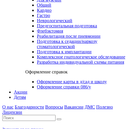
Общий
Кардио
Гастро
Неврологический
Предгоспитальная подготовка
Флебэктомия
Реабилитация после пневмонии
Подготовка к седации/наркозу
стоматологической
Подготовка к имплантации
Комплексное гнатологическое обследование
Разработка индивидуальной схемы питания
Оформление справок
Оформление карты в д/сад и школу
Оформление справки 086/у
Акции
Детям
О нас
Благодарности
Вопросы
Вакансии
ДМС
Полезно
Лицензии