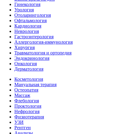
Гинекология
Урология
Отоларингология
Офтальмология
Кардиология
Неврология
Гастроэнтерология
Аллергология-иммунология
Хирургия
Травматология и ортопедия
Эндокринология
Онкология
Дерматология
Косметология
Мануальная терапия
Остеопатия
Массаж
Флебология
Проктология
Нефрология
Физиотерапия
УЗИ
Рентген
Анализы