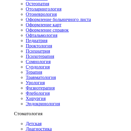
Остеопатия
Отоларингология
Отоневрология
Оформление больничного листа
Оформление карт
Оформление справок
Офтальмология
Педиатрия
Проктология
Психиатрия
Психотерапия
Сомнология
Сурдология
Терапия
Травматология
Урология
Физиотерапия
Флебология
Хирургия
Эндокринология
Стоматология
Детская
Диагностика