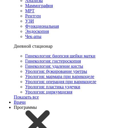
Анализы
Маммография
МРТ
Рентген
УЗИ
Функциональная
Эндоскопия
Чек-апы
Дневной стационар
Гинекология: биопсия шейки матки
Гинекология: гистероскопия
Гинекология: удаление кисты
Урология: бужирование уретры
Урология: мармара при варикоцеле
Урология: операция при варикоцеле
Урология: пластика уздечки
Урология: циркумцизия
Показать все
Врачи
Программы