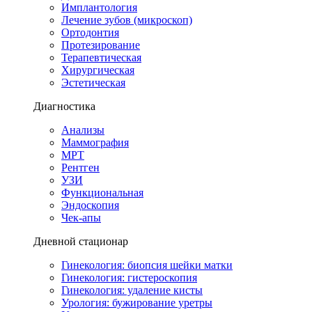
Имплантология
Лечение зубов (микроскоп)
Ортодонтия
Протезирование
Терапевтическая
Хирургическая
Эстетическая
Диагностика
Анализы
Маммография
МРТ
Рентген
УЗИ
Функциональная
Эндоскопия
Чек-апы
Дневной стационар
Гинекология: биопсия шейки матки
Гинекология: гистероскопия
Гинекология: удаление кисты
Урология: бужирование уретры