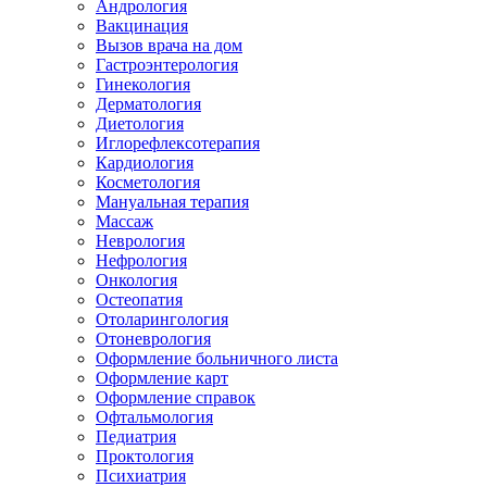
Андрология
Вакцинация
Вызов врача на дом
Гастроэнтерология
Гинекология
Дерматология
Диетология
Иглорефлексотерапия
Кардиология
Косметология
Мануальная терапия
Массаж
Неврология
Нефрология
Онкология
Остеопатия
Отоларингология
Отоневрология
Оформление больничного листа
Оформление карт
Оформление справок
Офтальмология
Педиатрия
Проктология
Психиатрия