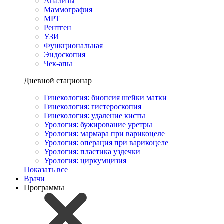
Анализы
Маммография
МРТ
Рентген
УЗИ
Функциональная
Эндоскопия
Чек-апы
Дневной стационар
Гинекология: биопсия шейки матки
Гинекология: гистероскопия
Гинекология: удаление кисты
Урология: бужирование уретры
Урология: мармара при варикоцеле
Урология: операция при варикоцеле
Урология: пластика уздечки
Урология: циркумцизия
Показать все
Врачи
Программы