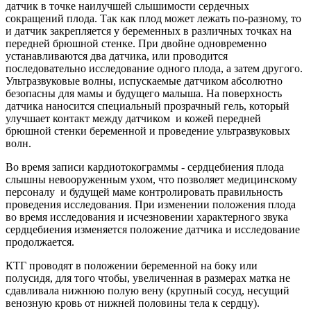
датчик в точке наилучшей слышимости сердечных
сокращений плода. Так как плод может лежать по-разному, то
и датчик закрепляется у беременных в различных точках на
передней брюшной стенке. При двойне одновременно
устанавливаются два датчика, или проводится
последовательно исследование одного плода, а затем другого.
Ультразвуковые волны, испускаемые датчиком абсолютно
безопасны для мамы и будущего малыша. На поверхность
датчика наносится специальный прозрачный гель, который
улучшает контакт между датчиком и кожей передней
брюшной стенки беременной и проведение ультразвуковых
волн.
Во время записи кардиотокограммы - сердцебиения плода
слышны невооруженным ухом, что позволяет медицинскому
персоналу и будущей маме контролировать правильность
проведения исследования. При изменении положения плода
во время исследования и исчезновении характерного звука
сердцебиения изменяется положение датчика и исследование
продолжается.
КТГ проводят в положении беременной на боку или
полусидя, для того чтобы, увеличенная в размерах матка не
сдавливала нижнюю полую вену (крупный сосуд, несущий
венозную кровь от нижней половины тела к сердцу).