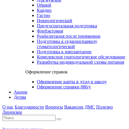
Общий
Кардио
Гастро
Неврологический
Предгоспитальная подготовка
Флебэктомия
Реабилитация после пневмонии
Подготовка к седации/наркозу
стоматологической
Подготовка к имплантации
Комплексное гнатологическое обследование
Разработка индивидуальной схемы питания
Оформление справок
Оформление карты в д/сад и школу
Оформление справки 086/у
Акции
Детям
О нас
Благодарности
Вопросы
Вакансии
ДМС
Полезно
Лицензии