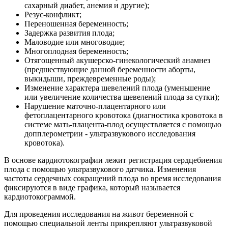
сахарный диабет, анемия и другие);
Резус-конфликт;
Переношенная беременность;
Задержка развития плода;
Маловодие или многоводие;
Многоплодная беременность;
Отягощенный акушерско-гинекологический анамнез
(предшествующие данной беременности аборты,
выкидыши, преждевременные роды);
Изменение характера шевелений плода (уменьшение
или увеличение количества щевелений плода за сутки);
Нарушение маточно-плацентарного или
фетоплацентарного кровотока (диагностика кровотока в
системе мать-плацента-плод осуществляется с помощью
допплерометрии - ультразвукового исследования
кровотока).
В основе кардиотокографии лежит регистрация сердцебиения
плода с помощью ультразвукового датчика. Изменения
частоты сердечных сокращений плода во время исследования
фиксируются в виде графика, который называется
кардиотокограммой.
Для проведения исследования на живот беременной с
помощью специальной ленты прикрепляют ультразвуковой