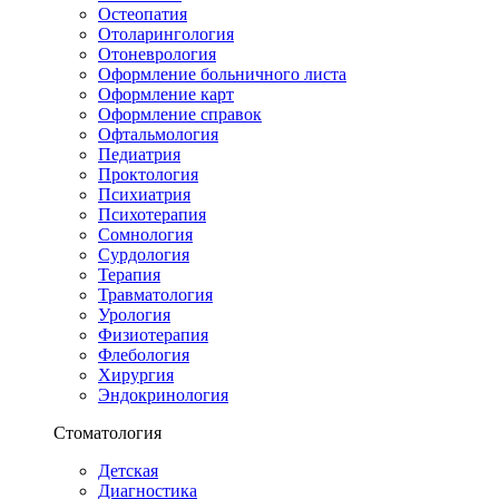
Остеопатия
Отоларингология
Отоневрология
Оформление больничного листа
Оформление карт
Оформление справок
Офтальмология
Педиатрия
Проктология
Психиатрия
Психотерапия
Сомнология
Сурдология
Терапия
Травматология
Урология
Физиотерапия
Флебология
Хирургия
Эндокринология
Стоматология
Детская
Диагностика