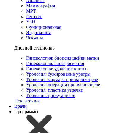
Анализы
Маммография
МРТ
Рентген
УЗИ
Функциональная
Эндоскопия
Чек-апы
Дневной стационар
Гинекология: биопсия шейки матки
Гинекология: гистероскопия
Гинекология: удаление кисты
Урология: бужирование уретры
Урология: мармара при варикоцеле
Урология: операция при варикоцеле
Урология: пластика уздечки
Урология: циркумцизия
Показать все
Врачи
Программы