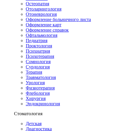
Остеопатия
Отоларингология
Отоневрология
Оформление больничного листа
Оформление карт
Оформление справок
Офтальмология
Педиатрия
Проктология
Психиатрия
Психотерапия
Сомнология
Сурдология
Терапия
Травматология
Урология
Физиотерапия
Флебология
Хирургия
Эндокринология
Стоматология
Детская
Диагностика