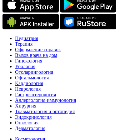
Педиатрия
Терапия
Оформление справок
Вызов врача на дом
Гинекология
Урология
Отоларингология
Офтальмология
Кардиология
Неврология
Гастроэнтерология
Аллергология-иммунология
Хирургия
Травматология и ортопедия
Эндокринология
Онкология
Дерматология
Косметология