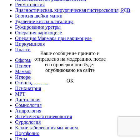
Ревматология
Диагностическая, хирургическая гистероскопия, РДВ
Биопсия шейки матки
Удаление кисты влагалища
Бужирование уретры
Операция варикоцеле
Операция Мармара при варикоцеле
Циркумцизия
Пластика уздечки
Ваше сообщение принято и
отправлено на модерацию, после
Оформление карт
его проверки оно будет
Психотерапия
опубликовано на сайте
Маммография
Иглорефлексотерапия
ОК
Отоневрология
Психиатрия
МРТ
Диетология
Сомнология
Андрология
Эстетическая гинекология
Сурдология
Какие заболевания мы лечим
Портфолио
Цены