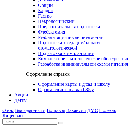
Общий
Кардио
Гастро
Неврологический
Предгоспитальная подготовка
Флебэктомия
Реабилитация после пневмонии
Подготовка к седации/наркозу
стоматологической
Подготовка к имплантации
Комплексное гнатологическое обследование
Разработка индивидуальной схемы питания
Оформление справок
Оформление карты в д/сад и школу
Оформление справки 086/у
Акции
Детям
О нас
Благодарности
Вопросы
Вакансии
ДМС
Полезно
Лицензии