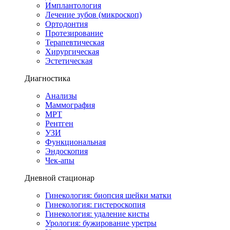
Имплантология
Лечение зубов (микроскоп)
Ортодонтия
Протезирование
Терапевтическая
Хирургическая
Эстетическая
Диагностика
Анализы
Маммография
МРТ
Рентген
УЗИ
Функциональная
Эндоскопия
Чек-апы
Дневной стационар
Гинекология: биопсия шейки матки
Гинекология: гистероскопия
Гинекология: удаление кисты
Урология: бужирование уретры