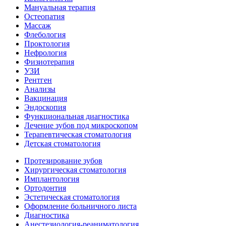
Мануальная терапия
Остеопатия
Массаж
Флебология
Проктология
Нефрология
Физиотерапия
УЗИ
Рентген
Анализы
Вакцинация
Эндоскопия
Функциональная диагностика
Лечение зубов под микроскопом
Терапевтическая стоматология
Детская стоматология
Протезирование зубов
Хирургическая стоматология
Имплантология
Ортодонтия
Эстетическая стоматология
Оформление больничного листа
Диагностика
Анестезиология-реаниматология