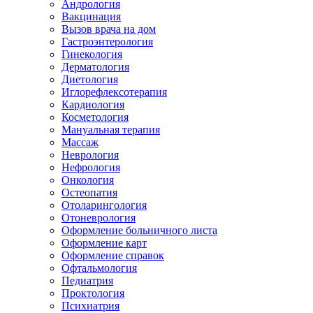
Андрология
Вакцинация
Вызов врача на дом
Гастроэнтерология
Гинекология
Дерматология
Диетология
Иглорефлексотерапия
Кардиология
Косметология
Мануальная терапия
Массаж
Неврология
Нефрология
Онкология
Остеопатия
Отоларингология
Отоневрология
Оформление больничного листа
Оформление карт
Оформление справок
Офтальмология
Педиатрия
Проктология
Психиатрия