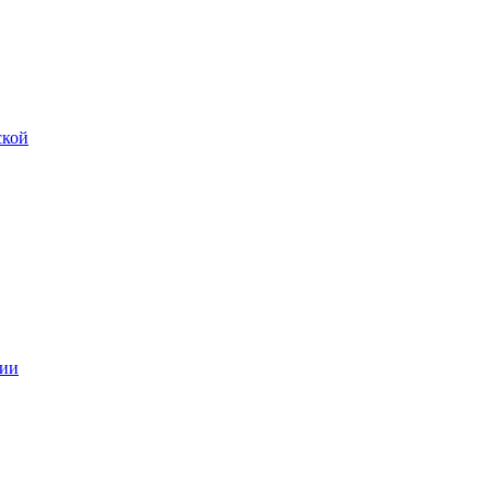
ской
ии