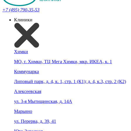
+7 (495) 790-35-53
Клиники
Химки
МО, г. Химки, ТЦ Мега Химки, мкр. ИКЕА, к. 1
Коммунарка
Липовый парк, д. 4, к. 1, стр. 1 (К1); д. 4, к.3, стр. 2 (К2)
Алексеевская
ул. 3-я Мытищинская, д. 14А
Марьино
ул. Перерва, д. 39, 41