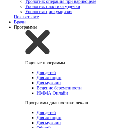
Урология: операция при варикоцеле
Урология: пластика уздечки
Урология: циркумцизия
Показать все
Врачи
Программы
Годовые программы
Для детей
Для женщин
Для мужчин
Ведение беременности
ИММА Онлайн
Программы диагностики чек-ап
Для детей
Для женщин
Для мужчин
Общий