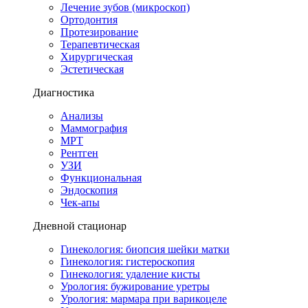
Лечение зубов (микроскоп)
Ортодонтия
Протезирование
Терапевтическая
Хирургическая
Эстетическая
Диагностика
Анализы
Маммография
МРТ
Рентген
УЗИ
Функциональная
Эндоскопия
Чек-апы
Дневной стационар
Гинекология: биопсия шейки матки
Гинекология: гистероскопия
Гинекология: удаление кисты
Урология: бужирование уретры
Урология: мармара при варикоцеле