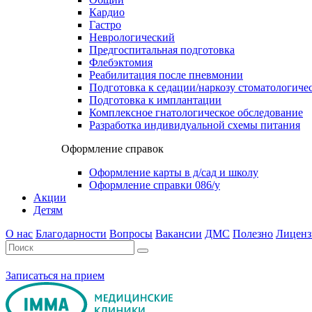
Кардио
Гастро
Неврологический
Предгоспитальная подготовка
Флебэктомия
Реабилитация после пневмонии
Подготовка к седации/наркозу стоматологиче
Подготовка к имплантации
Комплексное гнатологическое обследование
Разработка индивидуальной схемы питания
Оформление справок
Оформление карты в д/сад и школу
Оформление справки 086/у
Акции
Детям
О нас
Благодарности
Вопросы
Вакансии
ДМС
Полезно
Лиценз
Записаться на прием