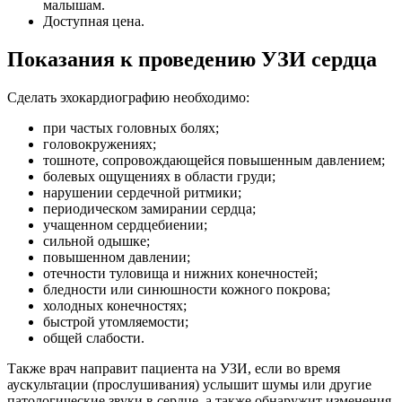
малышам.
Доступная цена.
Показания к проведению УЗИ сердца
Сделать эхокардиографию необходимо:
при частых головных болях;
головокружениях;
тошноте, сопровождающейся повышенным давлением;
болевых ощущениях в области груди;
нарушении сердечной ритмики;
периодическом замирании сердца;
учащенном сердцебиении;
сильной одышке;
повышенном давлении;
отечности туловища и нижних конечностей;
бледности или синюшности кожного покрова;
холодных конечностях;
быстрой утомляемости;
общей слабости.
Также врач направит пациента на УЗИ, если во время
аускультации (прослушивания) услышит шумы или другие
патологические звуки в сердце, а также обнаружит изменения