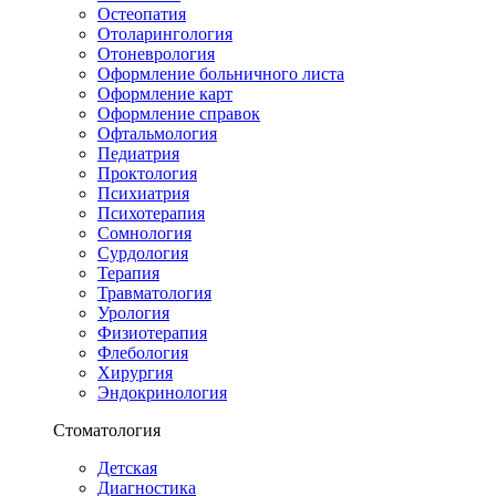
Остеопатия
Отоларингология
Отоневрология
Оформление больничного листа
Оформление карт
Оформление справок
Офтальмология
Педиатрия
Проктология
Психиатрия
Психотерапия
Сомнология
Сурдология
Терапия
Травматология
Урология
Физиотерапия
Флебология
Хирургия
Эндокринология
Стоматология
Детская
Диагностика