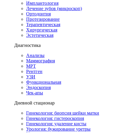
Имплантология
Лечение зубов (микроскоп)
Ортодонтия
Протезирование
Терапевтическая
Хирургическая
Эстетическая
Диагностика
Анализы
Маммография
МРТ
Рентген
УЗИ
Функциональная
Эндоскопия
Чек-апы
Дневной стационар
Гинекология: биопсия шейки матки
Гинекология: гистероскопия
Гинекология: удаление кисты
Урология: бужирование уретры