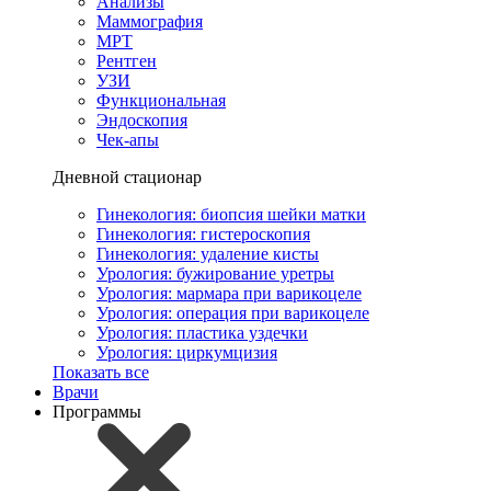
Анализы
Маммография
МРТ
Рентген
УЗИ
Функциональная
Эндоскопия
Чек-апы
Дневной стационар
Гинекология: биопсия шейки матки
Гинекология: гистероскопия
Гинекология: удаление кисты
Урология: бужирование уретры
Урология: мармара при варикоцеле
Урология: операция при варикоцеле
Урология: пластика уздечки
Урология: циркумцизия
Показать все
Врачи
Программы