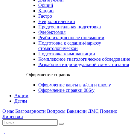
Общий
Кардио
Гастро
Неврологический
Предгоспитальная подготовка
Флебэктомия
Реабилитация после пневмонии
Подготовка к седации/наркозу
стоматологической
Подготовка к имплантации
Комплексное гнатологическое обследование
Разработка индивидуальной схемы питания
Оформление справок
Оформление карты в д/сад и школу
Оформление справки 086/у
Акции
Детям
О нас
Благодарности
Вопросы
Вакансии
ДМС
Полезно
Лицензии