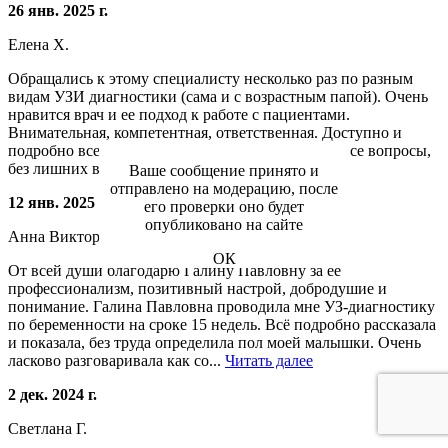
26 янв. 2025 г.
Елена Х.
Обращались к этому специалисту несколько раз по разным
видам УЗИ диагностики (сама и с возрастным папой). Очень
нравится врач и ее подход к работе с пациентами.
Внимательная, компетентная, ответственная. Доступно и
подробно все разъясняет, терпеливо отвечает на все вопросы,
без лишних выводов и...
Читать далее
Ваше сообщение принято и
отправлено на модерацию, после
12 янв. 2025 г.
его проверки оно будет
опубликовано на сайте
Анна Викторовна
ОК
От всей души благодарю Галину Павловну за ее
профессионализм, позитивный настрой, добродушие и
понимание. Галина Павловна проводила мне УЗ-диагностику
по беременности на сроке 15 недель. Всё подробно рассказала
и показала, без труда определила пол моей малышки. Очень
ласково разговаривала как со...
Читать далее
2 дек. 2024 г.
Светлана Г.