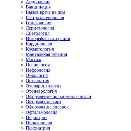
Андрология
Вакцинация
Вызов врача на дом
Гастроэнтерология
Гинекология
Дерматология
Диетология
Иглорефлексотерапия
Кардиология
Косметология
Мануальная терапия
Массаж
Неврология
Нефрология
Онкология
Остеопатия
Отоларингология
Отоневрология
Оформление больничного листа
Оформление карт
Оформление справок
Офтальмология
Педиатрия
Проктология
Психиатрия