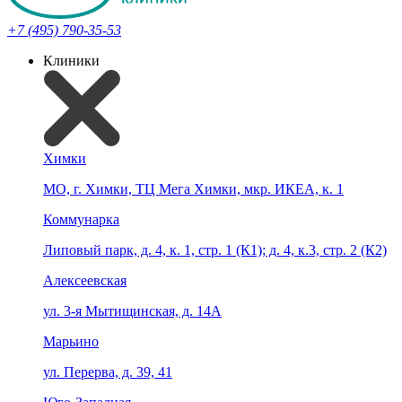
+7 (495) 790-35-53
Клиники
Химки
МО, г. Химки, ТЦ Мега Химки, мкр. ИКЕА, к. 1
Коммунарка
Липовый парк, д. 4, к. 1, стр. 1 (К1); д. 4, к.3, стр. 2 (К2)
Алексеевская
ул. 3-я Мытищинская, д. 14А
Марьино
ул. Перерва, д. 39, 41