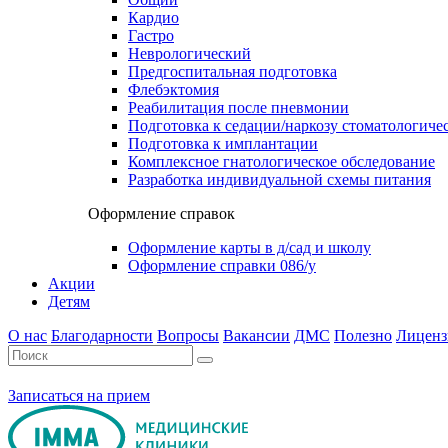
Кардио
Гастро
Неврологический
Предгоспитальная подготовка
Флебэктомия
Реабилитация после пневмонии
Подготовка к седации/наркозу стоматологиче
Подготовка к имплантации
Комплексное гнатологическое обследование
Разработка индивидуальной схемы питания
Оформление справок
Оформление карты в д/сад и школу
Оформление справки 086/у
Акции
Детям
О нас
Благодарности
Вопросы
Вакансии
ДМС
Полезно
Лиценз
Записаться на прием