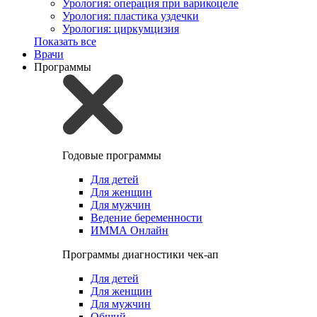
Урология: операция при варикоцеле
Урология: пластика уздечки
Урология: циркумцизия
Показать все
Врачи
Программы
Годовые программы
Для детей
Для женщин
Для мужчин
Ведение беременности
ИММА Онлайн
Программы диагностики чек-ап
Для детей
Для женщин
Для мужчин
Общий