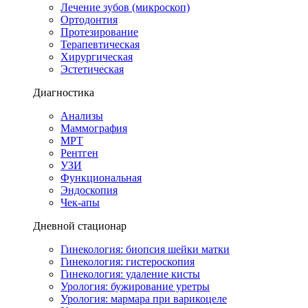
Лечение зубов (микроскоп)
Ортодонтия
Протезирование
Терапевтическая
Хирургическая
Эстетическая
Диагностика
Анализы
Маммография
МРТ
Рентген
УЗИ
Функциональная
Эндоскопия
Чек-апы
Дневной стационар
Гинекология: биопсия шейки матки
Гинекология: гистероскопия
Гинекология: удаление кисты
Урология: бужирование уретры
Урология: мармара при варикоцеле