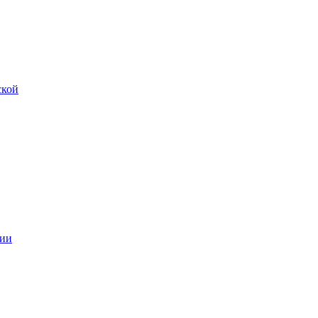
ской
ии