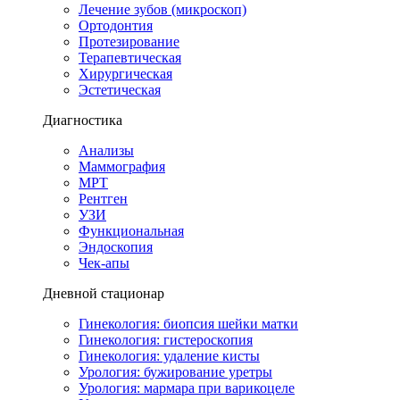
Лечение зубов (микроскоп)
Ортодонтия
Протезирование
Терапевтическая
Хирургическая
Эстетическая
Диагностика
Анализы
Маммография
МРТ
Рентген
УЗИ
Функциональная
Эндоскопия
Чек-апы
Дневной стационар
Гинекология: биопсия шейки матки
Гинекология: гистероскопия
Гинекология: удаление кисты
Урология: бужирование уретры
Урология: мармара при варикоцеле