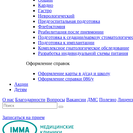
Кардио
Гастро
Неврологический
Предгоспитальная подготовка
Флебэктомия
Реабилитация после пневмонии
Подготовка к седации/наркозу стоматологиче
Подготовка к имплантации
Комплексное гнатологическое обследование
Разработка индивидуальной схемы питания
Оформление справок
Оформление карты в д/сад и школу
Оформление справки 086/у
Акции
Детям
О нас
Благодарности
Вопросы
Вакансии
ДМС
Полезно
Лиценз
Записаться на прием