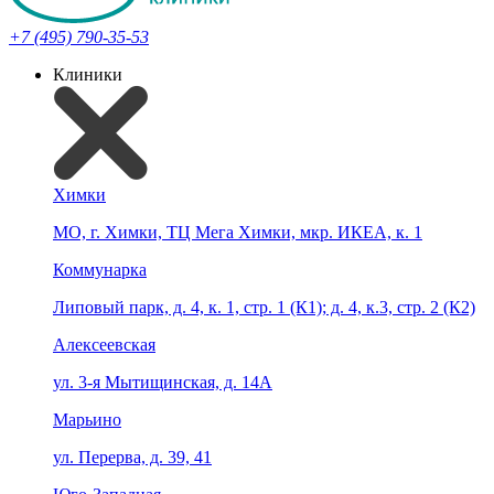
+7 (495) 790-35-53
Клиники
Химки
МО, г. Химки, ТЦ Мега Химки, мкр. ИКЕА, к. 1
Коммунарка
Липовый парк, д. 4, к. 1, стр. 1 (К1); д. 4, к.3, стр. 2 (К2)
Алексеевская
ул. 3-я Мытищинская, д. 14А
Марьино
ул. Перерва, д. 39, 41