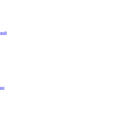
ской
ии