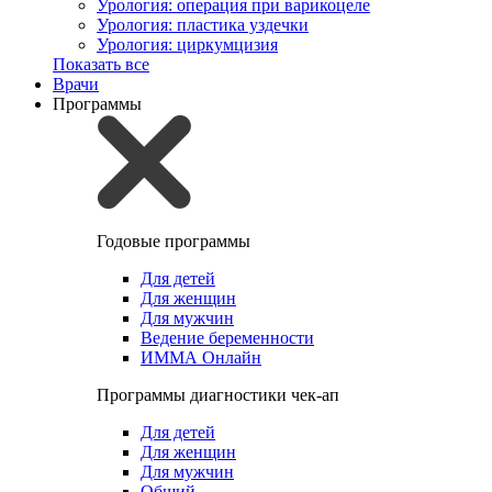
Урология: операция при варикоцеле
Урология: пластика уздечки
Урология: циркумцизия
Показать все
Врачи
Программы
Годовые программы
Для детей
Для женщин
Для мужчин
Ведение беременности
ИММА Онлайн
Программы диагностики чек-ап
Для детей
Для женщин
Для мужчин
Общий