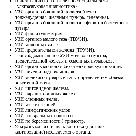
Прием пациентов с 10 лет по специальности
«ультразвуковая диагностика».
УЗИ органов брюшной полости (печень,
поджелудочная, желчный пузырь, селезенка).
УЗИ органов брюшной полости с функцией желчного
пузыря.
УЗИ фолликулометрия.
УЗИ органов малого таза (ТВУЗИ).
УЗИ молочных желез.
УЗИ предстательной железы (ТРУЗИ).
Трансабдоминальное УЗИ мочевого пузыря,
предстательной железы и семенных пузырьков.
УЗИ органов мошонки без оценки васкуляризации.
УЗИ почек и надпочечников.
УЗИ мочевого пузыря, в т.ч. с определением объёма
остаточной мочи.
УЗИ щитовидной железы.
УЗИ паращитовидных желез.
УЗИ слюнных желез.
УЗИ мягких тканей.
УЗИ лимфатических узлов.
УЗИ плевральных полостей.
УЗИ по беременности I триместр.
Ультразвуковая оценка кровотока (цветное
картирование) исследуемого органа.