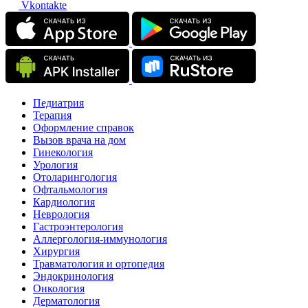
Vkontakte
Педиатрия
Терапия
Оформление справок
Вызов врача на дом
Гинекология
Урология
Отоларингология
Офтальмология
Кардиология
Неврология
Гастроэнтерология
Аллергология-иммунология
Хирургия
Травматология и ортопедия
Эндокринология
Онкология
Дерматология