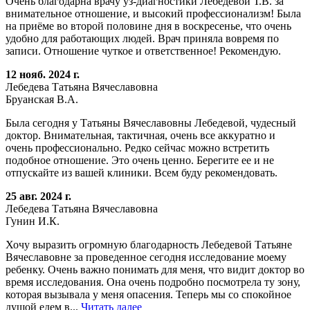
Очень благодарна врачу уз-диагностики Лебедевой Т.В. за
внимательное отношение, и высокий профессионализм! Была
на приёме во второй половине дня в воскресенье, что очень
удобно для работающих людей. Врач приняла вовремя по
записи. Отношение чуткое и ответственное! Рекомендую.
12 нояб. 2024 г.
Лебедева Татьяна Вячеславовна
Бруанская В.А.
Была сегодня у Татьяны Вячеславовны Лебедевой, чудесный
доктор. Внимательная, тактичная, очень все аккуратно и
очень профессионально. Редко сейчас можно встретить
подобное отношение. Это очень ценно. Берегите ее и не
отпускайте из вашей клиники. Всем буду рекомендовать.
25 авг. 2024 г.
Лебедева Татьяна Вячеславовна
Гунин И.К.
Хочу выразить огромную благодарность Лебедевой Татьяне
Вячеславовне за проведенное сегодня исследование моему
ребенку. Очень важно понимать для меня, что видит доктор во
время исследования. Она очень подробно посмотрела ту зону,
которая вызывала у меня опасения. Теперь мы со спокойное
душой едем в...
Читать далее