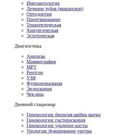
Имплантология
Лечение зубов (микроскоп)
Ортодонтия
Протезирование
Терапевтическая
Хирургическая
Эстетическая
Диагностика
Анализы
Маммография
МРТ
Рентген
УЗИ
Функциональная
Эндоскопия
Чек-апы
Дневной стационар
Гинекология: биопсия шейки матки
Гинекология: гистероскопия
Гинекология: удаление кисты
Урология: бужирование уретры