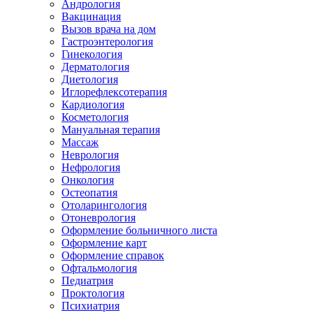
Андрология
Вакцинация
Вызов врача на дом
Гастроэнтерология
Гинекология
Дерматология
Диетология
Иглорефлексотерапия
Кардиология
Косметология
Мануальная терапия
Массаж
Неврология
Нефрология
Онкология
Остеопатия
Отоларингология
Отоневрология
Оформление больничного листа
Оформление карт
Оформление справок
Офтальмология
Педиатрия
Проктология
Психиатрия