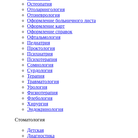
Остеопатия
Отоларингология
Отоневрология
Оформление больничного листа
Оформление карт
Оформление справок
Офтальмология
Педиатрия
Проктология
Психиатрия
Психотерапия
Сомнология
Сурдология
Терапия
Травматология
Урология
Физиотерапия
Флебология
Хирургия
Эндокринология
Стоматология
Детская
Диагностика