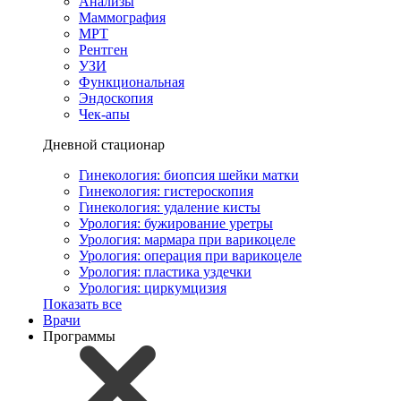
Анализы
Маммография
МРТ
Рентген
УЗИ
Функциональная
Эндоскопия
Чек-апы
Дневной стационар
Гинекология: биопсия шейки матки
Гинекология: гистероскопия
Гинекология: удаление кисты
Урология: бужирование уретры
Урология: мармара при варикоцеле
Урология: операция при варикоцеле
Урология: пластика уздечки
Урология: циркумцизия
Показать все
Врачи
Программы