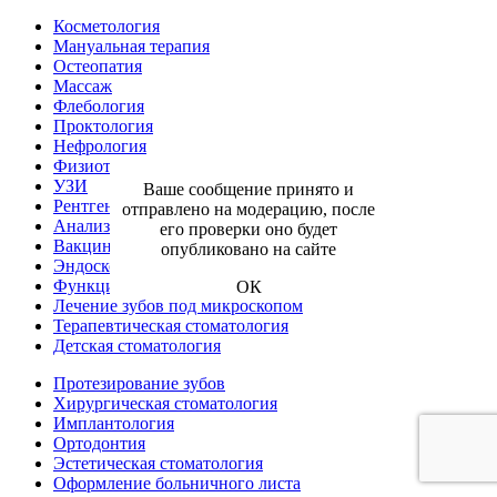
Косметология
Мануальная терапия
Остеопатия
Массаж
Флебология
Проктология
Нефрология
Физиотерапия
УЗИ
Ваше сообщение принято и
Рентген
отправлено на модерацию, после
Анализы
его проверки оно будет
Вакцинация
опубликовано на сайте
Эндоскопия
Функциональная диагностика
ОК
Лечение зубов под микроскопом
Терапевтическая стоматология
Детская стоматология
Протезирование зубов
Хирургическая стоматология
Имплантология
Ортодонтия
Эстетическая стоматология
Оформление больничного листа