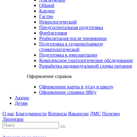
Общий
Кардио
Гастро
Неврологический
Предгоспитальная подготовка
Флебэктомия
Реабилитация после пневмонии
Подготовка к седации/наркозу
стоматологической
Подготовка к имплантации
Комплексное гнатологическое обследование
Разработка индивидуальной схемы питания
Оформление справок
Оформление карты в д/сад и школу
Оформление справки 086/у
Акции
Детям
О нас
Благодарности
Вопросы
Вакансии
ДМС
Полезно
Лицензии