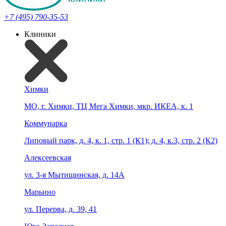
+7 (495) 790-35-53
Клиники
Химки
МО, г. Химки, ТЦ Мега Химки, мкр. ИКЕА, к. 1
Коммунарка
Липовый парк, д. 4, к. 1, стр. 1 (К1); д. 4, к.3, стр. 2 (К2)
Алексеевская
ул. 3-я Мытищинская, д. 14А
Марьино
ул. Перерва, д. 39, 41