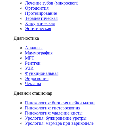
Лечение зубов (микроскоп)
Ортодонтия
Протезирование
Терапевтическая
Хирургическая
Эстетическая
Диагностика
Анализы
Маммография
МРТ
Рентген
УЗИ
Функциональная
Эндоскопия
Чек-апы
Дневной стационар
Гинекология: биопсия шейки матки
Гинекология: гистероскопия
Гинекология: удаление кисты
Урология: бужирование уретры
Урология: мармара при варикоцеле