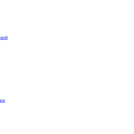
ской
ии