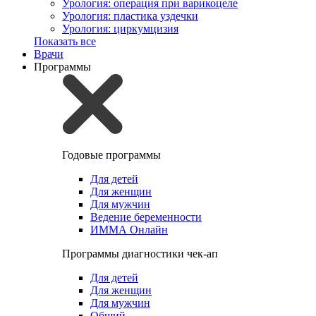
Урология: операция при варикоцеле
Урология: пластика уздечки
Урология: циркумцизия
Показать все
Врачи
Программы
Годовые программы
Для детей
Для женщин
Для мужчин
Ведение беременности
ИММА Онлайн
Программы диагностики чек-ап
Для детей
Для женщин
Для мужчин
Общий