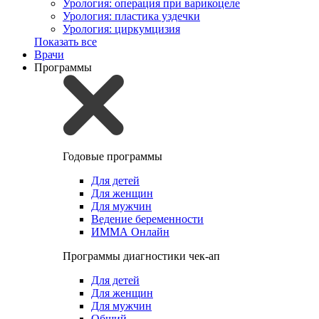
Урология: операция при варикоцеле
Урология: пластика уздечки
Урология: циркумцизия
Показать все
Врачи
Программы
Годовые программы
Для детей
Для женщин
Для мужчин
Ведение беременности
ИММА Онлайн
Программы диагностики чек-ап
Для детей
Для женщин
Для мужчин
Общий