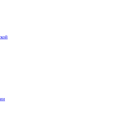
ской
ии