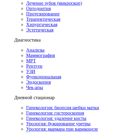
Лечение зубов (микроскоп)
Ортодонтия
Протезирование
Терапевтическая
Хирургическая
Эстетическая
Диагностика
Анализы
Маммография
МРТ
Рентген
УЗИ
Функциональная
Эндоскопия
Чек-апы
Дневной стационар
Гинекология: биопсия шейки матки
Гинекология: гистероскопия
Гинекология: удаление кисты
Урология: бужирование уретры
Урология: мармара при варикоцеле