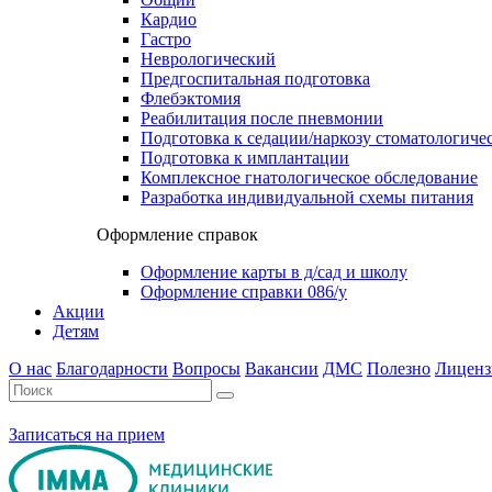
Кардио
Гастро
Неврологический
Предгоспитальная подготовка
Флебэктомия
Реабилитация после пневмонии
Подготовка к седации/наркозу стоматологиче
Подготовка к имплантации
Комплексное гнатологическое обследование
Разработка индивидуальной схемы питания
Оформление справок
Оформление карты в д/сад и школу
Оформление справки 086/у
Акции
Детям
О нас
Благодарности
Вопросы
Вакансии
ДМС
Полезно
Лиценз
Записаться на прием