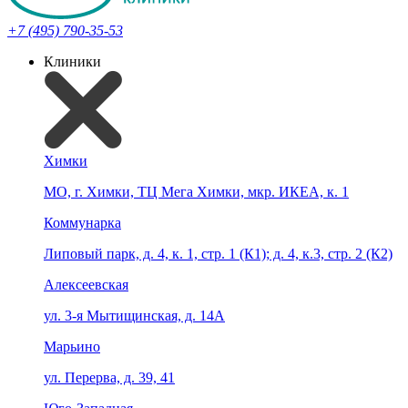
+7 (495) 790-35-53
Клиники
Химки
МО, г. Химки, ТЦ Мега Химки, мкр. ИКЕА, к. 1
Коммунарка
Липовый парк, д. 4, к. 1, стр. 1 (К1); д. 4, к.3, стр. 2 (К2)
Алексеевская
ул. 3-я Мытищинская, д. 14А
Марьино
ул. Перерва, д. 39, 41