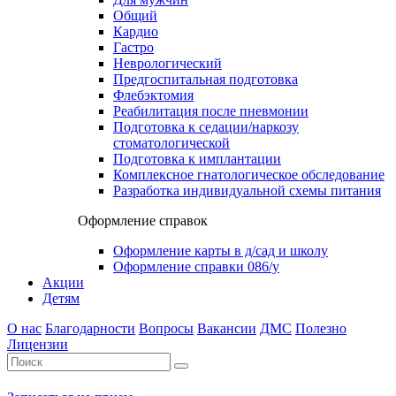
Общий
Кардио
Гастро
Неврологический
Предгоспитальная подготовка
Флебэктомия
Реабилитация после пневмонии
Подготовка к седации/наркозу
стоматологической
Подготовка к имплантации
Комплексное гнатологическое обследование
Разработка индивидуальной схемы питания
Оформление справок
Оформление карты в д/сад и школу
Оформление справки 086/у
Акции
Детям
О нас
Благодарности
Вопросы
Вакансии
ДМС
Полезно
Лицензии