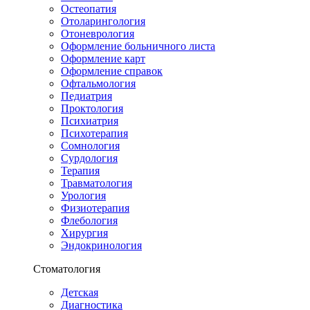
Остеопатия
Отоларингология
Отоневрология
Оформление больничного листа
Оформление карт
Оформление справок
Офтальмология
Педиатрия
Проктология
Психиатрия
Психотерапия
Сомнология
Сурдология
Терапия
Травматология
Урология
Физиотерапия
Флебология
Хирургия
Эндокринология
Стоматология
Детская
Диагностика