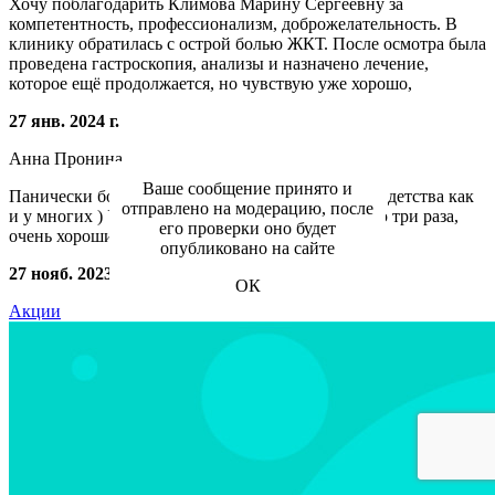
Хочу поблагодарить Климова Марину Сергеевну за
компетентность, профессионализм, доброжелательность. В
клинику обратилась с острой болью ЖКТ. После осмотра была
проведена гастроскопия, анализы и назначено лечение,
которое ещё продолжается, но чувствую уже хорошо,
27 янв. 2024 г.
Анна Пронина
Ваше сообщение принято и
Панически боялась делать эндоскопию, «травма» детства как
отправлено на модерацию, после
и у многих ) У этого доктора сделала эндоскопию три раза,
его проверки оно будет
очень хороший специалист! Спасибо Вам!
опубликовано на сайте
27 нояб. 2023 г.
ОК
Акции