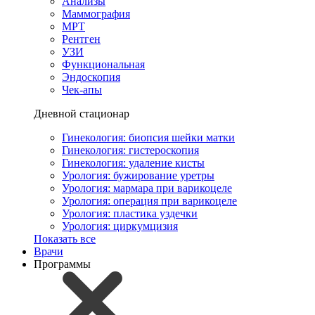
Анализы
Маммография
МРТ
Рентген
УЗИ
Функциональная
Эндоскопия
Чек-апы
Дневной стационар
Гинекология: биопсия шейки матки
Гинекология: гистероскопия
Гинекология: удаление кисты
Урология: бужирование уретры
Урология: мармара при варикоцеле
Урология: операция при варикоцеле
Урология: пластика уздечки
Урология: циркумцизия
Показать все
Врачи
Программы