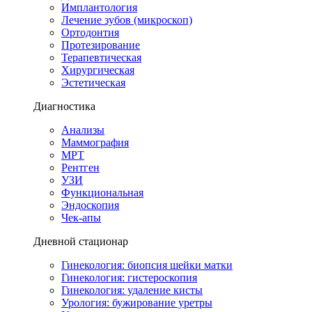
Имплантология
Лечение зубов (микроскоп)
Ортодонтия
Протезирование
Терапевтическая
Хирургическая
Эстетическая
Диагностика
Анализы
Маммография
МРТ
Рентген
УЗИ
Функциональная
Эндоскопия
Чек-апы
Дневной стационар
Гинекология: биопсия шейки матки
Гинекология: гистероскопия
Гинекология: удаление кисты
Урология: бужирование уретры