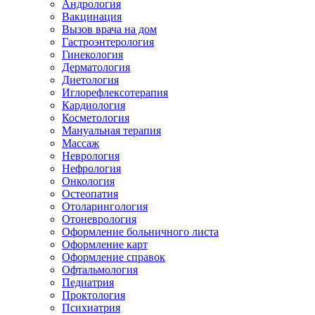
Андрология
Вакцинация
Вызов врача на дом
Гастроэнтерология
Гинекология
Дерматология
Диетология
Иглорефлексотерапия
Кардиология
Косметология
Мануальная терапия
Массаж
Неврология
Нефрология
Онкология
Остеопатия
Отоларингология
Отоневрология
Оформление больничного листа
Оформление карт
Оформление справок
Офтальмология
Педиатрия
Проктология
Психиатрия