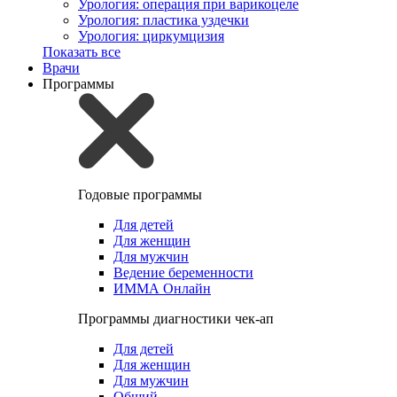
Урология: операция при варикоцеле
Урология: пластика уздечки
Урология: циркумцизия
Показать все
Врачи
Программы
Годовые программы
Для детей
Для женщин
Для мужчин
Ведение беременности
ИММА Онлайн
Программы диагностики чек-ап
Для детей
Для женщин
Для мужчин
Общий