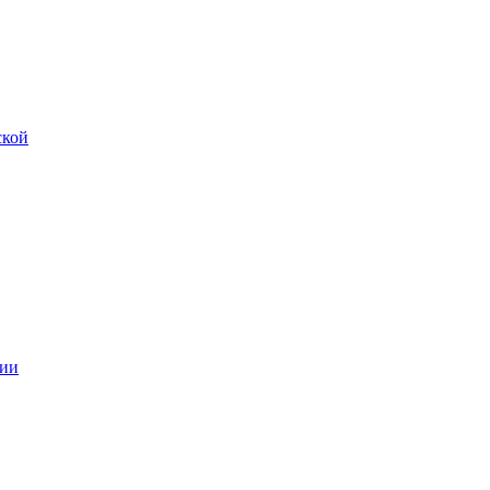
ской
ии