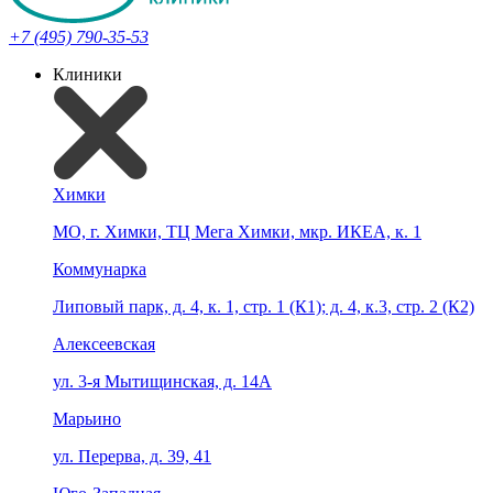
+7 (495) 790-35-53
Клиники
Химки
МО, г. Химки, ТЦ Мега Химки, мкр. ИКЕА, к. 1
Коммунарка
Липовый парк, д. 4, к. 1, стр. 1 (К1); д. 4, к.3, стр. 2 (К2)
Алексеевская
ул. 3-я Мытищинская, д. 14А
Марьино
ул. Перерва, д. 39, 41