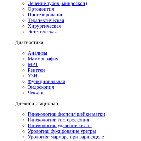
Лечение зубов (микроскоп)
Ортодонтия
Протезирование
Терапевтическая
Хирургическая
Эстетическая
Диагностика
Анализы
Маммография
МРТ
Рентген
УЗИ
Функциональная
Эндоскопия
Чек-апы
Дневной стационар
Гинекология: биопсия шейки матки
Гинекология: гистероскопия
Гинекология: удаление кисты
Урология: бужирование уретры
Урология: мармара при варикоцеле