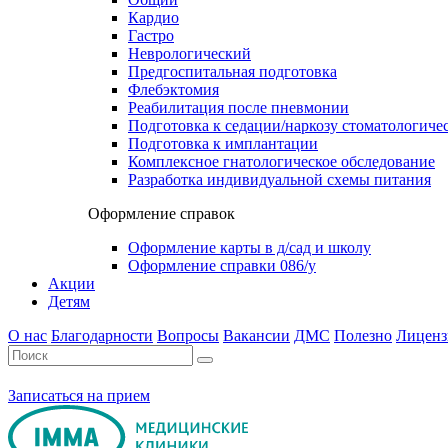
Кардио
Гастро
Неврологический
Предгоспитальная подготовка
Флебэктомия
Реабилитация после пневмонии
Подготовка к седации/наркозу стоматологиче
Подготовка к имплантации
Комплексное гнатологическое обследование
Разработка индивидуальной схемы питания
Оформление справок
Оформление карты в д/сад и школу
Оформление справки 086/у
Акции
Детям
О нас
Благодарности
Вопросы
Вакансии
ДМС
Полезно
Лиценз
Записаться на прием