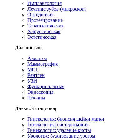
Имплантология
Лечение зубов (микроскоп)
Ортодонтия
Протезирование
Терапевтическая
Хирургическая
Эстетическая
Диагностика
Анализы
Маммография
МРТ
Рентген
УЗИ
Функциональная
Эндоскопия
Чек-апы
Дневной стационар
Гинекология: биопсия шейки матки
Гинекология: гистероскопия
Гинекология: удаление кисты
Урология: бужирование уретры