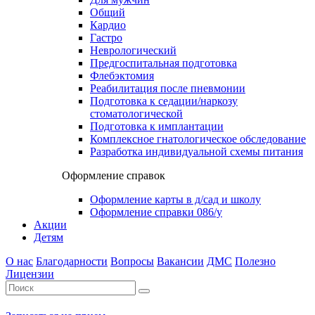
Общий
Кардио
Гастро
Неврологический
Предгоспитальная подготовка
Флебэктомия
Реабилитация после пневмонии
Подготовка к седации/наркозу
стоматологической
Подготовка к имплантации
Комплексное гнатологическое обследование
Разработка индивидуальной схемы питания
Оформление справок
Оформление карты в д/сад и школу
Оформление справки 086/у
Акции
Детям
О нас
Благодарности
Вопросы
Вакансии
ДМС
Полезно
Лицензии