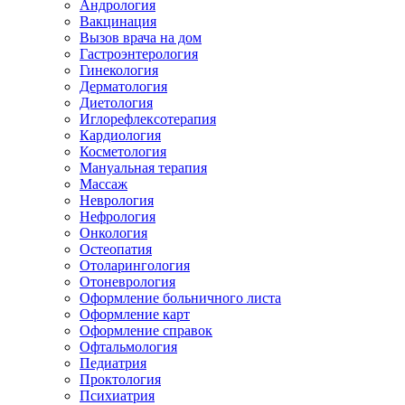
Андрология
Вакцинация
Вызов врача на дом
Гастроэнтерология
Гинекология
Дерматология
Диетология
Иглорефлексотерапия
Кардиология
Косметология
Мануальная терапия
Массаж
Неврология
Нефрология
Онкология
Остеопатия
Отоларингология
Отоневрология
Оформление больничного листа
Оформление карт
Оформление справок
Офтальмология
Педиатрия
Проктология
Психиатрия