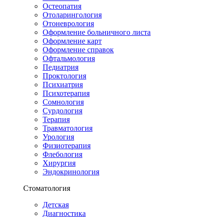
Остеопатия
Отоларингология
Отоневрология
Оформление больничного листа
Оформление карт
Оформление справок
Офтальмология
Педиатрия
Проктология
Психиатрия
Психотерапия
Сомнология
Сурдология
Терапия
Травматология
Урология
Физиотерапия
Флебология
Хирургия
Эндокринология
Стоматология
Детская
Диагностика