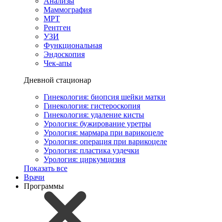
Анализы
Маммография
МРТ
Рентген
УЗИ
Функциональная
Эндоскопия
Чек-апы
Дневной стационар
Гинекология: биопсия шейки матки
Гинекология: гистероскопия
Гинекология: удаление кисты
Урология: бужирование уретры
Урология: мармара при варикоцеле
Урология: операция при варикоцеле
Урология: пластика уздечки
Урология: циркумцизия
Показать все
Врачи
Программы