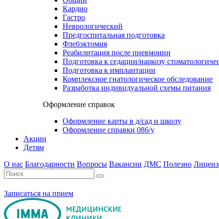
Кардио
Гастро
Неврологический
Предгоспитальная подготовка
Флебэктомия
Реабилитация после пневмонии
Подготовка к седации/наркозу стоматологиче
Подготовка к имплантации
Комплексное гнатологическое обследование
Разработка индивидуальной схемы питания
Оформление справок
Оформление карты в д/сад и школу
Оформление справки 086/у
Акции
Детям
О нас
Благодарности
Вопросы
Вакансии
ДМС
Полезно
Лиценз
Записаться на прием