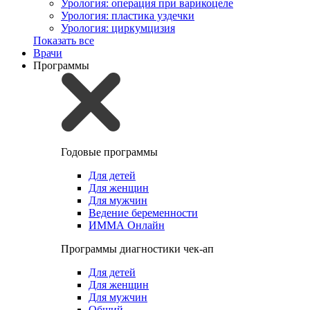
Урология: операция при варикоцеле
Урология: пластика уздечки
Урология: циркумцизия
Показать все
Врачи
Программы
Годовые программы
Для детей
Для женщин
Для мужчин
Ведение беременности
ИММА Онлайн
Программы диагностики чек-ап
Для детей
Для женщин
Для мужчин
Общий