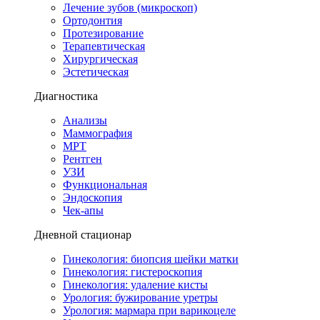
Лечение зубов (микроскоп)
Ортодонтия
Протезирование
Терапевтическая
Хирургическая
Эстетическая
Диагностика
Анализы
Маммография
МРТ
Рентген
УЗИ
Функциональная
Эндоскопия
Чек-апы
Дневной стационар
Гинекология: биопсия шейки матки
Гинекология: гистероскопия
Гинекология: удаление кисты
Урология: бужирование уретры
Урология: мармара при варикоцеле