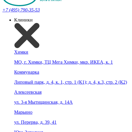
+7 (495) 790-35-53
Клиники
Химки
МО, г. Химки, ТЦ Мега Химки, мкр. ИКЕА, к. 1
Коммунарка
Липовый парк, д. 4, к. 1, стр. 1 (К1); д. 4, к.3, стр. 2 (К2)
Алексеевская
ул. 3-я Мытищинская, д. 14А
Марьино
ул. Перерва, д. 39, 41