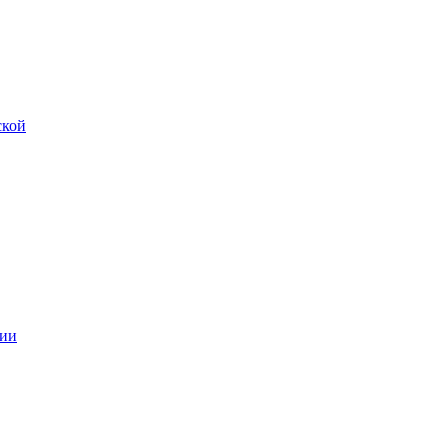
ской
ии